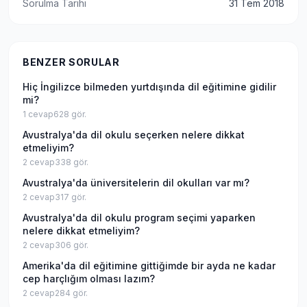
Sorulma Tarihi
31 Tem 2018
BENZER SORULAR
Hiç İngilizce bilmeden yurtdışında dil eğitimine gidilir
mi?
1
cevap
628
gör.
Avustralya'da dil okulu seçerken nelere dikkat
etmeliyim?
2
cevap
338
gör.
Avustralya'da üniversitelerin dil okulları var mı?
2
cevap
317
gör.
Avustralya'da dil okulu program seçimi yaparken
nelere dikkat etmeliyim?
2
cevap
306
gör.
Amerika'da dil eğitimine gittiğimde bir ayda ne kadar
cep harçlığım olması lazım?
2
cevap
284
gör.