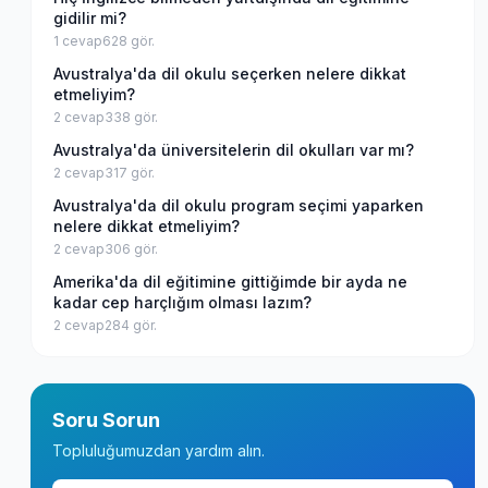
gidilir mi?
1
cevap
628
gör.
Avustralya'da dil okulu seçerken nelere dikkat
etmeliyim?
2
cevap
338
gör.
Avustralya'da üniversitelerin dil okulları var mı?
2
cevap
317
gör.
Avustralya'da dil okulu program seçimi yaparken
nelere dikkat etmeliyim?
2
cevap
306
gör.
Amerika'da dil eğitimine gittiğimde bir ayda ne
kadar cep harçlığım olması lazım?
2
cevap
284
gör.
Soru Sorun
Topluluğumuzdan yardım alın.