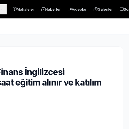
Makaleler
Haberler
Videolar
Galeriler
So
Finans İngilizcesi
at eğitim alınır ve katılım