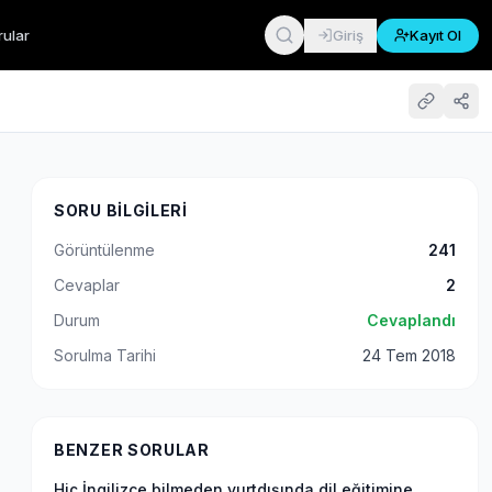
rular
Giriş
Kayıt Ol
SORU BILGILERI
Görüntülenme
241
Cevaplar
2
Durum
Cevaplandı
Sorulma Tarihi
24 Tem 2018
BENZER SORULAR
Hiç İngilizce bilmeden yurtdışında dil eğitimine