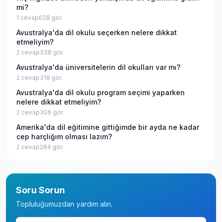
mi?
1
cevap
628
gör.
Avustralya'da dil okulu seçerken nelere dikkat
etmeliyim?
2
cevap
338
gör.
Avustralya'da üniversitelerin dil okulları var mı?
2
cevap
318
gör.
Avustralya'da dil okulu program seçimi yaparken
nelere dikkat etmeliyim?
2
cevap
306
gör.
Amerika'da dil eğitimine gittiğimde bir ayda ne kadar
cep harçlığım olması lazım?
2
cevap
284
gör.
Soru Sorun
Topluluğumuzdan yardım alın.