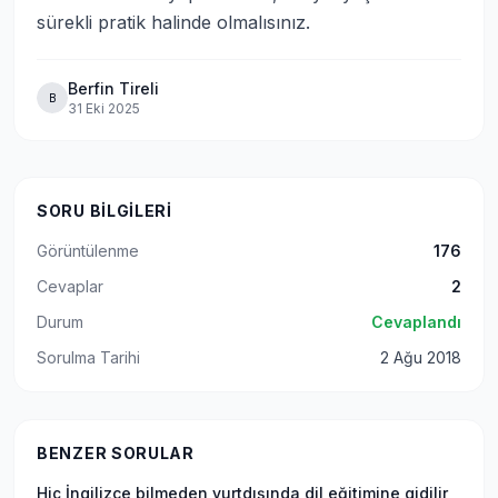
sürekli pratik halinde olmalısınız.
Berfin Tireli
B
31 Eki 2025
SORU BILGILERI
Görüntülenme
176
Cevaplar
2
Durum
Cevaplandı
Sorulma Tarihi
2 Ağu 2018
BENZER SORULAR
Hiç İngilizce bilmeden yurtdışında dil eğitimine gidilir