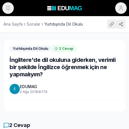
Ana Sayfa
Sorular
Yurtdışında Dil Okulu
Yurtdışında Dil Okulu
2
Cevap
İngiltere'de dil okuluna giderken, verimli
bir şekilde İngilizce öğrenmek için ne
yapmalıyım?
EDUMAG
E
2 Ağu 2018
176
2
Cevap