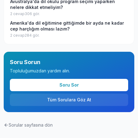
Avustralya'da dil okulu program seçimi yaparken
nelere dikkat etmeliyim?
2
cevap
306
gör.
Amerika'da dil eğitimine gittiğimde bir ayda ne kadar
cep harçlığım olması lazım?
2
cevap
284
gör.
Soru Sorun
Topluluğumuzdan yardım alın.
Soru Sor
Tüm Sorulara Göz At
Sorular sayfasına dön