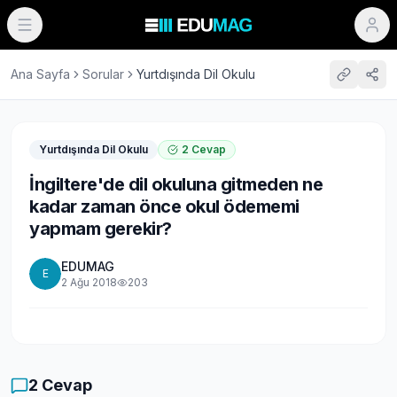
Ana Sayfa
Sorular
Yurtdışında Dil Okulu
Yurtdışında Dil Okulu
2
Cevap
İngiltere'de dil okuluna gitmeden ne
kadar zaman önce okul ödememi
yapmam gerekir?
EDUMAG
E
2 Ağu 2018
203
2
Cevap