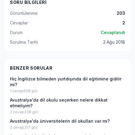
SORU BILGILERI
Görüntülenme
203
Cevaplar
2
Durum
Cevaplandı
Sorulma Tarihi
2 Ağu 2018
BENZER SORULAR
Hiç İngilizce bilmeden yurtdışında dil eğitimine gidilir
mi?
1
cevap
628
gör.
Avustralya'da dil okulu seçerken nelere dikkat
etmeliyim?
2
cevap
338
gör.
Avustralya'da üniversitelerin dil okulları var mı?
2
cevap
317
gör.