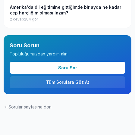
Amerika'da dil eğitimine gittiğimde bir ayda ne kadar
cep harçlığım olması lazım?
2
cevap
284
gör.
Soru Sorun
Topluluğumuzdan yardım alın.
Soru Sor
Tüm Sorulara Göz At
Sorular sayfasına dön