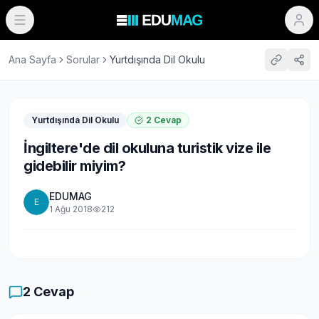
Ana Sayfa
Sorular
Yurtdışında Dil Okulu
Yurtdışında Dil Okulu
2
Cevap
İngiltere'de dil okuluna turistik vize ile
gidebilir miyim?
EDUMAG
E
1 Ağu 2018
212
2
Cevap