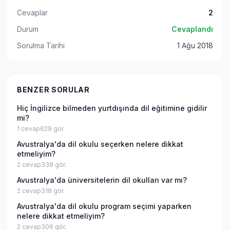
Cevaplar
2
Durum
Cevaplandı
Sorulma Tarihi
1 Ağu 2018
BENZER SORULAR
Hiç İngilizce bilmeden yurtdışında dil eğitimine gidilir
mi?
1
cevap
629
gör.
Avustralya'da dil okulu seçerken nelere dikkat
etmeliyim?
2
cevap
338
gör.
Avustralya'da üniversitelerin dil okulları var mı?
2
cevap
318
gör.
Avustralya'da dil okulu program seçimi yaparken
nelere dikkat etmeliyim?
2
cevap
306
gör.