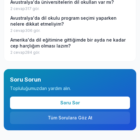
Avustralya'da üniversitelerin dil okulları var mı?
2
cevap
317
gör.
Avustralya'da dil okulu program seçimi yaparken
nelere dikkat etmeliyim?
2
cevap
306
gör.
Amerika'da dil eğitimine gittiğimde bir ayda ne kadar
cep harçlığım olması lazım?
2
cevap
284
gör.
Soru Sorun
Topluluğumuzdan yardım alın.
Soru Sor
Tüm Sorulara Göz At