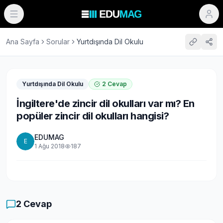
Ana Sayfa
Sorular
Yurtdışında Dil Okulu
Yurtdışında Dil Okulu
2
Cevap
İngiltere'de zincir dil okulları var mı? En
popüler zincir dil okulları hangisi?
EDUMAG
E
1 Ağu 2018
187
2
Cevap