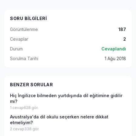
SORU BILGILERI
Görüntülenme
187
Cevaplar
2
Durum
Cevaplandı
Sorulma Tarihi
1 Ağu 2018
BENZER SORULAR
Hiç İngilizce bilmeden yurtdışında dil eğitimine gidilir
mi?
1
cevap
628
gör.
Avustralya'da dil okulu seçerken nelere dikkat
etmeliyim?
2
cevap
338
gör.