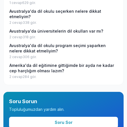
1
cevap
629
gör.
Avustralya'da dil okulu seçerken nelere dikkat
etmeliyim?
2
cevap
338
gör.
Avustralya'da üniversitelerin dil okulları var mı?
2
cevap
318
gör.
Avustralya'da dil okulu program seçimi yaparken
nelere dikkat etmeliyim?
2
cevap
306
gör.
Amerika'da dil eğitimine gittiğimde bir ayda ne kadar
cep harçlığım olması lazım?
2
cevap
284
gör.
Soru Sorun
Topluluğumuzdan yardım alın.
Soru Sor