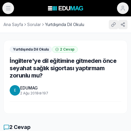
Ana Sayfa
Sorular
Yurtdışında Dil Okulu
Yurtdışında Dil Okulu
2
Cevap
İngiltere'ye dil eğitimine gitmeden önce
seyahat sağlık sigortası yaptırmam
zorunlu mu?
EDUMAG
E
2 Ağu 2018
197
2
Cevap