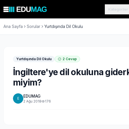
Kategoriler
Ana Sayfa
Sorular
Yurtdışında Dil Okulu
Yurtdışında Dil Okulu
2
Cevap
İngiltere'ye dil okuluna gider
miyim?
EDUMAG
E
2 Ağu 2018
176