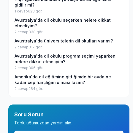
gidilir mi?
1
cevap
628
gör.
Avustralya'da dil okulu seçerken nelere dikkat
etmeliyim?
2
cevap
338
gör.
Avustralya'da üniversitelerin dil okulları var mı?
2
cevap
317
gör.
Avustralya'da dil okulu program seçimi yaparken
nelere dikkat etmeliyim?
2
cevap
306
gör.
Amerika'da dil eğitimine gittiğimde bir ayda ne
kadar cep harçlığım olması lazım?
2
cevap
284
gör.
Soru Sorun
Topluluğumuzdan yardım alın.