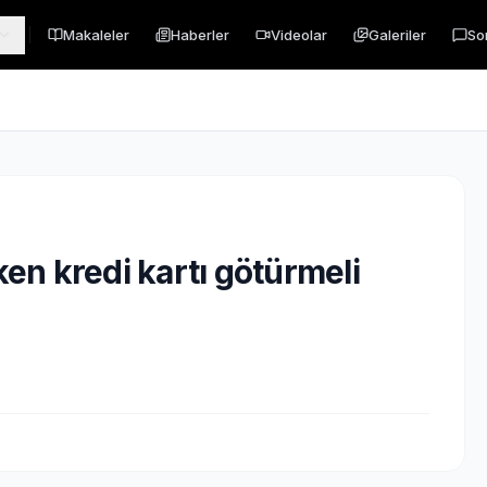
Makaleler
Haberler
Videolar
Galeriler
So
ken kredi kartı götürmeli