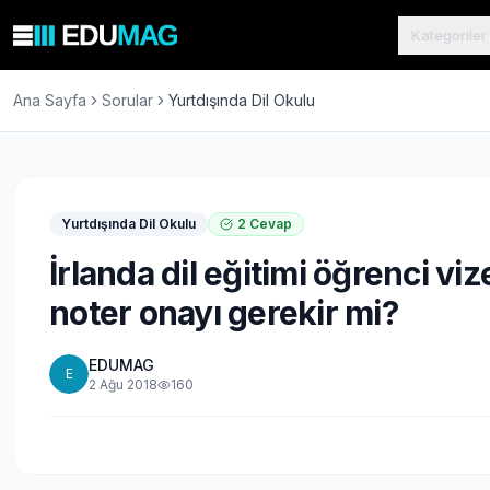
Kategoriler
Ana Sayfa
Sorular
Yurtdışında Dil Okulu
Yurtdışında Dil Okulu
2
Cevap
İrlanda dil eğitimi öğrenci viz
noter onayı gerekir mi?
EDUMAG
E
2 Ağu 2018
160