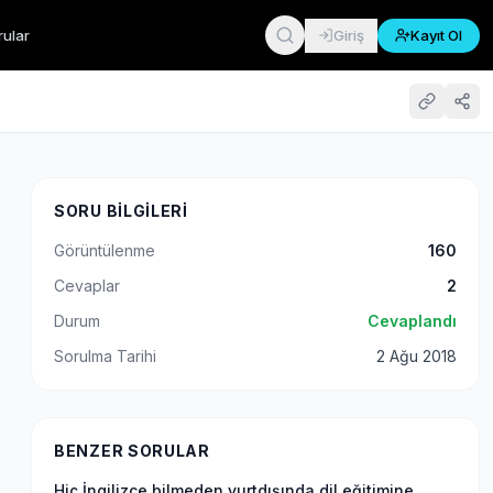
rular
Giriş
Kayıt Ol
SORU BILGILERI
Görüntülenme
160
Cevaplar
2
Durum
Cevaplandı
Sorulma Tarihi
2 Ağu 2018
BENZER SORULAR
Hiç İngilizce bilmeden yurtdışında dil eğitimine