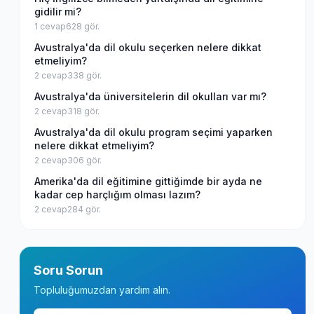
gidilir mi?
1
cevap
628
gör.
Avustralya'da dil okulu seçerken nelere dikkat
etmeliyim?
2
cevap
338
gör.
Avustralya'da üniversitelerin dil okulları var mı?
2
cevap
318
gör.
Avustralya'da dil okulu program seçimi yaparken
nelere dikkat etmeliyim?
2
cevap
306
gör.
Amerika'da dil eğitimine gittiğimde bir ayda ne
kadar cep harçlığım olması lazım?
2
cevap
284
gör.
Soru Sorun
Topluluğumuzdan yardım alın.