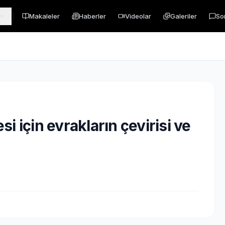
Makaleler
Haberler
Videolar
Galeriler
So
esi için evrakların çevirisi ve