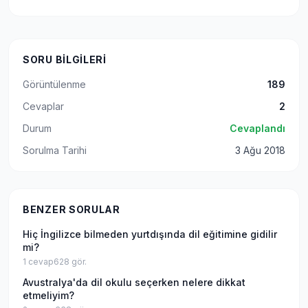
SORU BILGILERI
Görüntülenme
189
Cevaplar
2
Durum
Cevaplandı
Sorulma Tarihi
3 Ağu 2018
BENZER SORULAR
Hiç İngilizce bilmeden yurtdışında dil eğitimine gidilir
mi?
1
cevap
628
gör.
Avustralya'da dil okulu seçerken nelere dikkat
etmeliyim?