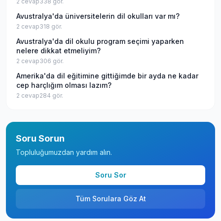
2
cevap
338
gör.
Avustralya'da üniversitelerin dil okulları var mı?
2
cevap
318
gör.
Avustralya'da dil okulu program seçimi yaparken
nelere dikkat etmeliyim?
2
cevap
306
gör.
Amerika'da dil eğitimine gittiğimde bir ayda ne kadar
cep harçlığım olması lazım?
2
cevap
284
gör.
Soru Sorun
Topluluğumuzdan yardım alın.
Soru Sor
Tüm Sorulara Göz At