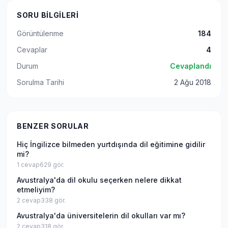
SORU BILGILERI
Görüntülenme
184
Cevaplar
4
Durum
Cevaplandı
Sorulma Tarihi
2 Ağu 2018
BENZER SORULAR
Hiç İngilizce bilmeden yurtdışında dil eğitimine gidilir
mi?
1
cevap
629
gör.
Avustralya'da dil okulu seçerken nelere dikkat
etmeliyim?
2
cevap
338
gör.
Avustralya'da üniversitelerin dil okulları var mı?
2
cevap
318
gör.