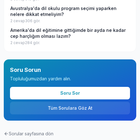
Avustralya'da dil okulu program seçimi yaparken
nelere dikkat etmeliyim?
2
cevap
306
gör.
Amerika'da dil eğitimine gittiğimde bir ayda ne kadar
cep harçlığım olması lazım?
2
cevap
284
gör.
Soru Sorun
Topluluğumuzdan yardım alın.
Soru Sor
Tüm Sorulara Göz At
Sorular sayfasına dön