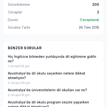
Görüntülenme
200
Cevaplar
2
Durum
Cevaplandı
Sorulma Tarihi
26 Tem 2018
BENZER SORULAR
Hiç İngilizce bilmeden yurtdışında dil eğitimine gidilir
mi?
1
cevap
628
gör.
Avustralya'da dil okulu seçerken nelere dikkat
etmeliyim?
2
cevap
338
gör.
Avustralya'da üniversitelerin dil okulları var mı?
2
cevap
318
gör.
Avustralya'da dil okulu program seçimi yaparken
nelere dikkat etmeliyim?