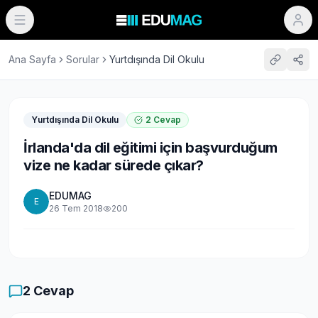
Ana Sayfa
Sorular
Yurtdışında Dil Okulu
Yurtdışında Dil Okulu
2
Cevap
İrlanda'da dil eğitimi için başvurduğum
vize ne kadar sürede çıkar?
EDUMAG
E
26 Tem 2018
200
2
Cevap