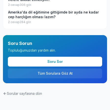
2
cevap
306
gör.
Amerika'da dil eğitimine gittiğimde bir ayda ne kadar
cep harçlığım olması lazım?
2
cevap
284
gör.
Soru Sorun
Topluluğumuzdan yardım alın.
Soru Sor
Tüm Sorulara Göz At
Sorular sayfasına dön