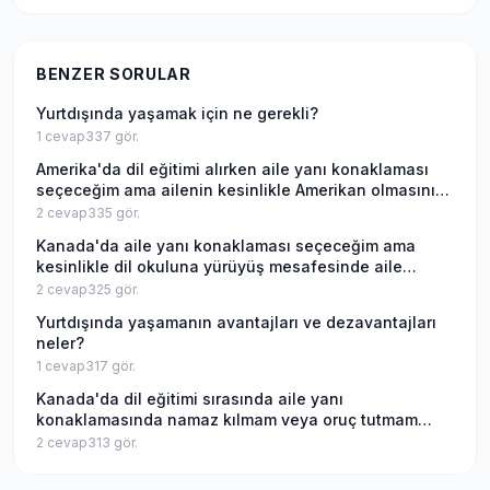
BENZER SORULAR
Yurtdışında yaşamak için ne gerekli?
1
cevap
337
gör.
Amerika'da dil eğitimi alırken aile yanı konaklaması
seçeceğim ama ailenin kesinlikle Amerikan olmasını
istiyorum, bu mümkün mü?
2
cevap
335
gör.
Kanada'da aile yanı konaklaması seçeceğim ama
kesinlikle dil okuluna yürüyüş mesafesinde aile
istiyorum, bu mümkün mü?
2
cevap
325
gör.
Yurtdışında yaşamanın avantajları ve dezavantajları
neler?
1
cevap
317
gör.
Kanada'da dil eğitimi sırasında aile yanı
konaklamasında namaz kılmam veya oruç tutmam
Kanadalı aileler açısından sıkıntı olur mu?
2
cevap
313
gör.