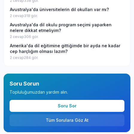
2
cevap
338
gör.
Avustralya'da üniversitelerin dil okulları var mı?
2
cevap
318
gör.
Avustralya'da dil okulu program seçimi yaparken
nelere dikkat etmeliyim?
2
cevap
306
gör.
Amerika'da dil eğitimine gittiğimde bir ayda ne kadar
cep harçlığım olması lazım?
2
cevap
284
gör.
Soru Sorun
Topluluğumuzdan yardım alın.
Soru Sor
Tüm Sorulara Göz At