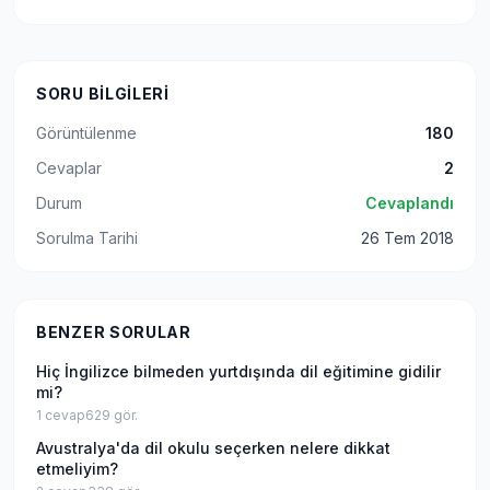
SORU BILGILERI
Görüntülenme
180
Cevaplar
2
Durum
Cevaplandı
Sorulma Tarihi
26 Tem 2018
BENZER SORULAR
Hiç İngilizce bilmeden yurtdışında dil eğitimine gidilir
mi?
1
cevap
629
gör.
Avustralya'da dil okulu seçerken nelere dikkat
etmeliyim?