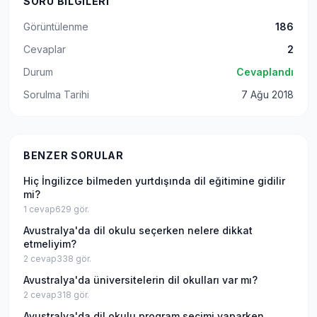
SORU BILGILERI
Görüntülenme
186
Cevaplar
2
Durum
Cevaplandı
Sorulma Tarihi
7 Ağu 2018
BENZER SORULAR
Hiç İngilizce bilmeden yurtdışında dil eğitimine gidilir
mi?
1
cevap
629
gör.
Avustralya'da dil okulu seçerken nelere dikkat
etmeliyim?
2
cevap
338
gör.
Avustralya'da üniversitelerin dil okulları var mı?
2
cevap
318
gör.
Avustralya'da dil okulu program seçimi yaparken