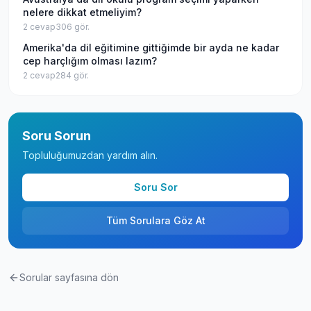
nelere dikkat etmeliyim?
2
cevap
306
gör.
Amerika'da dil eğitimine gittiğimde bir ayda ne kadar
cep harçlığım olması lazım?
2
cevap
284
gör.
Soru Sorun
Topluluğumuzdan yardım alın.
Soru Sor
Tüm Sorulara Göz At
Sorular sayfasına dön