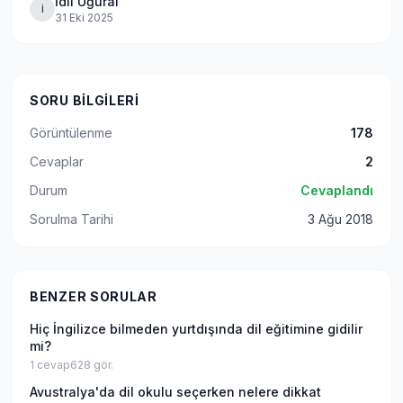
İdil Uğural
İ
31 Eki 2025
SORU BILGILERI
Görüntülenme
178
Cevaplar
2
Durum
Cevaplandı
Sorulma Tarihi
3 Ağu 2018
BENZER SORULAR
Hiç İngilizce bilmeden yurtdışında dil eğitimine gidilir
mi?
1
cevap
628
gör.
Avustralya'da dil okulu seçerken nelere dikkat