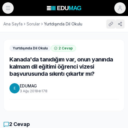
Ana Sayfa
Sorular
Yurtdışında Dil Okulu
Yurtdışında Dil Okulu
2
Cevap
Kanada'da tanıdığım var, onun yanında
kalmam dil eğitimi öğrenci vizesi
başvurusunda sıkıntı çıkartır mı?
EDUMAG
E
3 Ağu 2018
178
2
Cevap