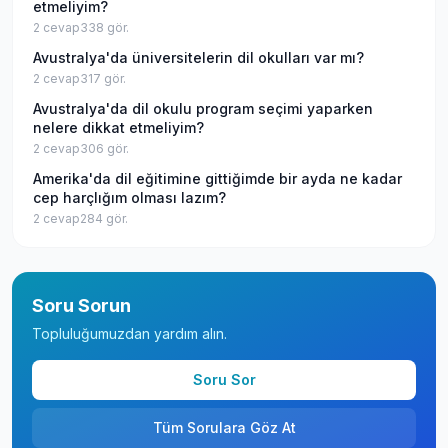
etmeliyim?
2
cevap
338
gör.
Avustralya'da üniversitelerin dil okulları var mı?
2
cevap
317
gör.
Avustralya'da dil okulu program seçimi yaparken
nelere dikkat etmeliyim?
2
cevap
306
gör.
Amerika'da dil eğitimine gittiğimde bir ayda ne kadar
cep harçlığım olması lazım?
2
cevap
284
gör.
Soru Sorun
Topluluğumuzdan yardım alın.
Soru Sor
Tüm Sorulara Göz At