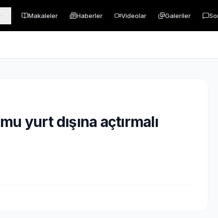
Makaleler
Haberler
Videolar
Galeriler
So
u yurt dışına açtırmalı