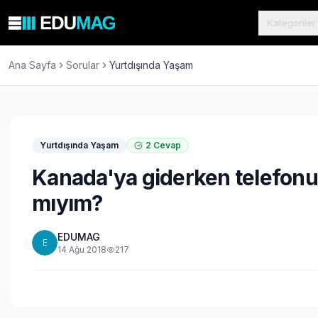
Kategoriler
Ana Sayfa
Sorular
Yurtdışında Yaşam
Yurtdışında Yaşam
2
Cevap
Kanada'ya giderken telefonum
mıyım?
EDUMAG
E
14 Ağu 2018
217