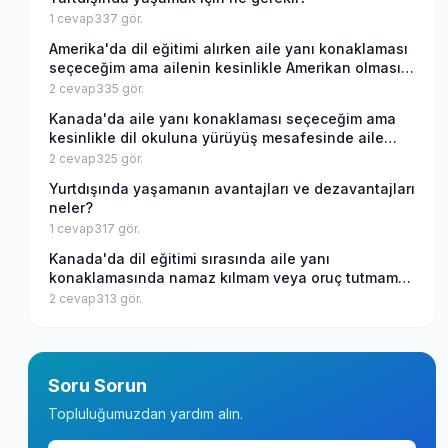
1
cevap
337
gör.
Amerika'da dil eğitimi alırken aile yanı konaklaması
seçeceğim ama ailenin kesinlikle Amerikan olmasını
istiyorum, bu mümkün mü?
2
cevap
335
gör.
Kanada'da aile yanı konaklaması seçeceğim ama
kesinlikle dil okuluna yürüyüş mesafesinde aile
istiyorum, bu mümkün mü?
2
cevap
325
gör.
Yurtdışında yaşamanın avantajları ve dezavantajları
neler?
1
cevap
317
gör.
Kanada'da dil eğitimi sırasında aile yanı
konaklamasında namaz kılmam veya oruç tutmam
Kanadalı aileler açısından sıkıntı olur mu?
2
cevap
313
gör.
Soru Sorun
Topluluğumuzdan yardım alın.