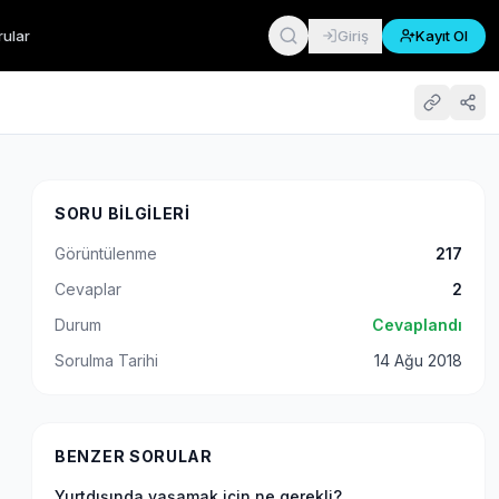
rular
Giriş
Kayıt Ol
SORU BILGILERI
Görüntülenme
217
Cevaplar
2
Durum
Cevaplandı
Sorulma Tarihi
14 Ağu 2018
BENZER SORULAR
Yurtdışında yaşamak için ne gerekli?