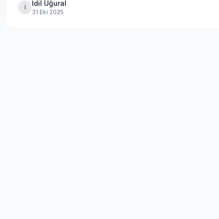
İdil Uğural
İ
31 Eki 2025