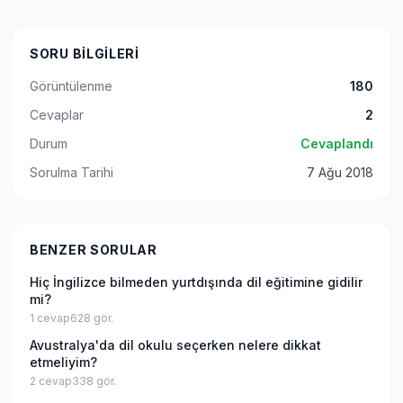
SORU BILGILERI
Görüntülenme
180
Cevaplar
2
Durum
Cevaplandı
Sorulma Tarihi
7 Ağu 2018
BENZER SORULAR
Hiç İngilizce bilmeden yurtdışında dil eğitimine gidilir
mi?
1
cevap
628
gör.
Avustralya'da dil okulu seçerken nelere dikkat
etmeliyim?
2
cevap
338
gör.