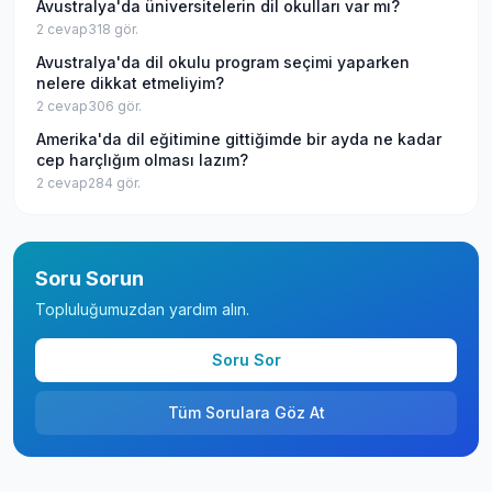
Avustralya'da üniversitelerin dil okulları var mı?
2
cevap
318
gör.
Avustralya'da dil okulu program seçimi yaparken
nelere dikkat etmeliyim?
2
cevap
306
gör.
Amerika'da dil eğitimine gittiğimde bir ayda ne kadar
cep harçlığım olması lazım?
2
cevap
284
gör.
Soru Sorun
Topluluğumuzdan yardım alın.
Soru Sor
Tüm Sorulara Göz At