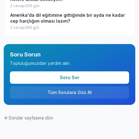
2
cevap
306
gör.
Amerika'da dil eğitimine gittiğimde bir ayda ne kadar
cep harçlığım olması lazım?
2
cevap
284
gör.
Soru Sorun
Topluluğumuzdan yardım alın.
Soru Sor
Tüm Sorulara Göz At
Sorular sayfasına dön