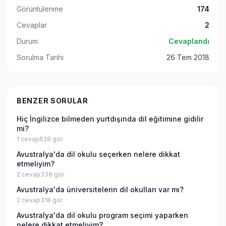
Görüntülenme
174
Cevaplar
2
Durum
Cevaplandı
Sorulma Tarihi
26 Tem 2018
BENZER SORULAR
Hiç İngilizce bilmeden yurtdışında dil eğitimine gidilir
mi?
1
cevap
628
gör.
Avustralya'da dil okulu seçerken nelere dikkat
etmeliyim?
2
cevap
338
gör.
Avustralya'da üniversitelerin dil okulları var mı?
2
cevap
318
gör.
Avustralya'da dil okulu program seçimi yaparken
nelere dikkat etmeliyim?