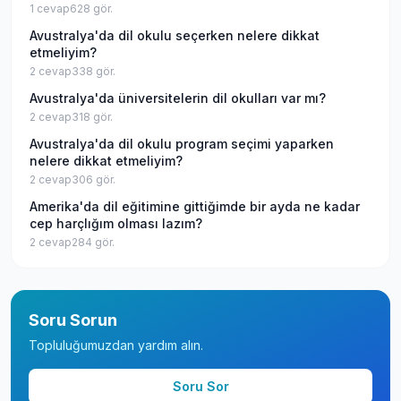
1
cevap
628
gör.
Avustralya'da dil okulu seçerken nelere dikkat
etmeliyim?
2
cevap
338
gör.
Avustralya'da üniversitelerin dil okulları var mı?
2
cevap
318
gör.
Avustralya'da dil okulu program seçimi yaparken
nelere dikkat etmeliyim?
2
cevap
306
gör.
Amerika'da dil eğitimine gittiğimde bir ayda ne kadar
cep harçlığım olması lazım?
2
cevap
284
gör.
Soru Sorun
Topluluğumuzdan yardım alın.
Soru Sor