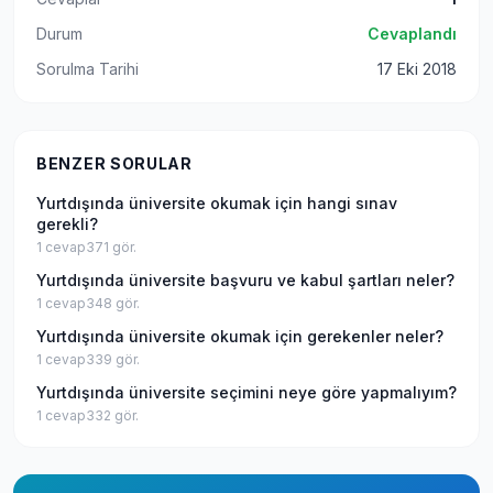
Durum
Cevaplandı
Sorulma Tarihi
17 Eki 2018
BENZER SORULAR
Yurtdışında üniversite okumak için hangi sınav
gerekli?
1
cevap
371
gör.
Yurtdışında üniversite başvuru ve kabul şartları neler?
1
cevap
348
gör.
Yurtdışında üniversite okumak için gerekenler neler?
1
cevap
339
gör.
Yurtdışında üniversite seçimini neye göre yapmalıyım?
1
cevap
332
gör.