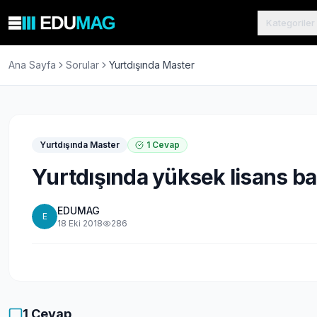
Kategoriler
Ana Sayfa
Sorular
Yurtdışında Master
Yurtdışında Master
1
Cevap
Yurtdışında yüksek lisans ba
EDUMAG
E
18 Eki 2018
286
1
Cevap