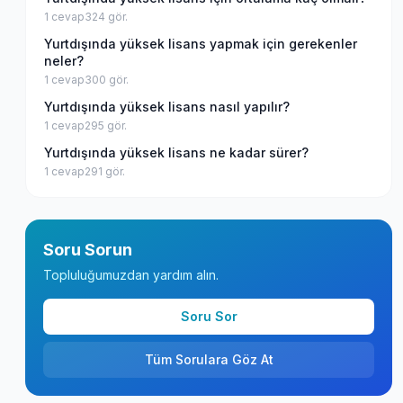
1
cevap
324
gör.
Yurtdışında yüksek lisans yapmak için gerekenler
neler?
1
cevap
300
gör.
Yurtdışında yüksek lisans nasıl yapılır?
1
cevap
295
gör.
Yurtdışında yüksek lisans ne kadar sürer?
1
cevap
291
gör.
Soru Sorun
Topluluğumuzdan yardım alın.
Soru Sor
Tüm Sorulara Göz At