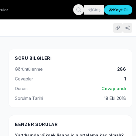
rular
Giriş
Kayıt Ol
SORU BILGILERI
Görüntülenme
286
Cevaplar
1
Durum
Cevaplandı
Sorulma Tarihi
18 Eki 2018
BENZER SORULAR
Yurtdışında yüksek lisans için ortalama kaç olmalı?