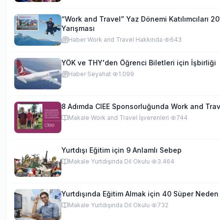
“Work and Travel” Yaz Dönemi Katılımcıları 20
Yarışması
Haber
·
Work and Travel Hakkında
·
643
YÖK ve THY'den Öğrenci Biletleri için İşbirliği
Haber
·
Seyahat
·
1.099
8 Adımda CIEE Sponsorluğunda Work and Tra
Makale
·
Work and Travel İşverenleri
·
744
Yurtdışı Eğitim için 9 Anlamlı Sebep
Makale
·
Yurtdışında Dil Okulu
·
3.464
Yurtdışında Eğitim Almak için 40 Süper Neden
Makale
·
Yurtdışında Dil Okulu
·
732