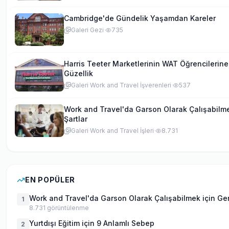
Cambridge'de Gündelik Yaşamdan Kareler
Galeri
·
Gezi
·
735
Harris Teeter Marketlerinin WAT Öğrencilerin
Güzellik
Galeri
·
Work and Travel İşverenleri
·
537
Work and Travel'da Garson Olarak Çalışabilm
Şartlar
Galeri
·
Work and Travel İşleri
·
8.731
EN POPÜLER
Work and Travel'da Garson Olarak Çalışabilmek için Ge
1
8.731
görüntülenme
Yurtdışı Eğitim için 9 Anlamlı Sebep
2