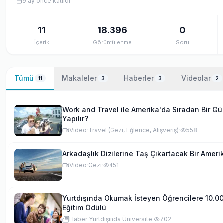
9 ay önce
katıldı
11
18.396
0
İçerik
Görüntülenme
Soru
Tümü
Makaleler
Haberler
Videolar
11
3
3
2
Work and Travel ile Amerika'da Sıradan Bir G
Yapılır?
Video
·
Travel (Gezi, Eğlence, Alışveriş)
·
558
Arkadaşlık Dizilerine Taş Çıkartacak Bir Ameri
Video
·
Gezi
·
451
Yurtdışında Okumak İsteyen Öğrencilere 10.0
Eğitim Ödülü
Haber
·
Yurtdışında Üniversite
·
702