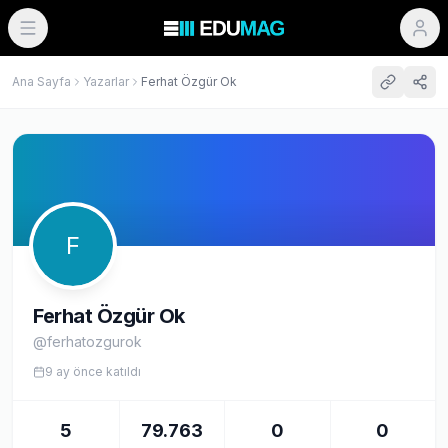
Ana Sayfa
Yazarlar
Ferhat Özgür Ok
F
Ferhat Özgür Ok
@
ferhatozgurok
9 ay önce
katıldı
5
79.763
0
0