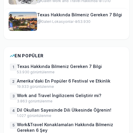
Galeri
·
Work and Travel Hakkında
·
1.010
Texas Hakkında Bilmeniz Gereken 7 Bilgi
Galeri
·
Lokasyonlar
·
53.930
EN POPÜLER
Texas Hakkında Bilmeniz Gereken 7 Bilgi
1
53.930
görüntülenme
Amerika'daki En Popüler 6 Festival ve Etkinlik
2
19.933
görüntülenme
Work and Travel İngilizcemi Geliştirir mi?
3
3.863
görüntülenme
Dil Okulları Sayesinde Dili Ülkesinde Öğrenin!
4
1.027
görüntülenme
Work&Travel Konaklamaları Hakkında Bilmeniz
5
Gereken 6 Şey