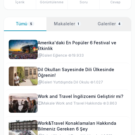
İçerik
Görüntülenme
Soru
Cevap
Tümü
Makaleler
Galeriler
5
1
4
Amerika'daki En Popüler 6 Festival ve
Etkinlik
Galeri
·
Eğlence
·
19.933
Dil Okulları Sayesinde Dili Ülkesinde
Öğrenin!
Galeri
·
Yurtdışında Dil Okulu
·
1.027
Work and Travel İngilizcemi Geliştirir mi?
Makale
·
Work and Travel Hakkında
·
3.863
Work&Travel Konaklamaları Hakkında
Bilmeniz Gereken 6 Şey