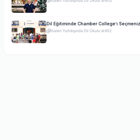
Galeri
·
Yurtdışında Dil Okulu
·
900
Dil Eğitiminde Chamber College’ı Seçmeniz
Galeri
·
Yurtdışında Dil Okulu
·
952