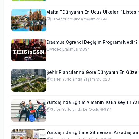
Malta ''Dünyanın En Ucuz Ülkeleri'' Listesin
Haber
·
Yurtdışında Yaşam
·
299
Erasmus Öğrenci Değişim Programı Nedir?
Video
·
Erasmus
·
894
Şehir Plancılarına Göre Dünyanın En Güzel
Galeri
·
Yurtdışında Yaşam
·
2.028
Yurtdışında Eğitim Almanın 10 En Keyifli Ya
Galeri
·
Yurtdışında Dil Okulu
·
887
Yurtdışında Eğitime Gitmenizin Arkadaşların