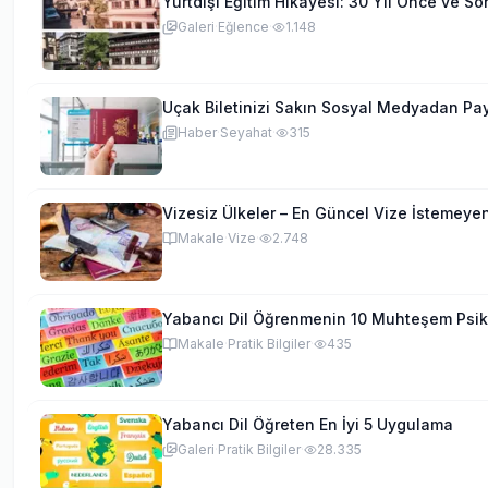
Yurtdışı Eğitim Hikayesi: 30 Yıl Önce ve So
Galeri
·
Eğlence
·
1.148
Uçak Biletinizi Sakın Sosyal Medyadan Pay
Haber
·
Seyahat
·
315
Vizesiz Ülkeler – En Güncel Vize İstemeyen
Makale
·
Vize
·
2.748
Yabancı Dil Öğrenmenin 10 Muhteşem Psiko
Makale
·
Pratik Bilgiler
·
435
Yabancı Dil Öğreten En İyi 5 Uygulama
Galeri
·
Pratik Bilgiler
·
28.335