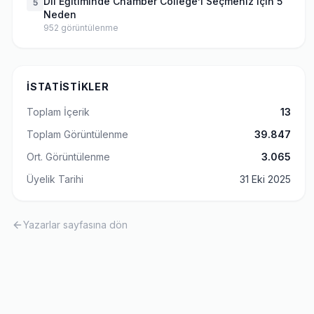
Dil Eğitiminde Chamber College’ı Seçmeniz için 5
5
Neden
952
görüntülenme
İSTATISTIKLER
Toplam İçerik
13
Toplam Görüntülenme
39.847
Ort. Görüntülenme
3.065
Üyelik Tarihi
31 Eki 2025
Yazarlar sayfasına dön