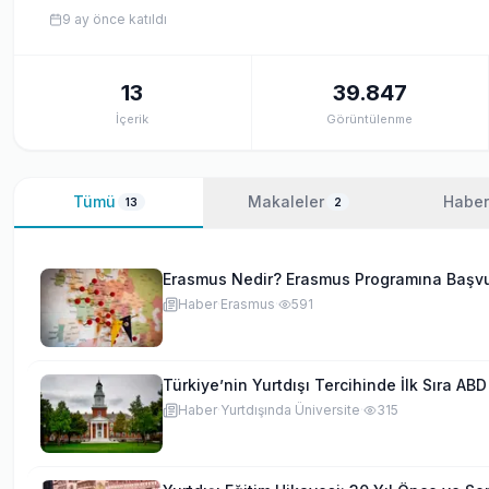
9 ay önce
katıldı
13
39.847
İçerik
Görüntülenme
Tümü
Makaleler
Haber
13
2
Erasmus Nedir? Erasmus Programına Başvur
Haber
·
Erasmus
·
591
Türkiye’nin Yurtdışı Tercihinde İlk Sıra ABD
Haber
·
Yurtdışında Üniversite
·
315