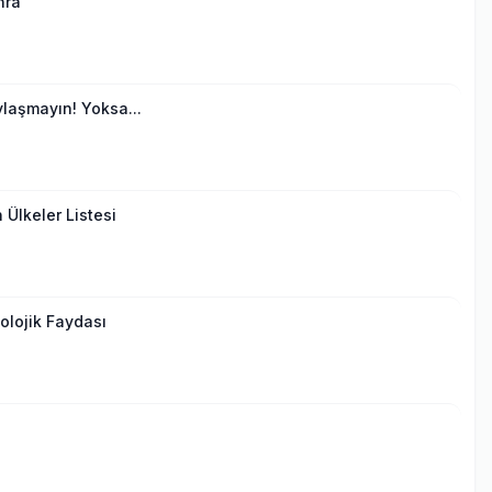
nra
laşmayın! Yoksa...
 Ülkeler Listesi
lojik Faydası