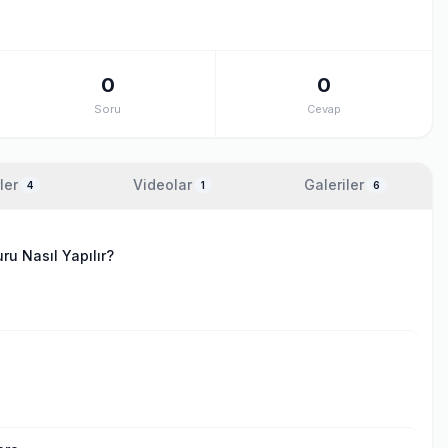
0
0
Soru
Cevap
ler
Videolar
Galeriler
4
1
6
u Nasıl Yapılır?