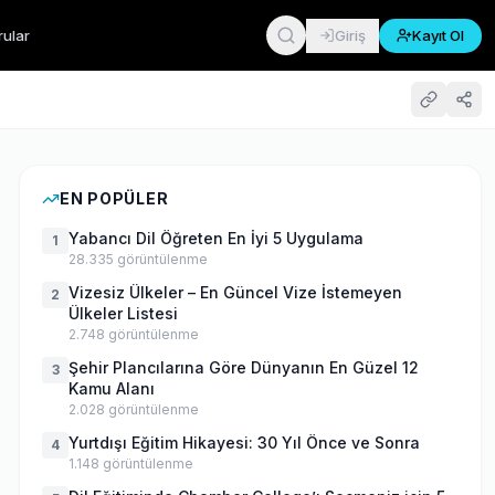
rular
Giriş
Kayıt Ol
EN POPÜLER
Yabancı Dil Öğreten En İyi 5 Uygulama
1
28.335
görüntülenme
Vizesiz Ülkeler – En Güncel Vize İstemeyen
2
Ülkeler Listesi
2.748
görüntülenme
Şehir Plancılarına Göre Dünyanın En Güzel 12
3
Kamu Alanı
2.028
görüntülenme
Yurtdışı Eğitim Hikayesi: 30 Yıl Önce ve Sonra
4
1.148
görüntülenme