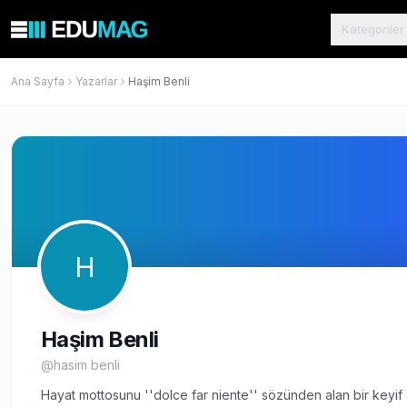
Kategoriler
Ana Sayfa
Yazarlar
Haşim Benli
H
Haşim Benli
@
hasim benli
Hayat mottosunu ''dolce far niente'' sözünden alan bir keyif