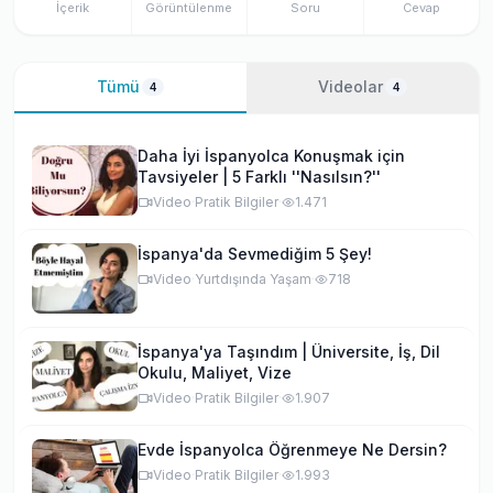
İçerik
Görüntülenme
Soru
Cevap
Tümü
Videolar
4
4
Daha İyi İspanyolca Konuşmak için
Tavsiyeler | 5 Farklı ''Nasılsın?''
Video
·
Pratik Bilgiler
·
1.471
İspanya'da Sevmediğim 5 Şey!
Video
·
Yurtdışında Yaşam
·
718
İspanya'ya Taşındım | Üniversite, İş, Dil
Okulu, Maliyet, Vize
Video
·
Pratik Bilgiler
·
1.907
Evde İspanyolca Öğrenmeye Ne Dersin?
Video
·
Pratik Bilgiler
·
1.993