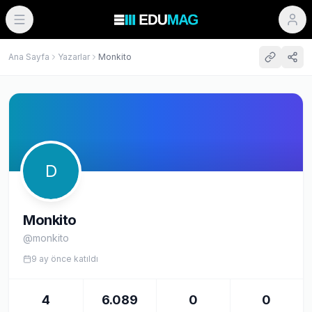
Ana Sayfa
Yazarlar
Monkito
D
Monkito
@
monkito
9 ay önce
katıldı
4
6.089
0
0