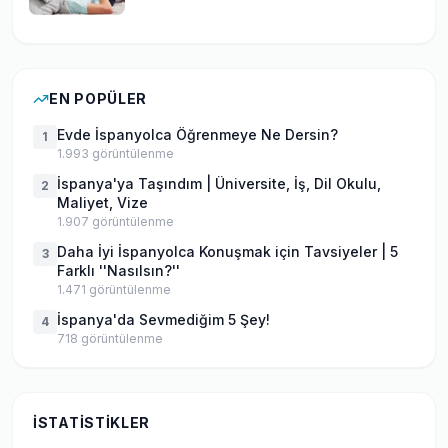
EN POPÜLER
Evde İspanyolca Öğrenmeye Ne Dersin?
1
1.993
görüntülenme
İspanya'ya Taşındım | Üniversite, İş, Dil Okulu,
2
Maliyet, Vize
1.907
görüntülenme
Daha İyi İspanyolca Konuşmak için Tavsiyeler | 5
3
Farklı ''Nasılsın?''
1.471
görüntülenme
İspanya'da Sevmediğim 5 Şey!
4
718
görüntülenme
İSTATISTIKLER