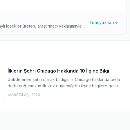
Tüm yazıları
lı içerikler üreten, araştırmacı yaklaşımıyla
ıyla, yurtdışı eğitim planlayanlar için güvenilir
İlklerin Şehri Chicago Hakkında 10 İlginç Bilgi
Pratik Bilgiler
Gökdelenler şehri olarak bildiğimiz Chicago hakkında belki
de birçoğumuzun ilk kez duyacağı bu ilginç bilgilere gelin
birlikte göz atalım.
2.987
4 Ağu 2020