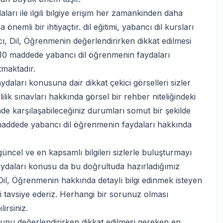
ı ile ilgili bilgiye erişim her zamankinden daha
emli bir ihtiyaçtır. dil eğitimi, yabancı dil kursları
ı, Dil, Öğrenmenin değerlendirirken dikkat edilmesi
10 maddede yabancı dil öğrenmenin faydaları
tmaktadır.
aları konusuna dair dikkat çekici görselleri sizler
erlilik sınavları hakkında görsel bir rehber niteliğindeki
e karşılaşabileceğiniz durumları somut bir şekilde
 maddede yabancı dil öğrenmenin faydaları hakkında
üncel ve en kapsamlı bilgileri sizlerle buluşturmayı
ydaları konusu da bu doğrultuda hazırladığımız
Dil, Öğrenmenin hakkında detaylı bilgi edinmek isteyen
i tavsiye ederiz. Herhangi bir sorunuz olması
irsiniz.
nu değerlendirirken dikkat edilmesi gereken en