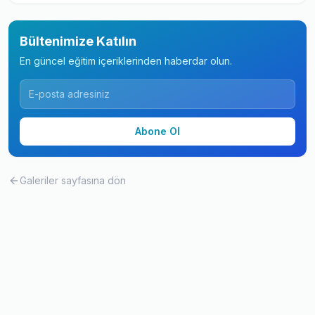
Bültenimize Katılın
En güncel eğitim içeriklerinden haberdar olun.
Abone Ol
Galeriler
sayfasına dön