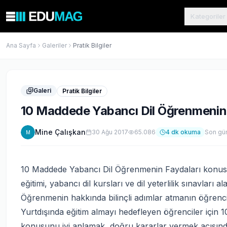
Kategoriler
Ana Sayfa
Galeriler
Pratik Bilgiler
Galeri
Pratik Bilgiler
10 Maddede Yabancı Dil Öğrenmenin 
Mine Çalışkan
30 Ağu 2017
65.086
4
dk okuma
Son gü
M
10 Maddede Yabancı Dil Öğrenmenin Faydaları konusu, y
eğitimi, yabancı dil kursları ve dil yeterlilik sınavları
Öğrenmenin hakkında bilinçli adımlar atmanın öğrencil
Yurtdışında eğitim almayı hedefleyen öğrenciler için
konusunu iyi anlamak, doğru kararlar vermek açısın