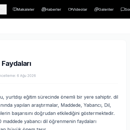
Makaleler
Haberler
Videolar
Galeriler
So
Faydaları
ncelleme:
6 Ağu 2026
urtdışı eğitim sürecinde önemli bir yere sahiptir. dil
 alanında yapılan araştırmalar, Maddede, Yabancı, Dil,
erin başarısını doğrudan etkilediğini göstermektedir.
 10 maddede yabancı dil öğrenmenin faydaları
dan büyük önem taşır.