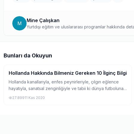
Mine Çalışkan
M
Yurtdışı eğitim ve uluslararası programlar hakkında detay
öne çıkan bir yazar. Kapsamlı rehber niteliğindeki yazılar
bir kaynak oluşturuyor.
Bunları da Okuyun
Hollanda Hakkında Bilmeniz Gereken 10 İlginç Bilgi
Pratik Bilgiler
Hollanda kanallarıyla, enfes peynirleriyle, çılgın eğlence
hayatıyla, sanatsal zenginliğiyle ve tabii ki dünya futboluna
damga vurmuş ekolüyle Avrupa’nın en renkli ülkelerinden
27.899
11 Kas 2020
biri. Çalışmaya giden i...