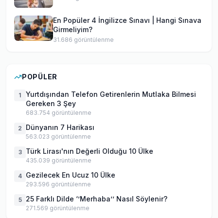
En Popüler 4 İngilizce Sınavı | Hangi Sınava
Girmeliyim?
31.686
görüntülenme
POPÜLER
Yurtdışından Telefon Getirenlerin Mutlaka Bilmesi
1
Gereken 3 Şey
683.754
görüntülenme
Dünyanın 7 Harikası
2
563.023
görüntülenme
Türk Lirası'nın Değerli Olduğu 10 Ülke
3
435.039
görüntülenme
Gezilecek En Ucuz 10 Ülke
4
293.596
görüntülenme
25 Farklı Dilde ‘’Merhaba’’ Nasıl Söylenir?
5
271.569
görüntülenme