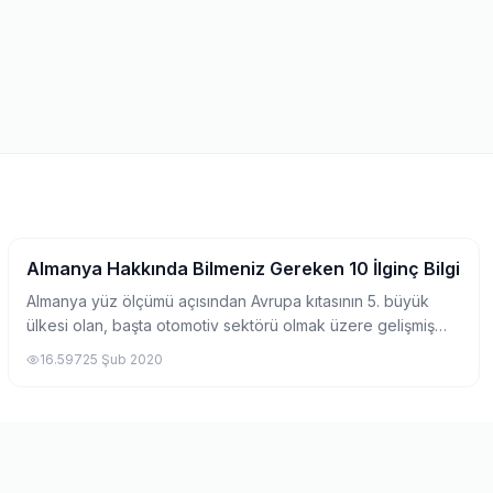
Almanya Hakkında Bilmeniz Gereken 10 İlginç Bilgi
Pratik Bilgiler
Almanya yüz ölçümü açısından Avrupa kıtasının 5. büyük
ülkesi olan, başta otomotiv sektörü olmak üzere gelişmiş
endüstrisi ile tanınan, yıllar boyunca gerek göçler, gerek
16.597
25 Şub 2020
siyasi ilişkiler, gerekse eği...