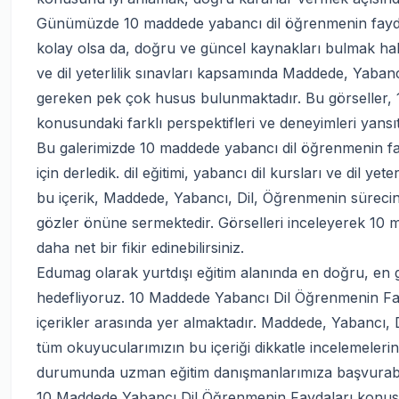
Günümüzde 10 maddede yabancı dil öğrenmenin faydalar
kolay olsa da, doğru ve güncel kaynakları bulmak hala ön
ve dil yeterlilik sınavları kapsamında Maddede, Yabanc
gereken pek çok husus bulunmaktadır. Bu görseller, 
konusundaki farklı perspektifleri ve deneyimleri yansı
Bu galerimizde 10 maddede yabancı dil öğrenmenin fayd
için derledik. dil eğitimi, yabancı dil kursları ve dil yet
bu içerik, Maddede, Yabancı, Dil, Öğrenmenin sürecind
gözler önüne sermektedir. Görselleri inceleyerek 10
daha net bir fikir edinebilirsiniz.
Edumag olarak yurtdışı eğitim alanında en doğru, en g
hedefliyoruz. 10 Maddede Yabancı Dil Öğrenmenin Fa
içerikler arasında yer almaktadır. Maddede, Yabancı, 
tüm okuyucularımızın bu içeriği dikkatle incelemelerin
durumunda uzman eğitim danışmanlarımıza başvurabil
10 Maddede Yabancı Dil Öğrenmenin Faydaları konusu