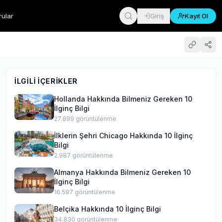
rular
Giriş
Kayıt Ol
İLGILI İÇERIKLER
Hollanda Hakkında Bilmeniz Gereken 10
İlginç Bilgi
27.899
görüntülenme
İlklerin Şehri Chicago Hakkında 10 İlginç
Bilgi
2.987
görüntülenme
Almanya Hakkında Bilmeniz Gereken 10
İlginç Bilgi
16.597
görüntülenme
Belçika Hakkında 10 İlginç Bilgi
34.830
görüntülenme