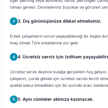
Eğer piercing veya dövmeniz varsa, piercingler çıkmış
olması gerekir. Dövmeleriniz büyükse ve görünen yerd
3. Dış görünüşünüze dikkat etmelisiniz.
3
Erkek çalışanların sorun yaşayabileceği bir başka du
tıraş olmak Türk erkeklerine zor gelir.
4. Ücretsiz servis için izdiham yaşayabilirs
4
Ücretsiz servis deyince kulağa gerçekten hoş geliyor. 
çalışanın, yurda gitmek için ücretsiz servisi tercih et
ayakta kabul etmedikleri için bir sonraki aracı beklem
5. Aynı cümleler aklınıza kazınacak.
5