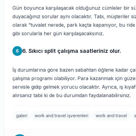
Gün boyunca karşılaşacak olduğunuz cümleler bir süre
duyacağınız sorular aynı olacaktır. Tabi, müşteriler si
olarak ”tuvalet nerede, park kaçta kapanıyor, bu ride
gibi sorularla her gün karşılaşacaksınız.
6. Sıkıcı split çalışma saatleriniz olur.
6
İş durumlarına göre bazen sabahtan öğlene kadar çalı
çalışma programı olabiliyor. Para kazanmak için güzel
servisle gidip gelmek yorucu olacaktır. Ayrıca, iş kıyaf
alırsanız tabii ki de bu durumdan faydalanabilirsiniz.
galeri
work and travel i̇şverenleri
work and travel