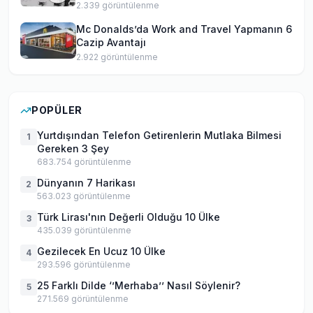
2.339
görüntülenme
Mc Donalds’da Work and Travel Yapmanın 6
Cazip Avantajı
2.922
görüntülenme
POPÜLER
Yurtdışından Telefon Getirenlerin Mutlaka Bilmesi
1
Gereken 3 Şey
683.754
görüntülenme
Dünyanın 7 Harikası
2
563.023
görüntülenme
Türk Lirası'nın Değerli Olduğu 10 Ülke
3
435.039
görüntülenme
Gezilecek En Ucuz 10 Ülke
4
293.596
görüntülenme
25 Farklı Dilde ‘’Merhaba’’ Nasıl Söylenir?
5
271.569
görüntülenme