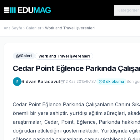
Kategoriler
Ana Sayfa
Galeriler
Work and Travel İşverenleri
Galeri
Work and Travel İşverenleri
Cedar Point Eğlence Parkında Çalışa
Rıdvan Karadavut
12 Kas 2015
737
3
dk okuma
Son gü
R
Cedar Point Eğlence Parkında Çalışanların Canını Sık
önemli bir yere sahiptir. yurtdışı eğitim süreçleri, ak
araştırmalar, Cedar, Point, Eğlence, Parkında hakkında
doğrudan etkilediğini göstermektedir. Yurtdışında eğit
eğlence parkında çalışanların canını sıkabilecek 6 