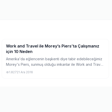
Work and Travel ile Morey’s Piers’ta Çalışmanız
Work and Travel İşverenleri
için 10 Neden
Amerika'da eğlencenin başkenti diye tabir edebileceğimiz
Morey's Piers, sunmuş olduğu imkanlar ile Work and Travel
programında öğrenciler için farklı kategoriye
1.827
21 Ara 2016
koyabileceğimiz bir iş yeri haline geli...