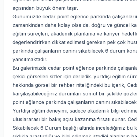
açısından büyük önem taşır.
Günümüzde cedar point eğlence parkında çalışanların ca
zamankinden daha kolay olsa da, doğru ve güncel kayna
eğitim süreçleri, akademik planlama ve kariyer hedef
değerlendirirken dikkat edilmesi gereken pek çok hus
parkında çalışanların canını sıkabilecek 6 durum konu
yansıtmaktadır.
Bu galerimizde cedar point eğlence parkında çalışanl
çekici görselleri sizler için derledik. yurtdışı eğitim s
hakkında görsel bir rehber niteliğindeki bu içerik, Ce
karşılaşabileceğiniz durumları somut bir şekilde gözl
point eğlence parkında çalışanların canını sıkabilecek 
Yurtdışı eğitim deneyimi, sadece akademik bilgi edinmeni
uluslararası bir bakış açısı kazanma fırsatı sunar. Ce
Sıkabilecek 6 Durum başlığı altında incelediğimiz bu 
sıklıkla araştırdığı ve bilgi edinmek istediği alanların