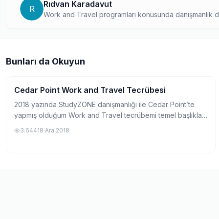
Rıdvan Karadavut
R
Work and Travel programları konusunda danışmanlık d
fırsatları hakkında uzmanlaşmış bir profesyonel. Saha de
Work and Travel adaylarına kapsamlı rehberlik sunuyor
Bunları da Okuyun
Cedar Point Work and Travel Tecrübesi
Work and Travel İşverenleri
2018 yazında StudyZONE danışmanlığı ile Cedar Point’te
yapmış olduğum Work and Travel tecrübemi temel başlıklar
halinde sizlerle paylaştım.
3.644
18 Ara 2018