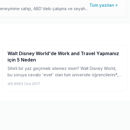
Tüm yazıları
eneyimine sahip, ABD'deki çalışma ve seyahat
neyimlerini ve program bilgisini birleştirerek,
.
Walt Disney World'de Work and Travel Yapmanız
Work and Travel İşverenleri
için 5 Neden
Sihirli bir yaz geçirmek istemez misin? Walt Disney World,
bu soruya cevabı 'evet' olan tüm üniversite öğrencilerini*,
kendi bünyesinde büyüleyici bir Work and Travel deneyimi
5.699
3 Oca 2017
için davet ediyor....