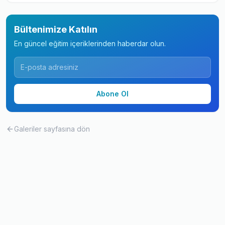
Bültenimize Katılın
En güncel eğitim içeriklerinden haberdar olun.
Abone Ol
Galeriler
sayfasına dön