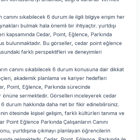
nını sıkabilecek 6 durum ile ilgili bilgiye erişim her
kları bulmak hala önemli bir ihtiyaçtır. yurtdışı
leri kapsamında Cedar, Point, Eğlence, Parkında
us bulunmaktadır. Bu görseller, cedar point eğlence
sundaki farklı perspektifleri ve deneyimleri
arın canını sıkabilecek 6 durum konusuna dair dikkat
üreçleri, akademik planlama ve kariyer hedefleri
dar, Point, Eğlence, Parkında sürecinde
er önüne sermektedir. Görselleri inceleyerek cedar
6 durum hakkında daha net bir fikir edinebilirsiniz.
n ötesinde kişisel gelişim, farklı kültürleri tanıma ve
dar Point Eğlence Parkında Çalışanların Canını
konu, yurtdışına çıkmayı planlayan öğrencilerin
 başında gelmektedir. Cedar, Point, Eğlence, Parkında ile