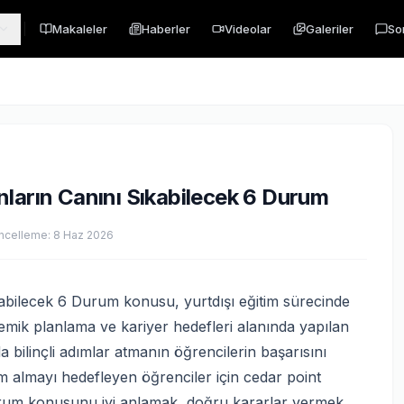
Makaleler
Haberler
Videolar
Galeriler
So
nların Canını Sıkabilecek 6 Durum
ncelleme:
8 Haz 2026
abilecek 6 Durum konusu, yurtdışı eğitim sürecinde
ademik planlama ve kariyer hedefleri alanında yapılan
 bilinçli adımlar atmanın öğrencilerin başarısını
im almayı hedefleyen öğrenciler için cedar point
durum konusunu iyi anlamak, doğru kararlar vermek