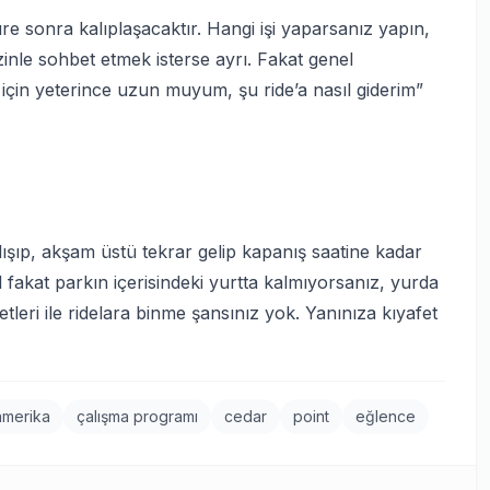
 sonra kalıplaşacaktır. Hangi işi yaparsanız yapın,
zinle sohbet etmek isterse ayrı. Fakat genel
 için yeterince uzun muyum, şu ride’a nasıl giderim”
şıp, akşam üstü tekrar gelip kapanış saatine kadar
 fakat parkın içerisindeki yurtta kalmıyorsanız, yurda
etleri ile ridelara binme şansınız yok. Yanınıza kıyafet
amerika
çalışma programı
cedar
point
eğlence