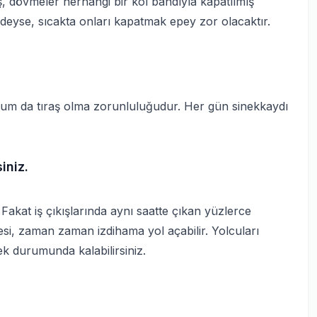
, dövmeler herhangi bir kol bandıyla kapatılmış
eyse, sıcakta onları kapatmak epey zor olacaktır.
rum da tıraş olma zorunluluğudur. Her gün sinekkaydı
iniz.
Fakat iş çıkışlarında aynı saatte çıkan yüzlerce
mesi, zaman zaman izdihama yol açabilir. Yolcuları
ek durumunda kalabilirsiniz.