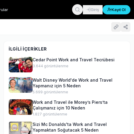
rular
Giriş
Kayıt Ol
İLGILI İÇERIKLER
Cedar Point Work and Travel Tecrübesi
3.644
görüntülenme
Walt Disney World'de Work and Travel
Yapmanız için 5 Neden
5.699
görüntülenme
Work and Travel ile Morey’s Piers’ta
Çalışmanız için 10 Neden
1.827
görüntülenme
Sizi Mc Donalds'ta Work and Travel
Yapmaktan Soğutacak 5 Neden