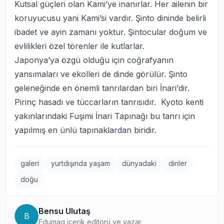
Kutsal güçleri olan
Kami’
ye inanırlar. Her ailenin bir
koruyucusu yani Kami’si vardır. Şinto dininde belirli
ibadet ve ayin zamanı yoktur. Şintocular doğum ve
evlilikleri özel törenler ile kutlarlar.
Japonya’ya özgü olduğu için coğrafyanın
yansımaları ve ekolleri de dinde görülür. Şinto
geleneğinde en önemli tanrılardan biri
İnari’
dir.
Pirinç hasadı ve tüccarların tanrısıdır. Kyoto kenti
yakınlarındaki
Fuşimi İnari Tapınağı
bu tanrı için
yapılmış en ünlü tapınaklardan biridir.
galeri
yurtdışında yaşam
dünyadaki
dinler
doğu
Bensu Ulutaş
B
Edumag içerik editörü ve yazar.