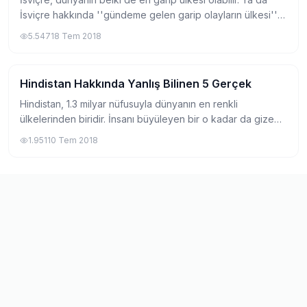
İsviçre hakkında ''gündeme gelen garip olayların ülkesi''
diyebiliriz. İsviçre, saatleri, çikolatası ve dünyaca ünlü
5.547
18 Tem 2018
bankalarıyla zenginlerin...
Hindistan Hakkında Yanlış Bilinen 5 Gerçek
Yurtdışında Yaşam
Hindistan, 1.3 milyar nüfusuyla dünyanın en renkli
ülkelerinden biridir. İnsanı büyüleyen bir o kadar da gizemli
bir havası var bu ülkenin. Çok seveni de var nefret edeni
1.951
10 Tem 2018
de. Ortak görüş ise gerek kül...