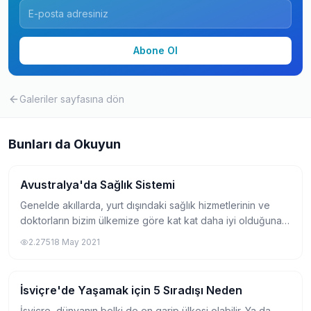
Abone Ol
Galeriler
sayfasına dön
Bunları da Okuyun
Avustralya'da Sağlık Sistemi
Yurtdışında Yaşam
Genelde akıllarda, yurt dışındaki sağlık hizmetlerinin ve
doktorların bizim ülkemize göre kat kat daha iyi olduğuna
dair bir düşünce vardır. Benim hiçbir zaman böyle bir
2.275
18 May 2021
düşüncem olmadı. Yurt dışına y...
İsviçre'de Yaşamak için 5 Sıradışı Neden
Yurtdışında Yaşam
İsviçre, dünyanın belki de en garip ülkesi olabilir. Ya da