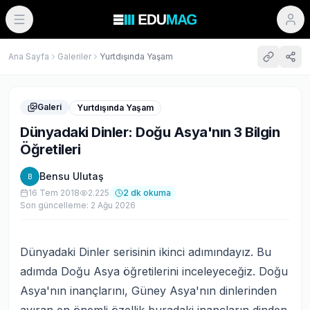
Ana Sayfa
Galeriler
Yurtdışında Yaşam
Galeri
Yurtdışında Yaşam
Dünyadaki Dinler: Doğu Asya'nın 3 Bilgin
Öğretileri
Bensu Ulutaş
B
16 Tem 2018
2.225
2
dk okuma
Son güncelleme:
2 Ağu 2026
Dünyadaki Dinler serisinin ikinci adımındayız. Bu
adımda Doğu Asya öğretilerini inceleyeceğiz. Doğu
Asya'nın inançlarını, Güney Asya'nın dinlerinden