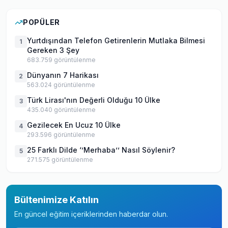
POPÜLER
Yurtdışından Telefon Getirenlerin Mutlaka Bilmesi
1
Gereken 3 Şey
683.759
görüntülenme
Dünyanın 7 Harikası
2
563.024
görüntülenme
Türk Lirası'nın Değerli Olduğu 10 Ülke
3
435.040
görüntülenme
Gezilecek En Ucuz 10 Ülke
4
293.596
görüntülenme
25 Farklı Dilde ‘’Merhaba’’ Nasıl Söylenir?
5
271.575
görüntülenme
Bültenimize Katılın
En güncel eğitim içeriklerinden haberdar olun.