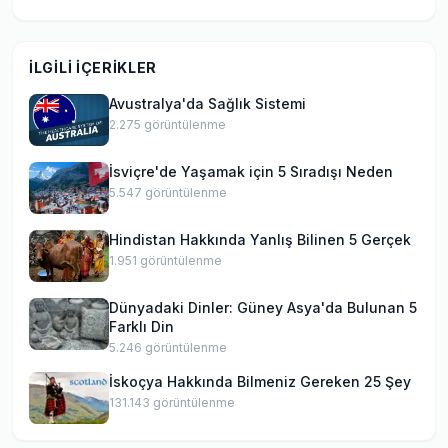
İLGILI İÇERIKLER
Avustralya'da Sağlık Sistemi
2.275
görüntülenme
İsviçre'de Yaşamak için 5 Sıradışı Neden
5.547
görüntülenme
Hindistan Hakkında Yanlış Bilinen 5 Gerçek
1.951
görüntülenme
Dünyadaki Dinler: Güney Asya'da Bulunan 5
Farklı Din
5.246
görüntülenme
İskoçya Hakkında Bilmeniz Gereken 25 Şey
131.143
görüntülenme