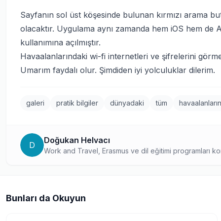
Sayfanın sol üst köşesinde bulunan kırmızı arama but
olacaktır. Uygulama aynı zamanda hem iOS hem de And
kullanımına açılmıştır.
Havaalanlarındaki wi-fi internetleri ve şifrelerini görm
Umarım faydalı olur. Şimdiden iyi yolculuklar dilerim.
galeri
pratik bilgiler
dünyadaki
tüm
havaalanların
Doğukan Helvacı
D
Work and Travel, Erasmus ve dil eğitimi programları kon
yurtdışı eğitim içerik uzmanı. Farklı program türlerindek
paylaşarak, doğru program seçiminde öğrencilere yol 
Bunları da Okuyun