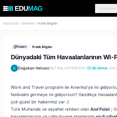
Kategoriler
Ana Sayfa
Galeriler
Pratik Bilgiler
Galeri
Pratik Bilgiler
Dünyadaki Tüm Havaalanlarının Wi-Fi
Doğukan Helvacı
27 May 2017
10.533
1
dk okuma
Son 
D
Work and Travel programı ile Amerika'ya mı gidiyorsun
festivalini görmeye mi gidiyorsun? Gezdikçe havaal
çok güzel bir haberimiz var :)
Türk Mühendis ve seyahet rehberi olan
Anıl Polat
; G
havaalanlarının ve cafe-lounge tesislerinin
wi-fi şifre