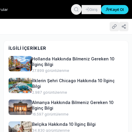
rular
Giriş
Kayıt Ol
İLGILI İÇERIKLER
Hollanda Hakkında Bilmeniz Gereken 10
İlginç Bilgi
27.899
görüntülenme
İlklerin Şehri Chicago Hakkında 10 İlginç
Bilgi
2.987
görüntülenme
Almanya Hakkında Bilmeniz Gereken 10
İlginç Bilgi
16.597
görüntülenme
Belçika Hakkında 10 İlginç Bilgi
34.830
görüntülenme