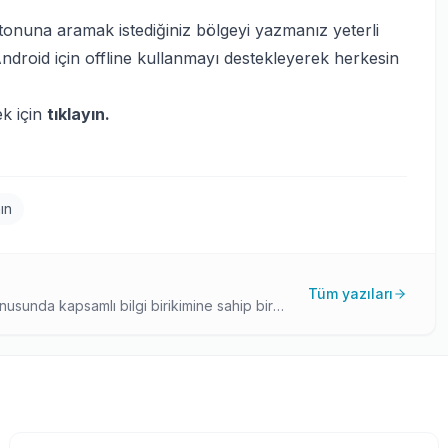
onuna aramak istediğiniz bölgeyi yazmanız yeterli
roid için offline kullanmayı destekleyerek herkesin
ek için
tıklayın.
ın
Tüm yazıları
usunda kapsamlı bilgi birikimine sahip bir
i deneyimlerini ve araştırmalarını okuyucularıyla
gösteriyor.