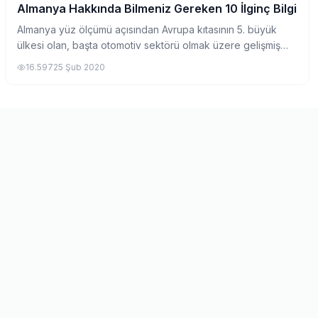
Almanya Hakkında Bilmeniz Gereken 10 İlginç Bilgi
Pratik Bilgiler
Almanya yüz ölçümü açısından Avrupa kıtasının 5. büyük
ülkesi olan, başta otomotiv sektörü olmak üzere gelişmiş
endüstrisi ile tanınan, yıllar boyunca gerek göçler, gerek
16.597
25 Şub 2020
siyasi ilişkiler, gerekse eği...