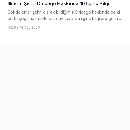
İlklerin Şehri Chicago Hakkında 10 İlginç Bilgi
Pratik Bilgiler
Gökdelenler şehri olarak bildiğimiz Chicago hakkında belki
de birçoğumuzun ilk kez duyacağı bu ilginç bilgilere gelin
birlikte göz atalım.
2.987
4 Ağu 2020