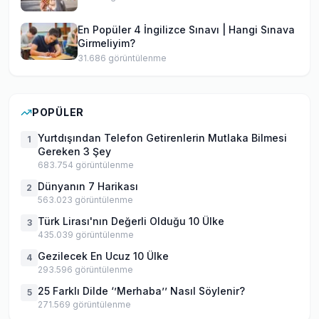
En Popüler 4 İngilizce Sınavı | Hangi Sınava
Girmeliyim?
31.686
görüntülenme
POPÜLER
Yurtdışından Telefon Getirenlerin Mutlaka Bilmesi
1
Gereken 3 Şey
683.754
görüntülenme
Dünyanın 7 Harikası
2
563.023
görüntülenme
Türk Lirası'nın Değerli Olduğu 10 Ülke
3
435.039
görüntülenme
Gezilecek En Ucuz 10 Ülke
4
293.596
görüntülenme
25 Farklı Dilde ‘’Merhaba’’ Nasıl Söylenir?
5
271.569
görüntülenme