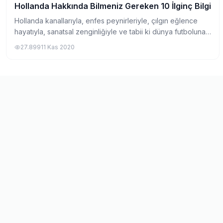
Hollanda Hakkında Bilmeniz Gereken 10 İlginç Bilgi
Pratik Bilgiler
Hollanda kanallarıyla, enfes peynirleriyle, çılgın eğlence
hayatıyla, sanatsal zenginliğiyle ve tabii ki dünya futboluna
damga vurmuş ekolüyle Avrupa’nın en renkli ülkelerinden
27.899
11 Kas 2020
biri. Çalışmaya giden i...