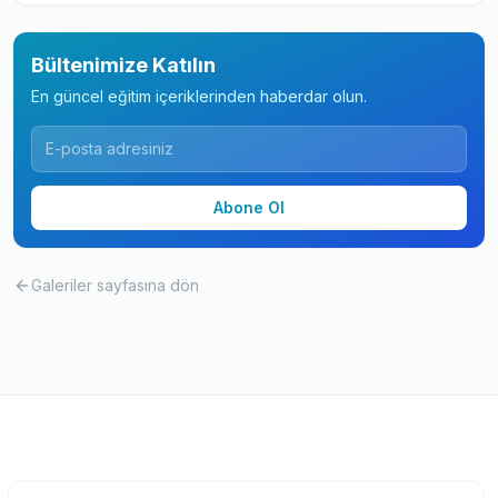
Bültenimize Katılın
En güncel eğitim içeriklerinden haberdar olun.
Abone Ol
Galeriler
sayfasına dön