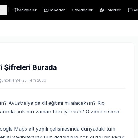
Makaleler
Haberler
Videolar
Galeriler
So
 Şifreleri Burada
güncelleme:
25 Tem 2026
? Avustralya'da dil eğitimi mi alacaksın? Rio
anlarında çok mu zaman harcıyorsun? O zaman sana
oogle Maps alt yapılı çalışmasında dünyadaki tüm
lerini
yayınlayarak tüm gezginlere çok güzel bir kıyak