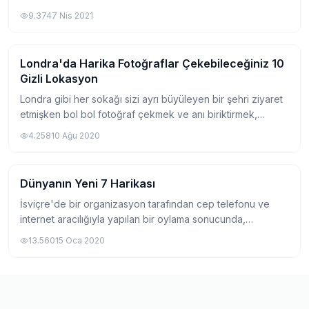
yaşamayanların kafasında çeşitli soru işaretleri
9.374
7 Nis 2021
oluşturabiliyor. Yurtdışına çıkmak isteyen...
Londra'da Harika Fotoğraflar Çekebileceğiniz 10
Gezi
Gizli Lokasyon
Londra gibi her sokağı sizi ayrı büyüleyen bir şehri ziyaret
etmişken bol bol fotoğraf çekmek ve anı biriktirmek,
eminim hepimizin yapmak isteyeceği bir şeydir. Özellikle
4.258
10 Ağu 2020
benim gibi fotoğrafçılıkla da...
Dünyanın Yeni 7 Harikası
Gezi
İsviçre'de bir organizasyon tarafından cep telefonu ve
internet aracılığıyla yapılan bir oylama sonucunda,
dünyanın 7 harikasına alternatif olarak seçilmiş olan
13.560
15 Oca 2020
dünyanın yeni 7 harikası 2007 tarihinde...