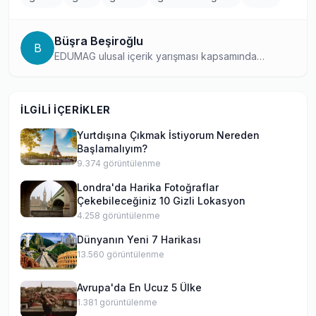
Büşra Beşiroğlu
B
EDUMAG ulusal içerik yarışması kapsamında
platformda yazmaya başlamış, yurtdışı eğitim
konusunda tutkulu bir yazar. Öğrenci bakış açısıyla
hazırladığı içeriklerde, yurtdışı eğitim deneyimlerini
İLGILI İÇERIKLER
samimi ve bilgilendirici bir dille aktarıyor.
Yurtdışına Çıkmak İstiyorum Nereden
Başlamalıyım?
9.374
görüntülenme
Londra'da Harika Fotoğraflar
Çekebileceğiniz 10 Gizli Lokasyon
4.258
görüntülenme
Dünyanın Yeni 7 Harikası
13.560
görüntülenme
Avrupa'da En Ucuz 5 Ülke
1.381
görüntülenme