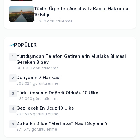
Tüyler Ürperten Auschwitz Kampı Hakkında
10 Bilgi
12.300
görüntülenme
POPÜLER
Yurtdışından Telefon Getirenlerin Mutlaka Bilmesi
1
Gereken 3 Şey
683.758
görüntülenme
Dünyanın 7 Harikası
2
563.024
görüntülenme
Türk Lirası'nın Değerli Olduğu 10 Ülke
3
435.040
görüntülenme
Gezilecek En Ucuz 10 Ülke
4
293.596
görüntülenme
25 Farklı Dilde ‘’Merhaba’’ Nasıl Söylenir?
5
271.575
görüntülenme