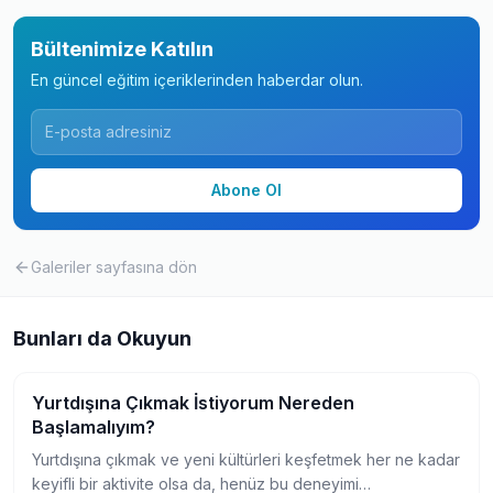
Bültenimize Katılın
En güncel eğitim içeriklerinden haberdar olun.
Abone Ol
Galeriler
sayfasına dön
Bunları da Okuyun
Yurtdışına Çıkmak İstiyorum Nereden
Gezi
Başlamalıyım?
Yurtdışına çıkmak ve yeni kültürleri keşfetmek her ne kadar
keyifli bir aktivite olsa da, henüz bu deneyimi