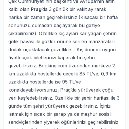
Çek Cumhuriyeti’nin başkenti ve Avrupa’nın altın
kalbi olan
Prag
‘da 3 günlük bir vakit ayırarak
harika bir zaman geçirebilirsiniz (Kısacası bir hafta
sonunuzu cumadan başlayarak bu geziye
çıkabilirsiniz). Özellikle kış ayları kar yağan şehrin
gotik havası ile gözler önüne serilen manzaraları
dudak uçuklatacak güzellikle… Kış dönemi uygun
fiyatlı uçak biletlerinizi kaparak bu şehri
gezebilirsiniz. Booking.com üzerinden merkeze 2
km uzaklıkta hostellerde gecelik 85 TL’ye, 0,9 km
uzaklıkta hostellerde ise 95 TL’ye
konaklayabiliyorsunuz. Prag’da yürüyerek çoğu
yeri keşfedebilirsiniz. Özellikle bir şehir haritası ile 3
günde tüm şehri yürüyerek gezebilirsiniz. İçinizi
ısıtmak için sıcak bir şarap ya da meşhur sosisli
sandviçlerinden yiyerek öğünlerinizi geçirebilirsiniz