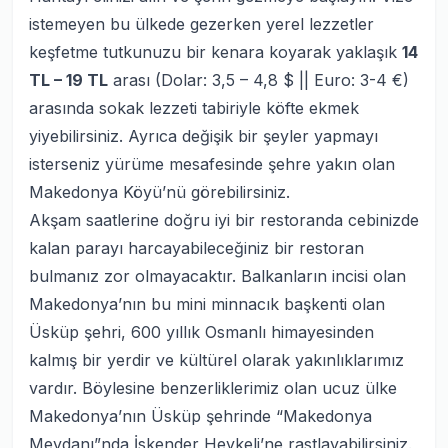
istemeyen bu ülkede gezerken yerel lezzetler
keşfetme tutkunuzu bir kenara koyarak yaklaşık
14
TL – 19 TL
arası
(Dolar: 3,5 – 4,8 $ || Euro: 3-4 €)
arasında sokak lezzeti tabiriyle köfte ekmek
yiyebilirsiniz. Ayrıca değişik bir şeyler yapmayı
isterseniz yürüme mesafesinde şehre yakın olan
Makedonya Köyü’nü görebilirsiniz.
Akşam saatlerine doğru iyi bir restoranda cebinizde
kalan parayı harcayabileceğiniz bir restoran
bulmanız zor olmayacaktır. Balkanların incisi olan
Makedonya’nın bu mini minnacık başkenti olan
Üsküp şehri, 600 yıllık Osmanlı himayesinden
kalmış bir yerdir ve kültürel olarak yakınlıklarımız
vardır. Böylesine benzerliklerimiz olan ucuz ülke
Makedonya’nın Üsküp şehrinde “Makedonya
Meydanı”nda İskender Heykeli’ne rastlayabilirsiniz.