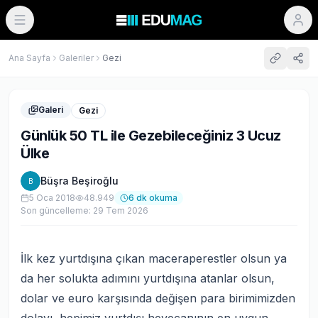
Ana Sayfa
Galeriler
Gezi
Galeri
Gezi
Günlük 50 TL ile Gezebileceğiniz 3 Ucuz
Ülke
Büşra Beşiroğlu
B
5 Oca 2018
48.949
6
dk okuma
Son güncelleme:
29 Tem 2026
İlk kez yurtdışına çıkan maceraperestler olsun ya
da her solukta adımını yurtdışına atanlar olsun,
dolar ve euro karşısında değişen para birimimizden