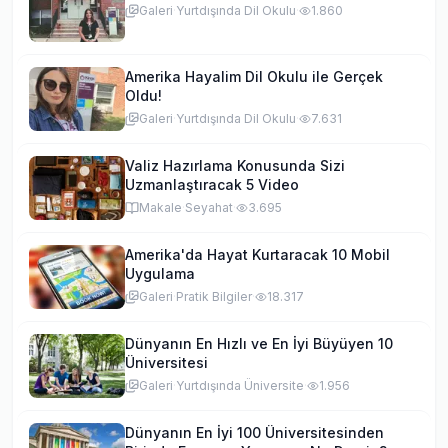
Galeri
·
Yurtdışında Dil Okulu
·
1.860
Amerika Hayalim Dil Okulu ile Gerçek
Oldu!
Galeri
·
Yurtdışında Dil Okulu
·
7.631
Valiz Hazırlama Konusunda Sizi
Uzmanlaştıracak 5 Video
Makale
·
Seyahat
·
3.695
Amerika'da Hayat Kurtaracak 10 Mobil
Uygulama
Galeri
·
Pratik Bilgiler
·
18.317
Dünyanın En Hızlı ve En İyi Büyüyen 10
Üniversitesi
Galeri
·
Yurtdışında Üniversite
·
1.956
Dünyanın En İyi 100 Üniversitesinden