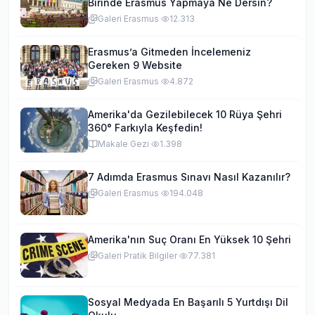
Birinde Erasmus Yapmaya Ne Dersin?
Galeri
·
Erasmus
·
12.313
Erasmus’a Gitmeden İncelemeniz
Gereken 9 Website
Galeri
·
Erasmus
·
4.872
Amerika'da Gezilebilecek 10 Rüya Şehri
360° Farkıyla Keşfedin!
Makale
·
Gezi
·
1.398
7 Adımda Erasmus Sınavı Nasıl Kazanılır?
Galeri
·
Erasmus
·
194.048
Amerika'nın Suç Oranı En Yüksek 10 Şehri
Galeri
·
Pratik Bilgiler
·
77.381
Sosyal Medyada En Başarılı 5 Yurtdışı Dil