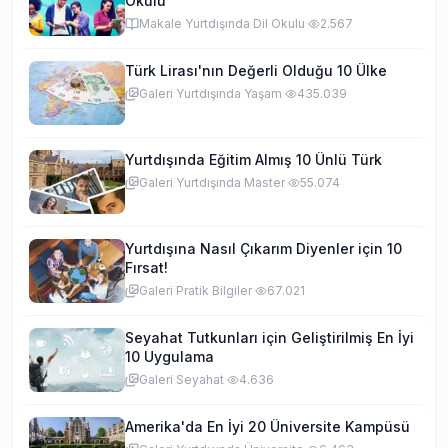
Okulu
Makale
·
Yurtdışında Dil Okulu
·
2.567
Türk Lirası'nın Değerli Olduğu 10 Ülke
Galeri
·
Yurtdışında Yaşam
·
435.039
Yurtdışında Eğitim Almış 10 Ünlü Türk
Galeri
·
Yurtdışında Master
·
55.074
Yurtdışına Nasıl Çıkarım Diyenler için 10
Fırsat!
Galeri
·
Pratik Bilgiler
·
67.021
Seyahat Tutkunları için Geliştirilmiş En İyi
10 Uygulama
Galeri
·
Seyahat
·
4.636
Amerika'da En İyi 20 Üniversite Kampüsü