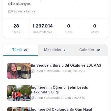
dille aktarıyor.
9 ay önce
katıldı
28
1.267.014
0
0
İçerik
Görüntülenme
Soru
Cevap
Tümü
Makaleler
Galeriler
28
6
22
Bir Serüven: Burslu Dil Okulu ve EDUMAG
Galeri
·
Yurtdışında Dil Okulu
·
1.278
İngiltere'nin Öğrenci Şehri Leeds
Hakkında 5 Bilgi
Galeri
·
Yurtdışında Dil Okulu
·
2.549
İngiltere Dil Okulunda Bir Gün Nasıl