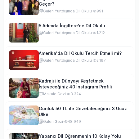
Geçer?
Galeri
·
Yurtdışında Dil Okulu
·
991
5 Adımda İngiltere’de Dil Okulu
Galeri
·
Yurtdışında Dil Okulu
·
1.212
Amerika'da Dil Okulu Tercih Etmeli mi?
Galeri
·
Yurtdışında Dil Okulu
·
2.167
Kadrajı ile Dünyayı Keşfetmek
İsteyeceğiniz 40 Instagram Profili
Makale
·
Gezi
·
3.324
Günlük 50 TL ile Gezebileceğiniz 3 Ucuz
Ülke
Galeri
·
Gezi
·
48.949
Yabancı Dil Öğrenmenin 10 Kolay Yolu