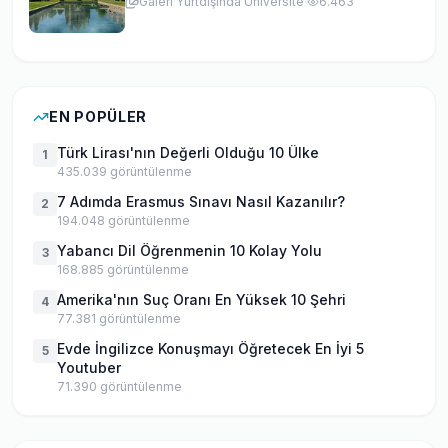
Galeri
·
Yurtdışında Üniversite
·
6.463
EN POPÜLER
Türk Lirası'nın Değerli Olduğu 10 Ülke
1
435.039
görüntülenme
7 Adımda Erasmus Sınavı Nasıl Kazanılır?
2
194.048
görüntülenme
Yabancı Dil Öğrenmenin 10 Kolay Yolu
3
168.885
görüntülenme
Amerika'nın Suç Oranı En Yüksek 10 Şehri
4
77.381
görüntülenme
Evde İngilizce Konuşmayı Öğretecek En İyi 5
5
Youtuber
71.390
görüntülenme