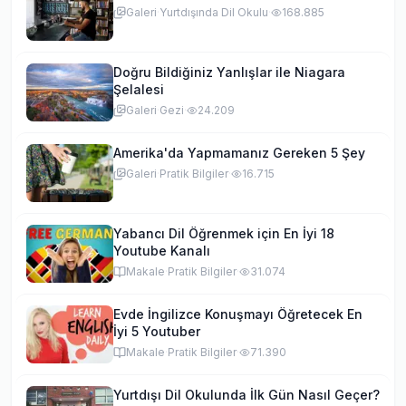
Galeri
·
Yurtdışında Dil Okulu
·
168.885
Doğru Bildiğiniz Yanlışlar ile Niagara
Şelalesi
Galeri
·
Gezi
·
24.209
Amerika'da Yapmamanız Gereken 5 Şey
Galeri
·
Pratik Bilgiler
·
16.715
Yabancı Dil Öğrenmek için En İyi 18
Youtube Kanalı
Makale
·
Pratik Bilgiler
·
31.074
Evde İngilizce Konuşmayı Öğretecek En
İyi 5 Youtuber
Makale
·
Pratik Bilgiler
·
71.390
Yurtdışı Dil Okulunda İlk Gün Nasıl Geçer?