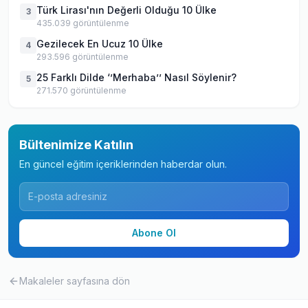
Türk Lirası'nın Değerli Olduğu 10 Ülke
3
435.039
görüntülenme
Gezilecek En Ucuz 10 Ülke
4
293.596
görüntülenme
25 Farklı Dilde ‘’Merhaba’’ Nasıl Söylenir?
5
271.570
görüntülenme
Bültenimize Katılın
En güncel eğitim içeriklerinden haberdar olun.
Abone Ol
Makaleler
sayfasına dön