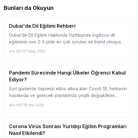
Bunları da Okuyun
Dubai'de Dil Eğitimi Rehberi
Yurtdışında Dil Okulu
Dubai’de Dil Eğitimi Hakkında Yurtdışında İngilizce dil
eğitiminin son 2-3 yıldır en çok sorulan ve trend olmaya
aday yeni destinasyonlardan biri kesinlikle Dubai’dir.
4.257
27 May 2021
İngilizcenin ana dil olmadığı b...
Pandemi Sürecinde Hangi Ülkeler Öğrenci Kabul
Yurtdışında Dil Okulu
Ediyor?
Son günlerde hepimizi etkisi altına alan Covid-19, herkesin
hayatında ve gelecek planlarında çeşitli değişiklikler
yapmasına yol açtı. Dünyanın her yerinde ortak gündem
4.497
18 Ara 2020
olan pandemi sonrası bazı ülkel...
Corona Virüs Sonrası Yurtdışı Eğitim Programları
Yurtdışında Dil Okulu
Nasıl Etkilendi?