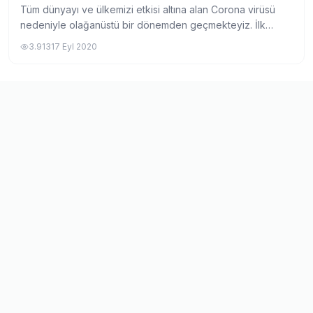
Tüm dünyayı ve ülkemizi etkisi altına alan Corona virüsü
nedeniyle olağanüstü bir dönemden geçmekteyiz. İlk
ortaya çıkışında neredeyse hayatı durma noktasına getirse
3.913
17 Eyl 2020
de, ülkemizde ve dünyada yeni norm...