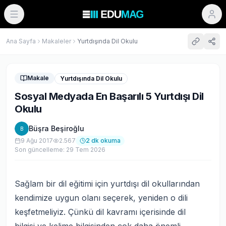
Ana Sayfa
Makaleler
Yurtdışında Dil Okulu
Makale
Yurtdışında Dil Okulu
Sosyal Medyada En Başarılı 5 Yurtdışı Dil
Okulu
Büşra Beşiroğlu
B
9 Ağu 2017
2.567
2
dk okuma
Son güncelleme:
29 Tem 2026
Sağlam bir dil eğitimi için
yurtdışı dil okulları
ndan
kendimize uygun olanı seçerek, yeniden o dili
keşfetmeliyiz. Çünkü dil kavramı içerisinde dil