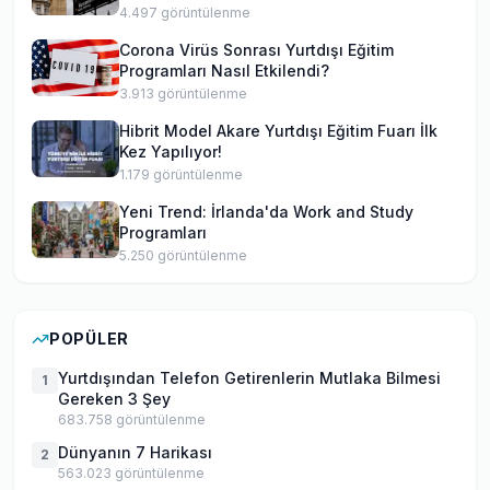
4.497
görüntülenme
Corona Virüs Sonrası Yurtdışı Eğitim
Programları Nasıl Etkilendi?
3.913
görüntülenme
Hibrit Model Akare Yurtdışı Eğitim Fuarı İlk
Kez Yapılıyor!
1.179
görüntülenme
Yeni Trend: İrlanda'da Work and Study
Programları
5.250
görüntülenme
POPÜLER
Yurtdışından Telefon Getirenlerin Mutlaka Bilmesi
1
Gereken 3 Şey
683.758
görüntülenme
Dünyanın 7 Harikası
2
563.023
görüntülenme