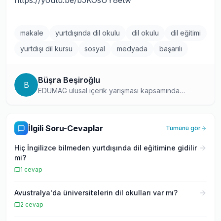
https://youtu.be/b5KOsUY8etw
makale
yurtdışında dil okulu
dil okulu
dil eğitimi
yurtdışı dil kursu
sosyal
medyada
başarılı
Büşra Beşiroğlu
B
EDUMAG ulusal içerik yarışması kapsamında
platformda yazmaya başlamış, yurtdışı eğitim
konusunda tutkulu bir yazar. Öğrenci bakış açısıyla
hazırladığı içeriklerde, yurtdışı eğitim deneyimlerini
İlgili Soru-Cevaplar
Tümünü gör
samimi ve bilgilendirici bir dille aktarıyor.
Hiç İngilizce bilmeden yurtdışında dil eğitimine gidilir
mi?
1
cevap
Avustralya'da üniversitelerin dil okulları var mı?
2
cevap