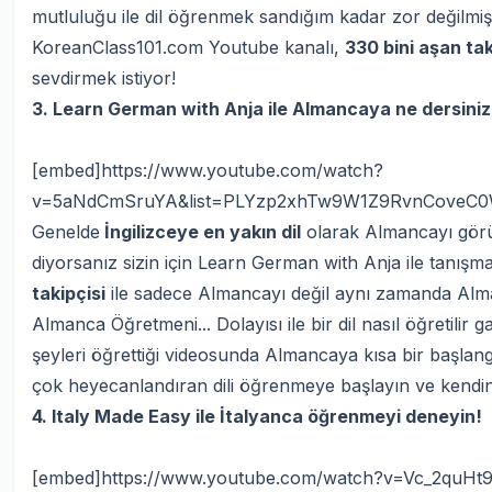
mutluluğu ile dil öğrenmek sandığım kadar zor değilmi
KoreanClass101.com Youtube kanalı,
330 bini aşan taki
sevdirmek istiyor!
3. Learn German with Anja ile Almancaya ne dersiniz
[embed]https://www.youtube.com/watch?
v=5aNdCmSruYA&list=PLYzp2xhTw9W1Z9RvnCoveC0
Genelde
İngilizceye en yakın dil
olarak Almancayı görür
diyorsanız sizin için Learn German with Anja ile tanışma 
takipçisi
ile sadece Almancayı değil aynı zamanda Alma
Almanca Öğretmeni... Dolayısı ile bir dil nasıl öğretilir g
şeyleri öğrettiği videosunda Almancaya kısa bir başlang
çok heyecanlandıran dili öğrenmeye başlayın ve kendini
4. Italy Made Easy ile İtalyanca öğrenmeyi deneyin!
[embed]https://www.youtube.com/watch?v=Vc_2quHt9