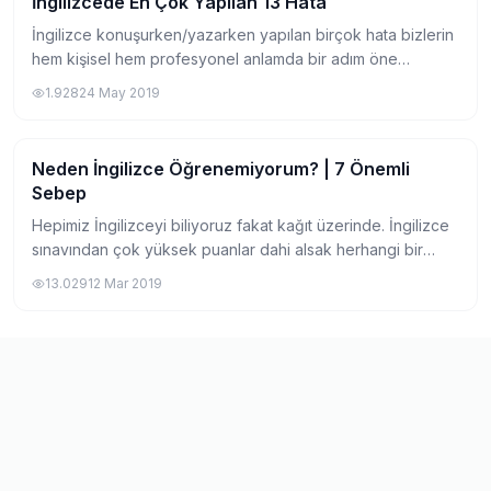
İngilizcede En Çok Yapılan 13 Hata
Pratik Bilgiler
İngilizce konuşurken/yazarken yapılan birçok hata bizlerin
hem kişisel hem profesyonel anlamda bir adım öne
geçmesini engelliyor. İngilizce genel olarak çok geniş kalıp
1.928
24 May 2019
ve deyimler haznesine sahip, bi...
Neden İngilizce Öğrenemiyorum? | 7 Önemli
Pratik Bilgiler
Sebep
Hepimiz İngilizceyi biliyoruz fakat kağıt üzerinde. İngilizce
sınavından çok yüksek puanlar dahi alsak herhangi bir
turiste yol tarifi verebilecek kadar bile pratiğimiz yok. Bu
13.029
12 Mar 2019
durum daha çok İngilizc...