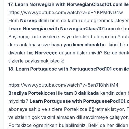
17. Learn Norwegian with NorwegianClass101.com il
https://www.youtube.com/watch?v=dPYKPMdvD4w
Hem
Norveç dilini
hem de kültürünü öğrenmek isteyenler
Learn Norwegian with NorwegianClass101.com
ile bu
Başlangıç, orta ve ileri seviye dersleri bulunan bu Yout
ders anlatması size baya
yardımcı olacaktır.
İkinci bir
diyenler hiç
Norveççe
düşünmüşler miydi? Biz de denk
sizlerle paylaşmak istedik!
18. Learn Portuguese with PortuguesePod101.com ile 
https://www.youtube.com/watch?v=5en7I8hNtM4
Brezilya Portekizcesi
ile
tam 3 dakikada
kendinizden b
miydiniz?
Learn Portuguese with PortuguesePod101.
aboneye sahip ve sizlere Portekizce öğretmek istiyor. Tab
ve sizlerin çok vaktini almadan dili sevdirmeye çalışıyor.
Portekizce öğrenirken bulabilirsiniz. Belki de her dilde