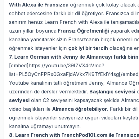
With Alexa ile Fransızca
öğrenmek çok kolay olacak çünk
sohbet edercesine farklı bir dil öğretiyor. Fransızca dili
sanırım henüz Learn French with Alexa ile tanışamadılar.
uzun yıllar boyunca
Fransız Öğretmenliği
yaparak edin
kanalına yansıtarak sizin Fransızcanın birçok önemli n
öğrenmek isteyenler için
çok iyi bir tercih
olacağına em
7. Learn German with Jenny ile Almancayı farklı biri
[embed]https://youtu.be/39IZVX4cVmc?
list=PL5QyCnFPRx0GxaFjdAVkx7K9TfEklY4sg[/embed
Youtube kanalının tatlı öğretmeni Jenny, Almanca Öğr
üzerinden de dersler vermektedir.
Başlangıç seviyesi
o
seviyesi
olan C2 seviyesini kapsayacak şekilde Almanca 
video başlıkları ile
Almanca öğretebiliyor
. Farklı bir
öğrenmek isteyenler seviyenize uygun videoları keşfet
kanalına uğramayı unutmayın.
8. Learn French with FrenchPod101.com ile Fransızca