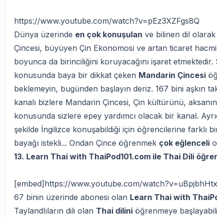
https://www.youtube.com/watch?v=pEz3XZFgs8Q
Dünya üzerinde
en çok konuşulan
ve bilinen dil olara
Çincesi, büyüyen Çin Ekonomosi ve artan ticaret hacmi
boyunca da birinciliğini koruyacağını işaret etmektedir.
konusunda baya bir dikkat çeken
Mandarin Çincesi
öğ
beklemeyin, bugünden başlayın deriz. 167 bini aşkın taki
kanalı bizlere Mandarin Çincesi, Çin kültürünü, aksanı
konusunda sizlere epey yardımcı olacak bir kanal. Ayr
şekilde İngilizce konuşabildiği için öğrencilerine farklı
bayağı istekli... Ondan Çince öğrenmek
çok eğlenceli
o
13. Learn Thai with ThaiPod101.com ile Thai Dili öğre
[embed]https://www.youtube.com/watch?v=uBpjbhHt
67 binin üzerinde abonesi olan
Learn Thai with ThaiP
Taylandlıların dili olan
Thai dilini
öğrenmeye başlayabilirs