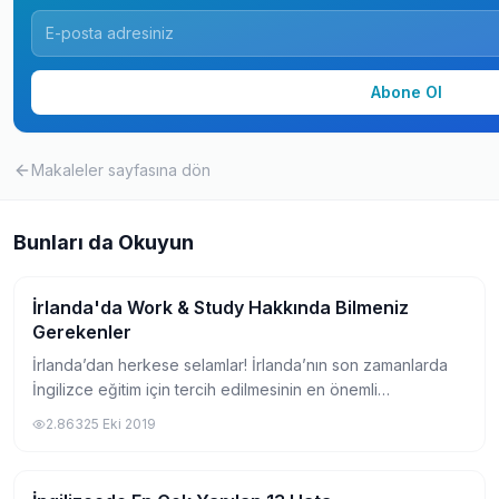
Abone Ol
Makaleler
sayfasına dön
Bunları da Okuyun
İrlanda'da Work & Study Hakkında Bilmeniz
Pratik Bilgiler
Gerekenler
İrlanda’dan herkese selamlar! İrlanda’nın son zamanlarda
İngilizce eğitim için tercih edilmesinin en önemli
sebeplerinden birisi de dil eğitimi alırken aynı zamanda
2.863
25 Eki 2019
çalışabiliyor olmanız. Bu yazımızda...