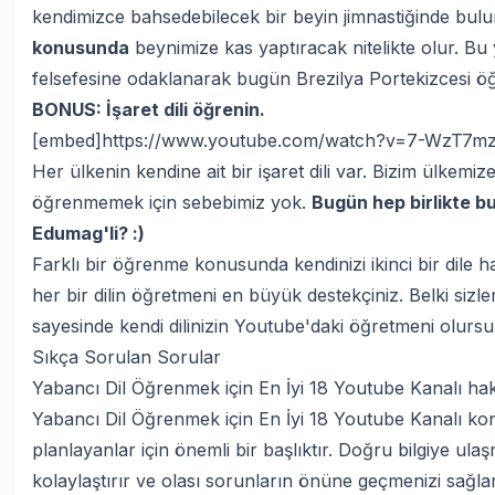
kendimizce bahsedebilecek bir beyin jimnastiğinde bu
konusunda
beynimize kas yaptıracak nitelikte olur. B
felsefesine odaklanarak bugün Brezilya Portekizcesi ö
BONUS: İşaret dili öğrenin.
[embed]https://www.youtube.com/watch?v=7-WzT7m
Her ülkenin kendine ait bir işaret dili var. Bizim ülkemize d
öğrenmemek için sebebimiz yok.
Bugün hep birlikte b
Edumag'li? :)
Farklı bir öğrenme konusunda kendinizi ikinci bir dile h
her bir dilin öğretmeni en büyük destekçiniz. Belki sizl
sayesinde kendi dilinizin Youtube'daki öğretmeni olursun
Sıkça Sorulan Sorular
Yabancı Dil Öğrenmek için En İyi 18 Youtube Kanalı hakk
Yabancı Dil Öğrenmek için En İyi 18 Youtube Kanalı kon
planlayanlar için önemli bir başlıktır. Doğru bilgiye ul
kolaylaştırır ve olası sorunların önüne geçmenizi sağlar