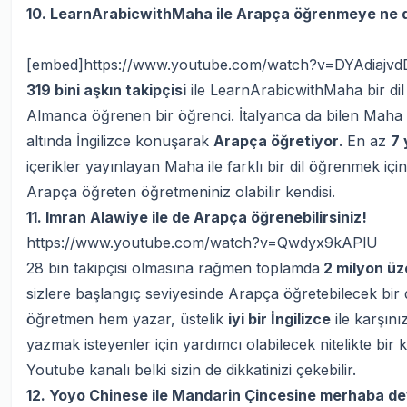
10. LearnArabicwithMaha ile Arapça öğrenmeye ne d
[embed]https://www.youtube.com/watch?v=DYAdiajvd
319 bini aşkın takipçisi
ile LearnArabicwithMaha bir dil
Almanca öğrenen bir öğrenci. İtalyanca da bilen Maha si
altında İngilizce konuşarak
Arapça öğretiyor
. En az
7 
içerikler yayınlayan Maha ile farklı bir dil öğrenmek içi
Arapça öğreten öğretmeniniz olabilir kendisi.
11. Imran Alawiye ile de Arapça öğrenebilirsiniz!
https://www.youtube.com/watch?v=Qwdyx9kAPlU
28 bin takipçisi olmasına rağmen toplamda
2 milyon üz
sizlere başlangıç seviyesinde Arapça öğretebilecek bir d
öğretmen hem yazar, üstelik
iyi bir İngilizce
ile karşını
yazmak isteyenler için yardımcı olabilecek nitelikte bi
Youtube kanalı belki sizin de dikkatinizi çekebilir.
12. Yoyo Chinese ile Mandarin Çincesine merhaba de