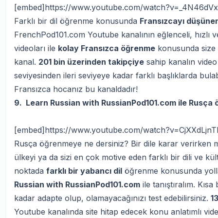
[embed]https://www.youtube.com/watch?v=_4N46dV
Farklı bir dil öğrenme konusunda
Fransızcayı düşünen
FrenchPod101.com Youtube kanalının eğlenceli, hızlı ve 
videoları ile
kolay Fransızca öğrenme
konusunda size ya
kanal.
201 bin üzerinden takipçiye
sahip kanalın video 
seviyesinden ileri seviyeye kadar farklı başlıklarda bulabi
Fransızca hocanız bu kanaldadır!
9. Learn Russian with RussianPod101.com ile Rusça 
[embed]https://www.youtube.com/watch?v=CjXXdLjn
Rusça öğrenmeye ne dersiniz? Bir dile karar verirken me
ülkeyi ya da sizi en çok motive eden farklı bir dili ve kü
noktada
farklı bir yabancı dil
öğrenme konusunda yollar
Russian with RussianPod101.com
ile tanıştıralım. Kısa
kadar adapte olup, olamayacağınızı test edebilirsiniz.
1
Youtube kanalında site hitap edecek konu anlatımlı vide