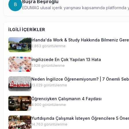
Büşra Beşiroğlu
B
EDUMAG ulusal içerik yarışması kapsamında platformda y
konusunda tutkulu bir yazar. Öğrenci bakış açısıyla hazırla
deneyimlerini samimi ve bilgilendirici bir dille aktarıyor.
İLGILI İÇERIKLER
İrlanda'da Work & Study Hakkında Bilmeniz Gere
2.863
görüntülenme
İngilizcede En Çok Yapılan 13 Hata
1.928
görüntülenme
Neden İngilizce Öğrenemiyorum? | 7 Önemli Se
13.029
görüntülenme
Öğrenciyken Çalışmanın 4 Faydası
4.900
görüntülenme
Yurtdışında Çalışmak İsteyen Öğrencilere 5 Öner
14.763
görüntülenme