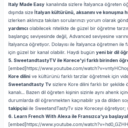
Italy Made Easy
kanalında sizlere İtalyanca öğreten ö
dışında size
İtalyan kültürünü, aksanını ve konuşma hı
izlerken aklınıza takılan sorularınızı yorum olarak gönde
yardımcı
olabilecek nitelikte de güzel bir öğretme tarzı
başlangıç seviyesinde değil, Advanced seviyesine varınc
İtalyanca öğretiyor. Dolayısı ile İtalyanca öğretmen ile f
için güzel bir kanal olabilir. Haydi bugün
yeni bir dil ö
5. SweetandtastyTV ile Korece'yi farklı birinden öğr
[embed]https://www.youtube.com/watch?v=vntyHCh
Kore dilini
ve kültürünü farklı tarzlar öğretmek için vid
Sweetandtasty Tv
sizlere Kore dilini farklı bir şekild
kanalı... Bazen dil öğreten kişinin sizinle aynı ahenk içi
durumlarda dil öğrenmekten kaçınabilir ya da dilden soğ
takipçisi
ile SweetandTastyTv size Koreceyi öğretiyor; sak
6. Learn French With Alexa ile Fransızca'ya başlayal
[embed]https://www.youtube.com/watch?v=hd0_GZ