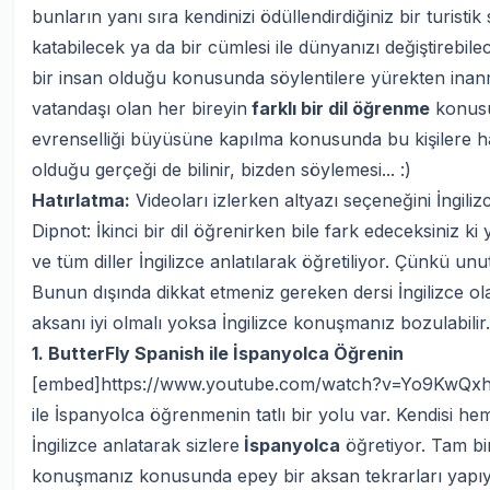
bunların yanı sıra kendinizi ödüllendirdiğiniz bir turistik
katabilecek ya da bir cümlesi ile dünyanızı değiştirebilec
bir insan olduğu konusunda söylentilere yürekten inan
vatandaşı olan her bireyin
farklı bir dil öğrenme
konusun
evrenselliği büyüsüne kapılma konusunda bu kişilere 
olduğu gerçeği de bilinir, bizden söylemesi... :)
Hatırlatma:
Videoları izlerken altyazı seçeneğini İngili
Dipnot: İkinci bir dil öğrenirken bile fark edeceksiniz ki y
ve tüm diller İngilizce anlatılarak öğretiliyor. Çünkü unu
Bunun dışında dikkat etmeniz gereken dersi İngilizce ola
aksanı iyi olmalı yoksa İngilizce konuşmanız bozulabilir.
1. ButterFly Spanish ile İspanyolca Öğrenin
[embed]https://www.youtube.com/watch?v=Yo9KwQx
ile İspanyolca öğrenmenin tatlı bir yolu var. Kendisi h
İngilizce anlatarak sizlere
İspanyolca
öğretiyor. Tam bir
konuşmanız konusunda epey bir aksan tekrarları yapıyo