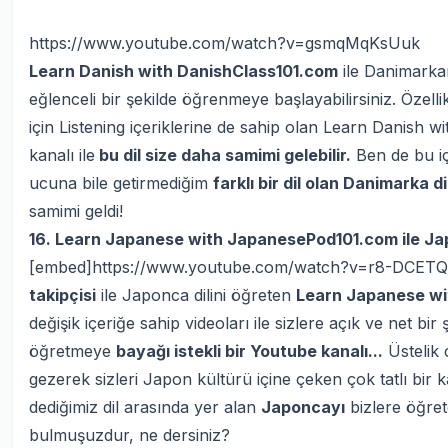
https://www.youtube.com/watch?v=gsmqMqKsUuk
Learn Danish with DanishClass101.com
ile Danimarkan
eğlenceli bir şekilde öğrenmeye başlayabilirsiniz. Özelli
için Listening içeriklerine de sahip olan Learn Danish
kanalı ile
bu dil size daha samimi gelebilir.
Ben de bu iç
ucuna bile getirmediğim
farklı bir dil olan Danimarka dil
samimi geldi!
16. Learn Japanese with JapanesePod101.com ile Ja
[embed]https://www.youtube.com/watch?v=r8-DCET
takipçisi
ile Japonca dilini öğreten
Learn Japanese w
değişik içeriğe sahip videoları ile sizlere açık ve net bi
öğretmeye
bayağı istekli bir Youtube kanalı...
Üstelik 
gezerek sizleri Japon kültürü içine çeken çok tatlı bir 
dediğimiz dil arasında yer alan
Japoncayı
bizlere öğret
bulmuşuzdur, ne dersiniz?