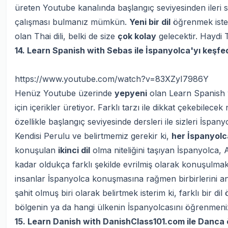
üreten Youtube kanalında başlangıç seviyesinden ileri 
çalışması bulmanız mümkün.
Yeni bir dil
öğrenmek isteye
olan Thai dili, belki de size
çok kolay
gelecektir. Haydi T
14. Learn Spanish with Sebas ile İspanyolca'yı keşfe
https://www.youtube.com/watch?v=83XZyI7986Y
Henüz Youtube üzerinde
yepyeni
olan Learn Spanish 
için içerikler üretiyor. Farklı tarzı ile dikkat çekebilecek 
özellikle başlangıç seviyesinde dersleri ile sizleri İspany
Kendisi Perulu ve belirtmemiz gerekir ki,
her İspanyolca 
konuşulan
ikinci dil
olma niteliğini taşıyan İspanyolca, 
kadar oldukça farklı şekilde evrilmiş olarak konuşulmakt
insanlar İspanyolca konuşmasına rağmen birbirlerini an
şahit olmuş biri olarak belirtmek isterim ki, farklı bir
bölgenin ya da hangi ülkenin İspanyolcasını öğrenmeni
15. Learn Danish with DanishClass101.com ile Danca 