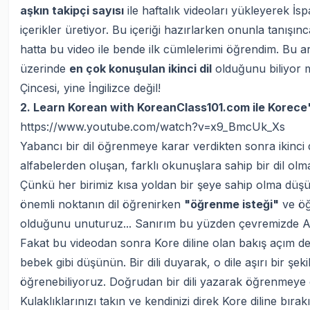
aşkın takipçi sayısı
ile haftalık videoları yükleyerek 
içerikler üretiyor. Bu içeriği hazırlarken onunla tanışın
hatta bu video ile bende ilk cümlelerimi öğrendim. Bu 
üzerinde
en çok konuşulan ikinci dil
olduğunu biliyor m
Çincesi, yine İngilizce değil!
2. Learn Korean with KoreanClass101.com ile Korec
https://www.youtube.com/watch?v=x9_BmcUk_Xs
Yabancı bir dil öğrenmeye karar verdikten sonra ikinci dil
alfabelerden oluşan, farklı okunuşlara sahip bir dil olm
Çünkü her birimiz kısa yoldan bir şeye sahip olma düşü
önemli noktanın dil öğrenirken
"öğrenme isteği"
ve öğ
olduğunu unuturuz... Sanırım bu yüzden çevremizde Asya 
Fakat bu videodan sonra Kore diline olan bakış açım değ
bebek gibi düşünün. Bir dili duyarak, o dile aşırı bir şe
öğrenebiliyoruz. Doğrudan bir dili yazarak öğrenmeye
Kulaklıklarınızı takın ve kendinizi direk Kore diline bır