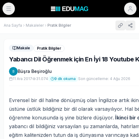
Ana Sayfa
Makaleler
Pratik Bilgiler
Makale
Pratik Bilgiler
Yabancı Dil Öğrenmek için En İyi 18 Youtube K
Büşra Beşiroğlu
B
11 Ara 2017
31.074
9
dk okuma
Son güncelleme:
4 Ağu 2026
Evrensel bir dil haline dönüşmüş olan İngilizce artık ikinc
üstüne üstlük bildiğiniz bir dil olarak varsayılıyor. Hal b
öğrenme konusunda iş yine bizlere düşüyor.
İkinci bir d
yabancı dil bildiğiniz varsayılan şu zamanlarda, hatırlama
eğitim kalitenizden tutun da iş dünyasına varıncaya kad