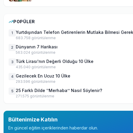
POPÜLER
Yurtdışından Telefon Getirenlerin Mutlaka Bilmesi Gere
1
683.758
görüntülenme
Dünyanın 7 Harikası
2
563.024
görüntülenme
Türk Lirası'nın Değerli Olduğu 10 Ülke
3
435.040
görüntülenme
Gezilecek En Ucuz 10 Ülke
4
293.596
görüntülenme
25 Farklı Dilde ‘’Merhaba’’ Nasıl Söylenir?
5
271.575
görüntülenme
Bültenimize Katılın
En güncel eğitim içeriklerinden haberdar olun.