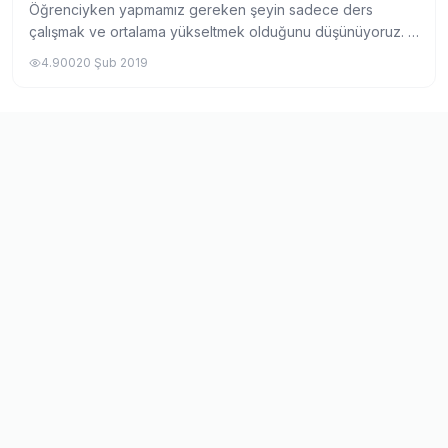
Öğrenciyken yapmamız gereken şeyin sadece ders
çalışmak ve ortalama yükseltmek olduğunu düşünüyoruz. 4
ortalama ile mezun olmak kim istemez! Bununla birlikte bu
4.900
20 Şub 2019
süre içerisinde sadece okula gitmek, ne...