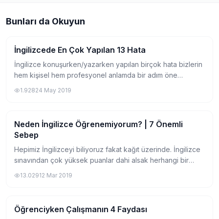
Bunları da Okuyun
İngilizcede En Çok Yapılan 13 Hata
Pratik Bilgiler
İngilizce konuşurken/yazarken yapılan birçok hata bizlerin
hem kişisel hem profesyonel anlamda bir adım öne
geçmesini engelliyor. İngilizce genel olarak çok geniş kalıp
1.928
24 May 2019
ve deyimler haznesine sahip, bi...
Neden İngilizce Öğrenemiyorum? | 7 Önemli
Pratik Bilgiler
Sebep
Hepimiz İngilizceyi biliyoruz fakat kağıt üzerinde. İngilizce
sınavından çok yüksek puanlar dahi alsak herhangi bir
turiste yol tarifi verebilecek kadar bile pratiğimiz yok. Bu
13.029
12 Mar 2019
durum daha çok İngilizc...
Öğrenciyken Çalışmanın 4 Faydası
Pratik Bilgiler