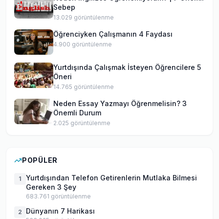
Sebep
13.029
görüntülenme
Öğrenciyken Çalışmanın 4 Faydası
4.900
görüntülenme
Yurtdışında Çalışmak İsteyen Öğrencilere 5
Öneri
14.765
görüntülenme
Neden Essay Yazmayı Öğrenmelisin? 3
Önemli Durum
2.025
görüntülenme
POPÜLER
Yurtdışından Telefon Getirenlerin Mutlaka Bilmesi
1
Gereken 3 Şey
683.761
görüntülenme
Dünyanın 7 Harikası
2