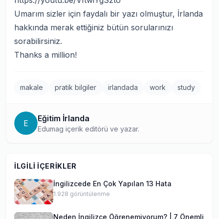
https://youtu.be/VftwiYgSzto
Umarım sizler için faydalı bir yazı olmuştur, İrlanda
hakkında merak ettiğiniz bütün sorularınızı
sorabilirsiniz.
Thanks a million!
makale
pratik bilgiler
irlandada
work
study
Eğitim İrlanda
E
Edumag içerik editörü ve yazar.
İLGILI İÇERIKLER
İngilizcede En Çok Yapılan 13 Hata
1.928
görüntülenme
Neden İngilizce Öğrenemiyorum? | 7 Önemli