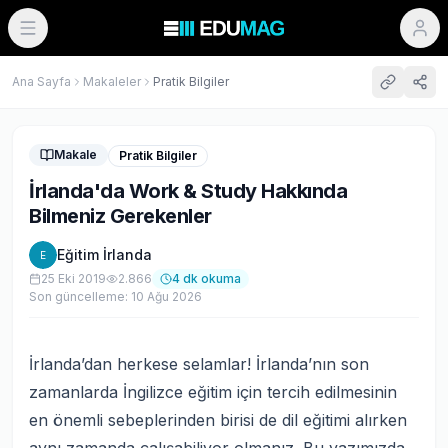
Ana Sayfa
Makaleler
Pratik Bilgiler
Makale
Pratik Bilgiler
İrlanda'da Work & Study Hakkında
Bilmeniz Gerekenler
Eğitim İrlanda
E
25 Eki 2019
2.866
4
dk okuma
Son güncelleme:
10 Ağu 2026
İrlanda’dan herkese selamlar! İrlanda’nın son
zamanlarda İngilizce eğitim için tercih edilmesinin
en önemli sebeplerinden birisi de dil eğitimi alırken