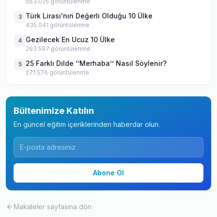
563.025
görüntülenme
Türk Lirası'nın Değerli Olduğu 10 Ülke
3
435.041
görüntülenme
Gezilecek En Ucuz 10 Ülke
4
293.597
görüntülenme
25 Farklı Dilde ‘’Merhaba’’ Nasıl Söylenir?
5
271.576
görüntülenme
Bültenimize Katılın
En güncel eğitim içeriklerinden haberdar olun.
Abone Ol
Makaleler
sayfasına dön