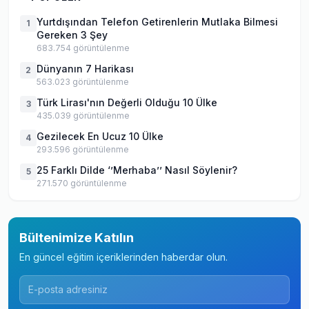
Yurtdışından Telefon Getirenlerin Mutlaka Bilmesi
1
Gereken 3 Şey
683.754
görüntülenme
Dünyanın 7 Harikası
2
563.023
görüntülenme
Türk Lirası'nın Değerli Olduğu 10 Ülke
3
435.039
görüntülenme
Gezilecek En Ucuz 10 Ülke
4
293.596
görüntülenme
25 Farklı Dilde ‘’Merhaba’’ Nasıl Söylenir?
5
271.570
görüntülenme
Bültenimize Katılın
En güncel eğitim içeriklerinden haberdar olun.