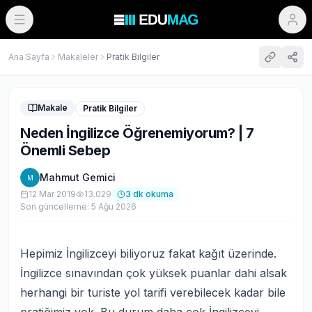
Ana Sayfa
Makaleler
Pratik Bilgiler
Makale
Pratik Bilgiler
Neden İngilizce Öğrenemiyorum? | 7
Önemli Sebep
Mahmut Gemici
M
12 Mar 2019
13.029
3
dk okuma
Son güncelleme:
5 Ağu 2026
Hepimiz İngilizceyi biliyoruz fakat kağıt üzerinde.
İngilizce sınavından çok yüksek puanlar dahi alsak
herhangi bir turiste yol tarifi verebilecek kadar bile