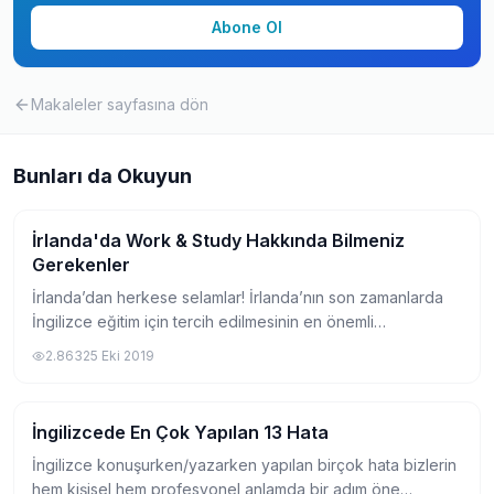
Abone Ol
Makaleler
sayfasına dön
Bunları da Okuyun
İrlanda'da Work & Study Hakkında Bilmeniz
Pratik Bilgiler
Gerekenler
İrlanda’dan herkese selamlar! İrlanda’nın son zamanlarda
İngilizce eğitim için tercih edilmesinin en önemli
sebeplerinden birisi de dil eğitimi alırken aynı zamanda
2.863
25 Eki 2019
çalışabiliyor olmanız. Bu yazımızda...
İngilizcede En Çok Yapılan 13 Hata
Pratik Bilgiler
İngilizce konuşurken/yazarken yapılan birçok hata bizlerin
hem kişisel hem profesyonel anlamda bir adım öne