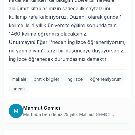
Fakat kendimden de bildiğim üzere bir hevesle
aldığımız kitaplarımızın sadece ilk sayfalarını
kullanıp rafa kaldırıyoruz. Düzenli olarak günde 1
kelime ile 4 yıllık üniversite eğitimi sonunda tam
1460 kelime öğrenmiş olacaksınız.
Unutmayın! Eğer ''
neden İngilizce öğrenemiyorum
,
ne yapmalıyım'' tarzı bir düşünceye düşüyorsanız,
İngilizce öğrenecek durumdasınız demektir.
makale
pratik bilgiler
ingilizce
öğrenemiyorum
önemli
Mahmut Gemici
M
Merhaba ben deniz 25 yıllık Mahmut GEMICI.
Antalya'da ilkokul ve lise eğitimimi tamamladıktan
sonra Erciyes Üniversitesi Enerji Sistemleri
Mühendisliğinden mezun oldum. Mezun olduktan