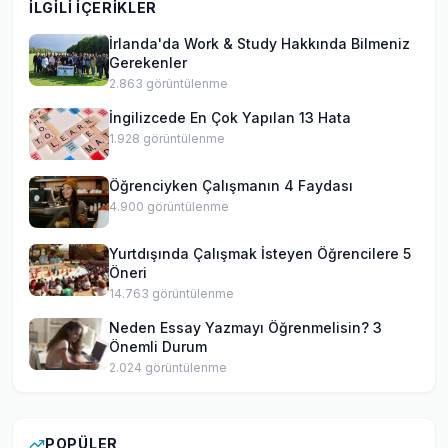
İLGILI İÇERIKLER
sonra 2017 yılında Amerika'ya geldim. Bilgi
paylaştıkça çoğalırdan yola çıkarak Work and
İrlanda'da Work & Study Hakkında Bilmeniz
Travel ve Amerika'da öğrenci hayatı hakkında bu
Gerekenler
zamana kadar tecrübe ettiklerimi sizinle paylaşmaya
2.863
görüntülenme
çalışıyorum.
İngilizcede En Çok Yapılan 13 Hata
1.928
görüntülenme
Öğrenciyken Çalışmanın 4 Faydası
4.900
görüntülenme
Yurtdışında Çalışmak İsteyen Öğrencilere 5
Öneri
14.763
görüntülenme
Neden Essay Yazmayı Öğrenmelisin? 3
Önemli Durum
2.024
görüntülenme
POPÜLER