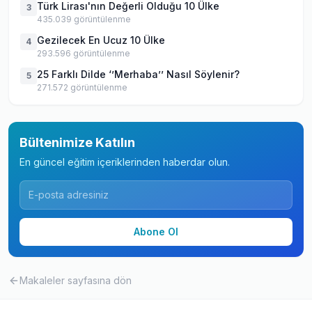
Türk Lirası'nın Değerli Olduğu 10 Ülke
3
435.039
görüntülenme
Gezilecek En Ucuz 10 Ülke
4
293.596
görüntülenme
25 Farklı Dilde ‘’Merhaba’’ Nasıl Söylenir?
5
271.572
görüntülenme
Bültenimize Katılın
En güncel eğitim içeriklerinden haberdar olun.
Abone Ol
Makaleler
sayfasına dön