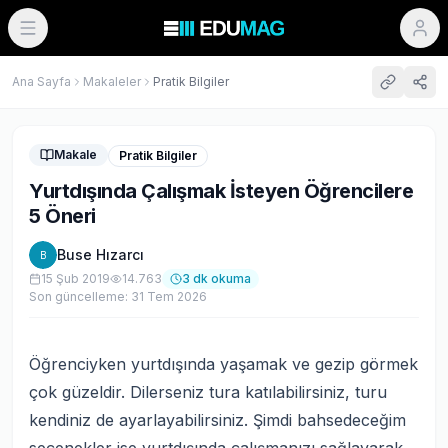
Ana Sayfa
Makaleler
Pratik Bilgiler
Makale
Pratik Bilgiler
Yurtdışında Çalışmak İsteyen Öğrencilere
5 Öneri
Buse Hızarcı
B
15 Şub 2019
14.763
3
dk okuma
Son güncelleme:
31 Tem 2026
Öğrenciyken yurtdışında yaşamak ve gezip görmek
çok güzeldir. Dilerseniz tura katılabilirsiniz, turu
kendiniz de ayarlayabilirsiniz. Şimdi bahsedeceğim