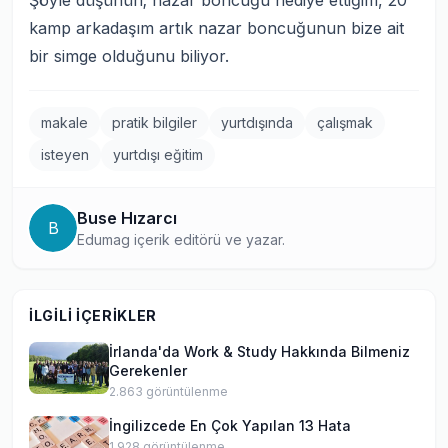
Şöyle düşünün; nazar boncuğu hediye ettiğim, 20
kamp arkadaşım artık nazar boncuğunun bize ait
bir simge olduğunu biliyor.
makale
pratik bilgiler
yurtdışında
çalışmak
isteyen
yurtdışı eğitim
Buse Hızarcı
B
Edumag içerik editörü ve yazar.
İLGILI İÇERIKLER
İrlanda'da Work & Study Hakkında Bilmeniz
Gerekenler
2.863
görüntülenme
İngilizcede En Çok Yapılan 13 Hata
1.928
görüntülenme