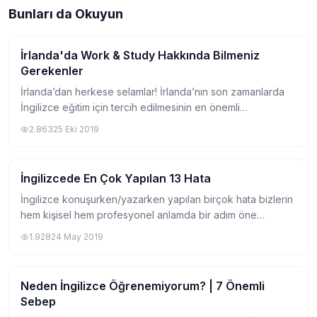
Bunları da Okuyun
İrlanda'da Work & Study Hakkında Bilmeniz
Pratik Bilgiler
Gerekenler
İrlanda’dan herkese selamlar! İrlanda’nın son zamanlarda
İngilizce eğitim için tercih edilmesinin en önemli
sebeplerinden birisi de dil eğitimi alırken aynı zamanda
2.863
25 Eki 2019
çalışabiliyor olmanız. Bu yazımızda...
İngilizcede En Çok Yapılan 13 Hata
Pratik Bilgiler
İngilizce konuşurken/yazarken yapılan birçok hata bizlerin
hem kişisel hem profesyonel anlamda bir adım öne
geçmesini engelliyor. İngilizce genel olarak çok geniş kalıp
1.928
24 May 2019
ve deyimler haznesine sahip, bi...
Neden İngilizce Öğrenemiyorum? | 7 Önemli
Pratik Bilgiler
Sebep