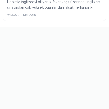
Hepimiz İngilizceyi biliyoruz fakat kağıt üzerinde. İngilizce
sınavından çok yüksek puanlar dahi alsak herhangi bir
turiste yol tarifi verebilecek kadar bile pratiğimiz yok. Bu
13.029
12 Mar 2019
durum daha çok İngilizc...