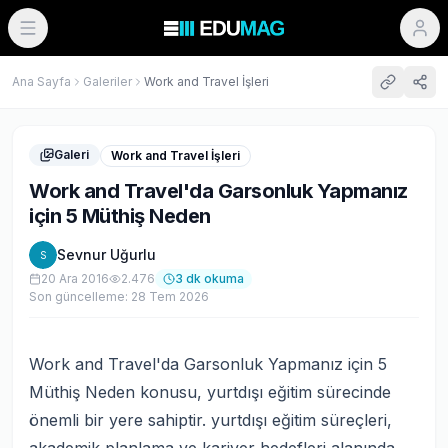
Ana Sayfa
Galeriler
Work and Travel İşleri
Galeri
Work and Travel İşleri
Work and Travel'da Garsonluk Yapmanız
için 5 Müthiş Neden
Sevnur Uğurlu
S
20 Ara 2016
2.476
3
dk okuma
Son güncelleme:
28 Tem 2026
Work and Travel'da Garsonluk Yapmanız için 5
Müthiş Neden konusu, yurtdışı eğitim sürecinde
önemli bir yere sahiptir. yurtdışı eğitim süreçleri,