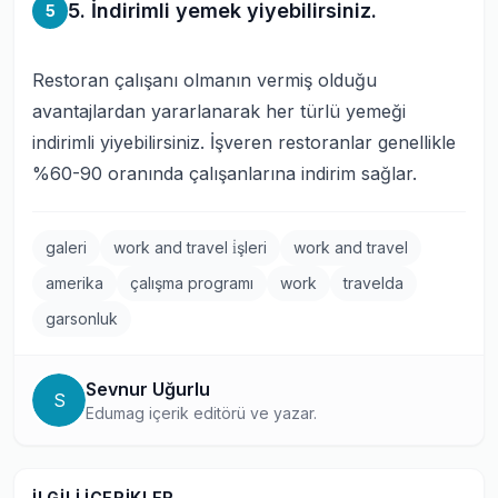
5. İndirimli yemek yiyebilirsiniz.
5
Restoran çalışanı olmanın vermiş olduğu
avantajlardan yararlanarak her türlü yemeği
indirimli yiyebilirsiniz. İşveren restoranlar genellikle
%60-90 oranında çalışanlarına indirim sağlar.
galeri
work and travel i̇şleri
work and travel
amerika
çalışma programı
work
travelda
garsonluk
Sevnur Uğurlu
S
Edumag içerik editörü ve yazar.
İLGILI İÇERIKLER