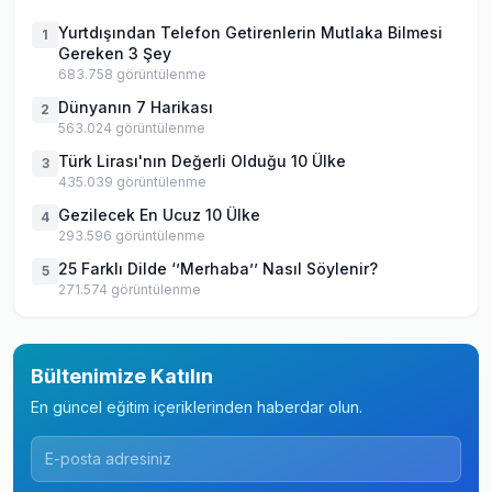
Yurtdışından Telefon Getirenlerin Mutlaka Bilmesi
1
Gereken 3 Şey
683.758
görüntülenme
Dünyanın 7 Harikası
2
563.024
görüntülenme
Türk Lirası'nın Değerli Olduğu 10 Ülke
3
435.039
görüntülenme
Gezilecek En Ucuz 10 Ülke
4
293.596
görüntülenme
25 Farklı Dilde ‘’Merhaba’’ Nasıl Söylenir?
5
271.574
görüntülenme
Bültenimize Katılın
En güncel eğitim içeriklerinden haberdar olun.