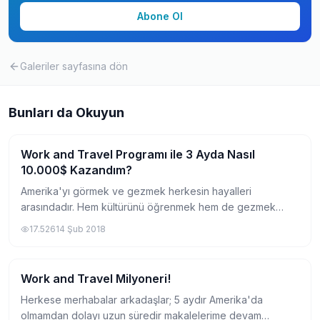
Abone Ol
Galeriler
sayfasına dön
Bunları da Okuyun
Work and Travel Programı ile 3 Ayda Nasıl
Work and Travel İşleri
10.000$ Kazandım?
Amerika'yı görmek ve gezmek herkesin hayalleri
arasındadır. Hem kültürünü öğrenmek hem de gezmek
isteyenler için en uygun öğrenci değişim programlarından
17.526
14 Şub 2018
biri de Work and Travel'dır. Şimdi Work and...
Work and Travel Milyoneri!
Work and Travel İşleri
Herkese merhabalar arkadaşlar; 5 aydır Amerika'da
olmamdan dolayı uzun süredir makalelerime devam