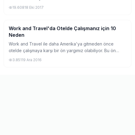
edememiştim, bu süreçte iletişime geçip yazılarımı merak
19.608
18 Eki 2017
eden herkese çok güzel haberlerle geliyoru...
Work and Travel'da Otelde Çalışmanız için 10
Work and Travel İşleri
Neden
Work and Travel ile daha Amerika'ya gitmeden önce
otelde çalışmaya karşı bir ön yargımız olabiliyor. Bu ön
yargıyı kırmak ve otelde çalışmanın sandığınız kadar zorlu
3.851
19 Ara 2016
olmadığını kanıtlamak için Work an...