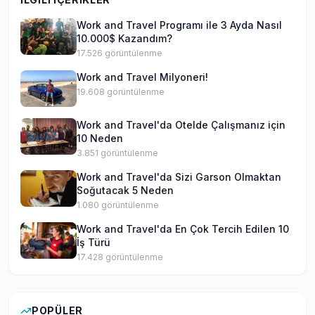
Work and Travel Programı ile 3 Ayda Nasıl
10.000$ Kazandım?
17.526
görüntülenme
Work and Travel Milyoneri!
19.608
görüntülenme
Work and Travel'da Otelde Çalışmanız için
10 Neden
3.851
görüntülenme
Work and Travel'da Sizi Garson Olmaktan
Soğutacak 5 Neden
1.080
görüntülenme
Work and Travel'da En Çok Tercih Edilen 10
İş Türü
17.428
görüntülenme
POPÜLER