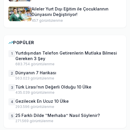
Aileler Yurt Dışı Eğitim ile Çocuklarının
Dünyasını Değiştiriyor!
457
görüntülenme
POPÜLER
Yurtdışından Telefon Getirenlerin Mutlaka Bilmesi
1
Gereken 3 Şey
683.754
görüntülenme
Dünyanın 7 Harikası
2
563.023
görüntülenme
Türk Lirası'nın Değerli Olduğu 10 Ülke
3
435.039
görüntülenme
Gezilecek En Ucuz 10 Ülke
4
293.596
görüntülenme
25 Farklı Dilde ‘’Merhaba’’ Nasıl Söylenir?
5
271.569
görüntülenme