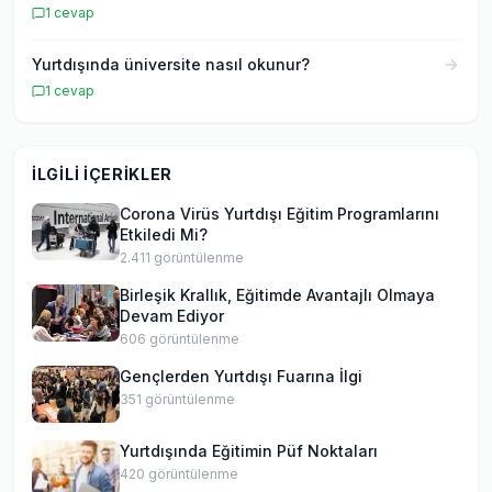
1
cevap
Yurtdışında üniversite nasıl okunur?
1
cevap
İLGILI İÇERIKLER
Corona Virüs Yurtdışı Eğitim Programlarını
Etkiledi Mi?
2.411
görüntülenme
Birleşik Krallık, Eğitimde Avantajlı Olmaya
Devam Ediyor
606
görüntülenme
Gençlerden Yurtdışı Fuarına İlgi
351
görüntülenme
Yurtdışında Eğitimin Püf Noktaları
420
görüntülenme