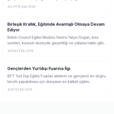
karışıklığına neden olmaktadır. Bu duruma yönelik EDUMAG
2.411
15 Şub 2020
ekibi olarak bir açıklık...
Birleşik Krallık, Eğitimde Avantajlı Olmaya Devam
Yurtdışında Üniversite
Ediyor
British Council Eğitim Müdürü Semra Yalçın Doğan, kısa
süreleri, küresel düzeyde geçerliliği ve çalışma hakkı gibi
ayrıcalıklara bağlı olarak, " Birleşik Krallık'ta eğitim"in
606
23 Eki 2019
avantajlarını konuştuk. T...
Gençlerden Yurtdışı Fuarına İlgi
Yurtdışında Üniversite
IEFT Yurt Dışı Eğitim Fuarları ailelerin ve gençlerin en doğru
tercihi yapabilmesi için dünyanın en kaliteli eğitim
kurumlarını Türkiye’de bir araya getiriyor. IEFT’nin listesinde
351
23 Eki 2019
dünyanın en iyi 60 ü...