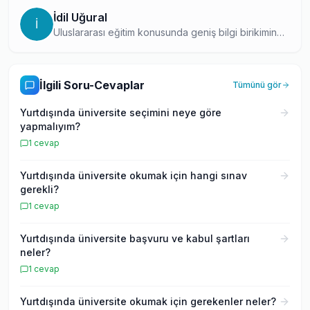
İdil Uğural
İ
Uluslararası eğitim konusunda geniş bilgi birikimine
sahip, topluluk içinde en çok soruya yanıt veren
uzmanlardan biri. Yurtdışı eğitim süreçleri hakkındaki
derin bilgisini, hem yazıları hem de soru-cevap
İlgili Soru-Cevaplar
Tümünü gör
platformundaki aktif katılımıyla paylaşıyor.
Yurtdışında üniversite seçimini neye göre
yapmalıyım?
1
cevap
Yurtdışında üniversite okumak için hangi sınav
gerekli?
1
cevap
Yurtdışında üniversite başvuru ve kabul şartları
neler?
1
cevap
Yurtdışında üniversite okumak için gerekenler neler?