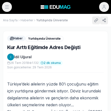
Ana Sayfa
Haberler
Yurtdışında Üniversite
Haber
Yurtdışında Üniversite
Kur Arttı Eğitimde Adres Değişti
İdil Uğural
İ
26 Tem 2018
1.132
2
dk okuma
Son güncelleme:
29 Tem 2026
Türkiye’deki ailelerin yüzde 80’i çocuğunu eğitim
için yurtdışına göndermek istiyor. Döviz kurundaki
dalgalanma ailelerin ve gençlerin daha ekonomik
ülkeleri seçmelerine neden oluyor...