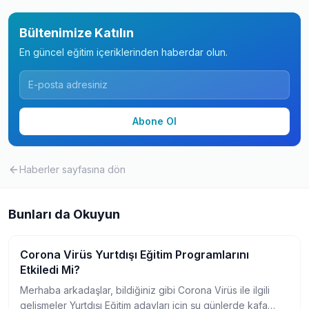
Bültenimize Katılın
En güncel eğitim içeriklerinden haberdar olun.
Abone Ol
Haberler
sayfasına dön
Bunları da Okuyun
Corona Virüs Yurtdışı Eğitim Programlarını
Yurtdışında Üniversite
Etkiledi Mi?
Merhaba arkadaşlar, bildiğiniz gibi Corona Virüs ile ilgili
gelişmeler Yurtdışı Eğitim adayları için şu günlerde kafa