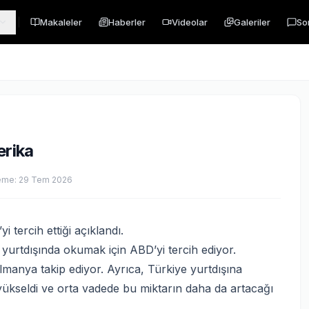
Makaleler
Haberler
Videolar
Galeriler
So
erika
eme:
29 Tem 2026
 tercih ettiği açıklandı.
urtdışında okumak için ABD’yi tercih ediyor.
Almanya takip ediyor. Ayrıca, Türkiye yurtdışına
yükseldi ve orta vadede bu miktarın daha da artacağı