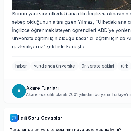
Bunun yanı sıra ülkedeki ana dilin İngilizce olmasının
sebep olduğunun altını çizen Yılmaz, “Ülkedeki ana dil
İngilizce öğrenmek isteyen öğrencileri ABD’ye yönlend
üniversite eğitimi için olduğu kadar dil eğitimi için 
gözlemliyoruz” şeklinde konuştu.
haber
yurtdışında üniversite
üniversite eğitimi
türk
Akare Fuarları
A
Akare Fuarcılık olarak 2001 yılından bu yana Türkiye’nin
düzenlemekteyiz. Bu organizasyonlarda, Amerika, Kana
dünyanın birçok ülkesinden gelen saygın üniversite ve di
almaktadır. Yurtdışı eğitim alanında Türkiye’de kurulan ilk
İlgili Soru-Cevaplar
Yurtdışında üniversite seçimini neye göre yapmalıyım?