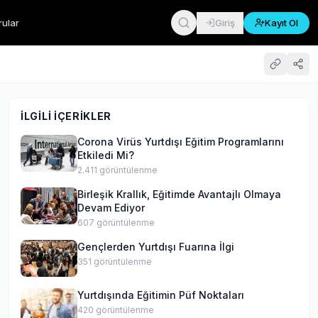
rular
Giriş
Kayıt Ol
İLGILI İÇERIKLER
Corona Virüs Yurtdışı Eğitim Programlarını
Etkiledi Mi?
2.411
görüntülenme
Birleşik Krallık, Eğitimde Avantajlı Olmaya
Devam Ediyor
607
görüntülenme
Gençlerden Yurtdışı Fuarına İlgi
351
görüntülenme
Yurtdışında Eğitimin Püf Noktaları
420
görüntülenme