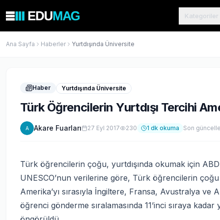
Kategoriler
Ana Sayfa
Haberler
Yurtdışında Üniversite
Haber
Yurtdışında Üniversite
Türk Öğrencilerin Yurtdışı Tercihi Am
Akare Fuarları
27 Eyl 2017
230
1
dk okuma
Son güncell
A
Türk öğrencilerin çoğu, yurtdışında okumak için ABD’yi
UNESCO’nun verilerine göre, Türk öğrencilerin çoğu y
Amerika’yı sırasıyla İngiltere, Fransa, Avustralya ve 
öğrenci gönderme sıralamasında 11’inci sıraya kadar 
öngörüldü.