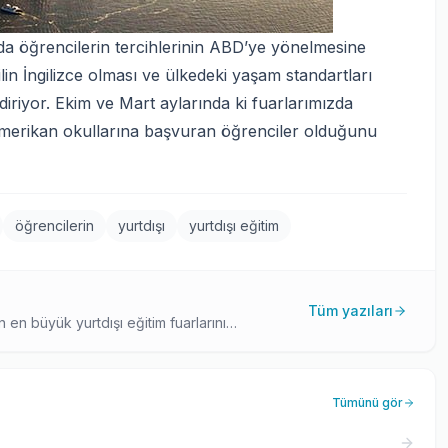
 da öğrencilerin tercihlerinin ABD’ye yönelmesine
in İngilizce olması ve ülkedeki yaşam standartları
iriyor. Ekim ve Mart aylarında ki fuarlarımızda
de Amerikan okullarına başvuran öğrenciler olduğunu
öğrencilerin
yurtdışı
yurtdışı eğitim
Tüm yazıları
 en büyük yurtdışı eğitim fuarlarını
da, Avustralya ve İngiltere başta olmak üzere
l okulları yetkilileri fuarlarımızda yer
 fuarcılık firmasıyız.
Tümünü gör