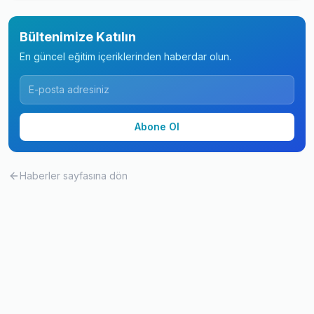
Bültenimize Katılın
En güncel eğitim içeriklerinden haberdar olun.
Abone Ol
Haberler
sayfasına dön