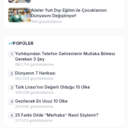
Aileler Yurt Dışı Eğitim ile Çocuklarının
Dünyasını Değiştiriyor!
458
görüntülenme
POPÜLER
Yurtdışından Telefon Getirenlerin Mutlaka Bilmesi
1
Gereken 3 Şey
683.754
görüntülenme
Dünyanın 7 Harikası
2
563.023
görüntülenme
Türk Lirası'nın Değerli Olduğu 10 Ülke
3
435.039
görüntülenme
Gezilecek En Ucuz 10 Ülke
4
293.596
görüntülenme
25 Farklı Dilde ‘’Merhaba’’ Nasıl Söylenir?
5
271.570
görüntülenme