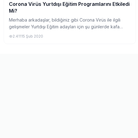
Corona Virüs Yurtdışı Eğitim Programlarını Etkiledi
Yurtdışında Üniversite
Mi?
Merhaba arkadaşlar, bildiğiniz gibi Corona Virüs ile ilgili
gelişmeler Yurtdışı Eğitim adayları için şu günlerde kafa
karışıklığına neden olmaktadır. Bu duruma yönelik EDUMAG
2.411
15 Şub 2020
ekibi olarak bir açıklık...