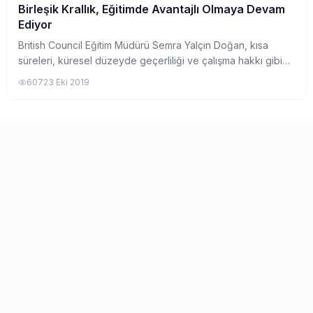
Birleşik Krallık, Eğitimde Avantajlı Olmaya Devam
Yurtdışında Üniversite
Ediyor
British Council Eğitim Müdürü Semra Yalçın Doğan, kısa
süreleri, küresel düzeyde geçerliliği ve çalışma hakkı gibi
ayrıcalıklara bağlı olarak, " Birleşik Krallık'ta eğitim"in
607
23 Eki 2019
avantajlarını konuştuk. T...