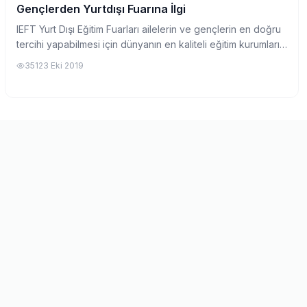
Gençlerden Yurtdışı Fuarına İlgi
Yurtdışında Üniversite
IEFT Yurt Dışı Eğitim Fuarları ailelerin ve gençlerin en doğru
tercihi yapabilmesi için dünyanın en kaliteli eğitim kurumlarını
Türkiye’de bir araya getiriyor. IEFT’nin listesinde dünyanın
351
23 Eki 2019
en iyi 60 ü...