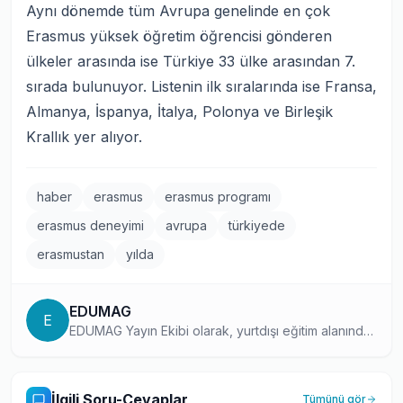
Aynı dönemde tüm Avrupa genelinde en çok
Erasmus yüksek öğretim öğrencisi gönderen
ülkeler arasında ise Türkiye 33 ülke arasından 7.
sırada bulunuyor. Listenin ilk sıralarında ise Fransa,
Almanya, İspanya, İtalya, Polonya ve Birleşik
Krallık yer alıyor.
haber
erasmus
erasmus programı
erasmus deneyimi
avrupa
türkiyede
erasmustan
yılda
EDUMAG
E
EDUMAG Yayın Ekibi olarak, yurtdışı eğitim alanında
10 yılı aşkın süredir güvenilir ve güncel içerikler
üretiyoruz. Dil eğitiminden üniversite başvurularına,
Work and Travel programlarından Erasmus
İlgili Soru-Cevaplar
Tümünü gör
deneyimlerine kadar geniş bir yelpazede, binlerce