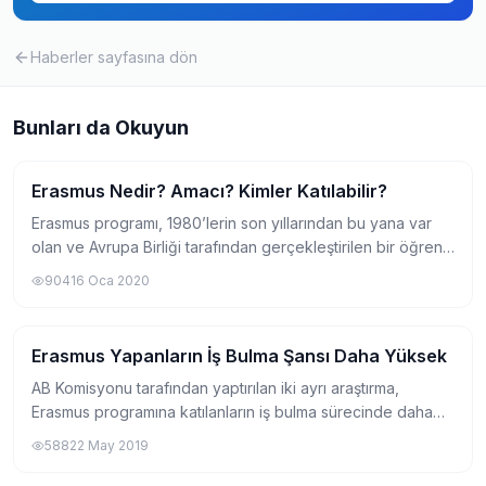
Haberler
sayfasına dön
Bunları da Okuyun
Erasmus Nedir? Amacı? Kimler Katılabilir?
Erasmus
Erasmus programı, 1980’lerin son yıllarından bu yana var
olan ve Avrupa Birliği tarafından gerçekleştirilen bir öğrenci
değişim programıdır. İsmini 1466-1536 yılları arasında
904
16 Oca 2020
yaşamış olan, Rönesansın...
Erasmus Yapanların İş Bulma Şansı Daha Yüksek
Erasmus
AB Komisyonu tarafından yaptırılan iki ayrı araştırma,
Erasmus programına katılanların iş bulma sürecinde daha
şanslı olduklarını ortaya koyuyor. AB Komisyonu'nun
588
22 May 2019
Pazartesi günü Brüksel'de açıkladı...