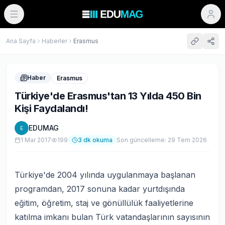
Ana Sayfa
Haberler
Erasmus
Haber
Erasmus
Türkiye'de Erasmus'tan 13 Yılda 450 Bin
Kişi Faydalandı!
EDUMAG
E
1 Mar 2017
199
3
dk okuma
Son güncelleme:
29 Tem 2026
Türkiye'de 2004 yılında uygulanmaya başlanan
programdan, 2017 sonuna kadar yurtdışında
eğitim, öğretim, staj ve gönüllülük faaliyetlerine
katılma imkanı bulan Türk vatandaşlarının sayısının