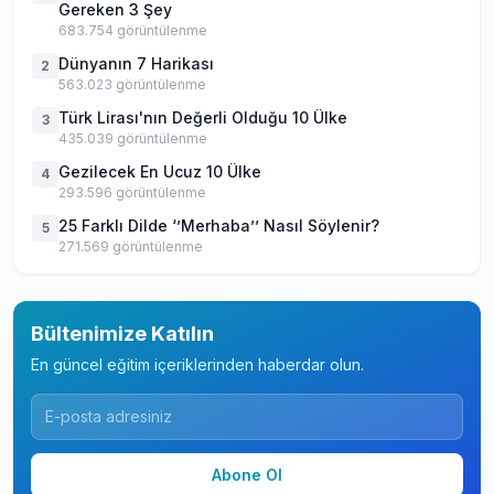
Gereken 3 Şey
683.754
görüntülenme
Dünyanın 7 Harikası
2
563.023
görüntülenme
Türk Lirası'nın Değerli Olduğu 10 Ülke
3
435.039
görüntülenme
Gezilecek En Ucuz 10 Ülke
4
293.596
görüntülenme
25 Farklı Dilde ‘’Merhaba’’ Nasıl Söylenir?
5
271.569
görüntülenme
Bültenimize Katılın
En güncel eğitim içeriklerinden haberdar olun.
Abone Ol