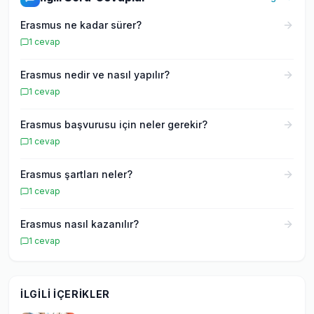
öğrenciye rehberlik eden kapsamlı rehberler
Erasmus ne kadar sürer?
hazırlıyoruz. Amacımız, yurtdışında eğitim almak
isteyen her öğrencinin doğru bilgiye kolayca
1
cevap
ulaşmasını sağlamaktır.
Erasmus nedir ve nasıl yapılır?
1
cevap
Erasmus başvurusu için neler gerekir?
1
cevap
Erasmus şartları neler?
1
cevap
Erasmus nasıl kazanılır?
1
cevap
İLGILI İÇERIKLER