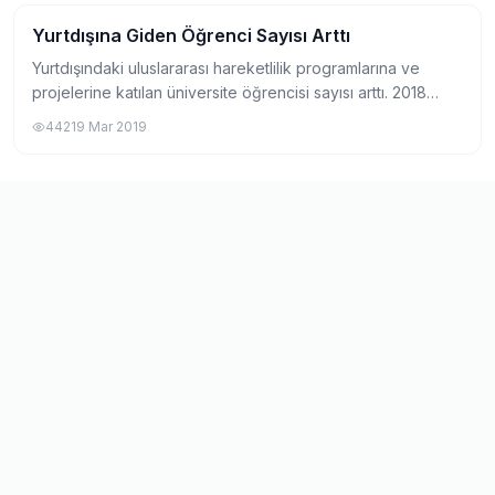
Yurtdışına Giden Öğrenci Sayısı Arttı
Erasmus
Yurtdışındaki uluslararası hareketlilik programlarına ve
projelerine katılan üniversite öğrencisi sayısı arttı. 2018
yılında hedeflenen rakam 2 bin 100 iken, 9 bin 32 öğrenci
442
19 Mar 2019
yurtdışındaki program ve...