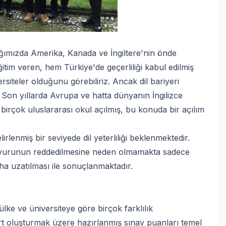
tığımızda Amerika, Kanada ve İngiltere'nin önde
itim veren, hem Türkiye'de geçerliliği kabul edilmiş
siteler olduğunu görebiliriz. Ancak dil bariyeri
 Son yıllarda Avrupa ve hatta dünyanın İngilizce
birçok uluslararası okul açılmış, bu konuda bir açılım
irlenmiş bir seviyede dil yeterliliği beklenmektedir.
başvurunun reddedilmesine neden olmamakta sadece
daha uzatılması ile sonuçlanmaktadır.
ülke ve üniversiteye göre birçok farklılık
rt oluşturmak üzere hazırlanmış sınav puanları temel