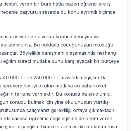
na destek veren bir burs hatta bazen öğrencilere iş
u nedenle başvuru sırasında bu konu ayrıntılı biçimde
.
masını istiyorsanız ve bu konuda deneyim ve
ile yürütmelisiniz. Bu noktada çocuğunuzun okuduğu
 kazançtır. Böylelikle danışmanlık aşamasında herhangi
 eğitim süreci mutlaka bunu karşılayacak bir bütçeye
lık 40.000 TL ile 250.000 TL arasında değişkenlik
si gereken; her iyi okulun mutlaka en pahalı okul
çeğinin farkına varmaktır. Bu konuda da en olumlu,
gun sonucu bulmak için yine okulunuzun yurtdışı
n doğrultusunda çalışmanız gerekliliği ortaya çıkmaktadır.
amanda sadece öğretime değil eğitime de önem veren
mda; yurtdışı eğitim biriminin açılması ile bu kültür kısa