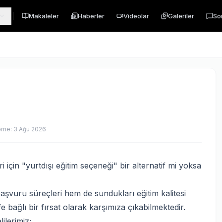
Makaleler
Haberler
Videolar
Galeriler
So
eme:
3 Ağu 2026
 için "yurtdışı eğitim seçeneği" bir alternatif mi yoksa
aşvuru süreçleri hem de sundukları eğitim kalitesi
 bağlı bir fırsat olarak karşımıza çıkabilmektedir.
ilerimiz;