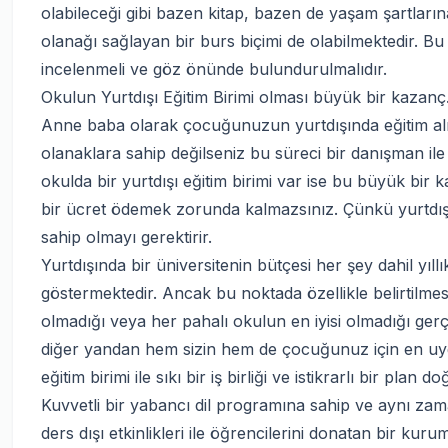
olabileceği gibi bazen kitap, bazen de yaşam şartları
olanağı sağlayan bir burs biçimi de olabilmektedir. B
incelenmeli ve göz önünde bulundurulmalıdır.
Okulun Yurtdışı Eğitim Birimi olması büyük bir kazanç
Anne baba olarak çocuğunuzun yurtdışında eğitim al
olanaklara sahip değilseniz bu süreci bir danışman 
okulda bir yurtdışı eğitim birimi var ise bu büyük bir
bir ücret ödemek zorunda kalmazsınız. Çünkü yurtdışı
sahip olmayı gerektirir.
Yurtdışında bir üniversitenin bütçesi her şey dahil yıl
göstermektedir. Ancak bu noktada özellikle belirtilme
olmadığı veya her pahalı okulun en iyisi olmadığı ger
diğer yandan hem sizin hem de çocuğunuz için en uy
eğitim birimi ile sıkı bir iş birliği ve istikrarlı bir pla
Kuvvetli bir yabancı dil programına sahip ve aynı z
ders dışı etkinlikleri ile öğrencilerini donatan bir kuru