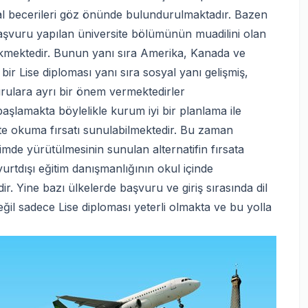
al becerileri göz önünde bulundurulmaktadır. Bazen
aşvuru yapılan üniversite bölümünün muadilini olan
ekmektedir. Bunun yanı sıra Amerika, Kanada ve
p bir Lise diploması yanı sıra sosyal yanı gelişmiş,
rulara ayrı bir önem vermektedirler
şlamakta böylelikle kurum iyi bir planlama ile
ite okuma fırsatı sunulabilmektedir. Bu zaman
imde yürütülmesinin sunulan alternatifin fırsata
urtdışı eğitim danışmanlığının okul içinde
ir. Yine bazı ülkelerde başvuru ve giriş sırasında dil
eğil sadece Lise diploması yeterli olmakta ve bu yolla