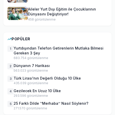
Aileler Yurt Dışı Eğitim ile Çocuklarının
Dünyasını Değiştiriyor!
458
görüntülenme
POPÜLER
Yurtdışından Telefon Getirenlerin Mutlaka Bilmesi
1
Gereken 3 Şey
683.754
görüntülenme
Dünyanın 7 Harikası
2
563.023
görüntülenme
Türk Lirası'nın Değerli Olduğu 10 Ülke
3
435.039
görüntülenme
Gezilecek En Ucuz 10 Ülke
4
293.596
görüntülenme
25 Farklı Dilde ‘’Merhaba’’ Nasıl Söylenir?
5
271.570
görüntülenme