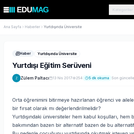
Kategoriler
Ana Sayfa
Haberler
Yurtdışında Üniversite
Haber
Yurtdışında Üniversite
Yurtdışı Eğitim Serüveni
Zülem Paltacı
13 Nis 2017
254
5
dk okuma
Son güncell
Z
Orta öğrenimini bitirmeye hazırlanan öğrenci ve aileleri
bir fırsat olarak mı değerlendirilmelidir?
Yurtdışındaki üniversiteler hem kabul koşulları, hem b
bakımından bazen bir alternatif bazen de bu alternatife
Bu nedenle çocuğunu yurtdışında okutmak isteyen vel