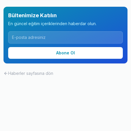
Bültenimize Katılın
En güncel eğitim içeriklerinden haberdar olun.
Abone Ol
Haberler
sayfasına dön