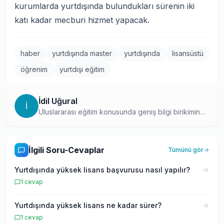
kurumlarda yurtdışında bulundukları sürenin iki
katı kadar mecburi hizmet yapacak.
haber
yurtdışında master
yurtdışında
lisansüstü
öğrenim
yurtdışı eğitim
İdil Uğural
İ
Uluslararası eğitim konusunda geniş bilgi birikimine
sahip, topluluk içinde en çok soruya yanıt veren
uzmanlardan biri. Yurtdışı eğitim süreçleri hakkındaki
derin bilgisini, hem yazıları hem de soru-cevap
İlgili Soru-Cevaplar
Tümünü gör
platformundaki aktif katılımıyla paylaşıyor.
Yurtdışında yüksek lisans başvurusu nasıl yapılır?
1
cevap
Yurtdışında yüksek lisans ne kadar sürer?
1
cevap