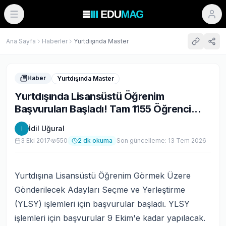
Ana Sayfa
Haberler
Yurtdışında Master
Haber
Yurtdışında Master
Yurtdışında Lisansüstü Öğrenim
Başvuruları Başladı! Tam 1155 Öğrenci...
İdil Uğural
İ
3 Eki 2017
550
2
dk okuma
Son güncelleme:
13 Tem 2026
Yurtdışına Lisansüstü Öğrenim Görmek Üzere
Gönderilecek Adayları Seçme ve Yerleştirme
(YLSY) işlemleri için başvurular başladı. YLSY
işlemleri için başvurular 9 Ekim'e kadar yapılacak.