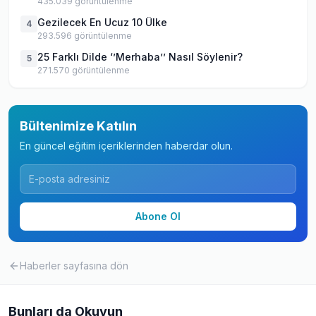
435.039
görüntülenme
Gezilecek En Ucuz 10 Ülke
4
293.596
görüntülenme
25 Farklı Dilde ‘’Merhaba’’ Nasıl Söylenir?
5
271.570
görüntülenme
Bültenimize Katılın
En güncel eğitim içeriklerinden haberdar olun.
Abone Ol
Haberler
sayfasına dön
Bunları da Okuyun