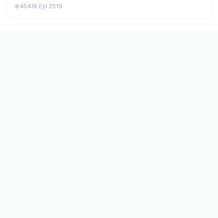
teknolojileri gibi alanlarda yurt dışında doktora yapmak
454
16 Eyl 2019
isteyen öğrencilere burs verecek...