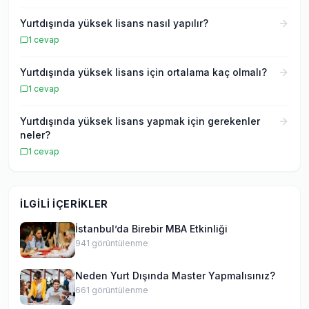
Yurtdışında yüksek lisans nasıl yapılır?
1
cevap
Yurtdışında yüksek lisans için ortalama kaç olmalı?
1
cevap
Yurtdışında yüksek lisans yapmak için gerekenler
neler?
1
cevap
İLGILI İÇERIKLER
İstanbul’da Birebir MBA Etkinliği
941
görüntülenme
Neden Yurt Dışında Master Yapmalısınız?
661
görüntülenme