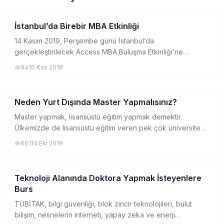
İstanbul’da Birebir MBA Etkinliği
Yurtdışında Master
14 Kasım 2019, Perşembe günü İstanbul’da
gerçekleştirilecek Access MBA Buluşma Etkinliği’ne
katılacak Avrupa ve Amerika’dan en seçkin işletme
941
6 Kas 2019
fakülteleri ile yüz yüze görüşmek için davetlisiniz. Ha...
Neden Yurt Dışında Master Yapmalısınız?
Yurtdışında Master
Master yapmak, lisansüstü eğitim yapmak demektir.
Ülkemizde de lisansüstü eğitim veren pek çok üniversite
ve üniversite bölümü bulunmaktadır. Mesleki alanda
661
14 Eki 2019
ilerlemek ve akademik bir kariyere sahip ol...
Teknoloji Alanında Doktora Yapmak İsteyenlere
Yurtdışında Master
Burs
TÜBİTAK, bilgi güvenliği, blok zincir teknolojileri, bulut
bilişim, nesnelerin interneti, yapay zeka ve enerji