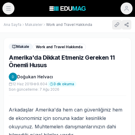
Ana Sayfa
Makaleler
Work and Travel Hakkında
Makale
Work and Travel Hakkında
Amerika'da Dikkat Etmeniz Gereken 11
Önemli Husus
Doğukan Helvacı
D
12 Haz 2019
9.604
3
dk okuma
Son güncelleme:
7 Ağu 2026
Arkadaşlar Amerika'da hem can güvenliğiniz hem
de ekonominiz için sonuna kadar kesinlikle
okuyunuz. Muhtemelen danışmanlarınızın dahi