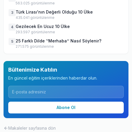
563.025
görüntülenme
Türk Lirası'nın Değerli Olduğu 10 Ülke
3
435.041
görüntülenme
Gezilecek En Ucuz 10 Ülke
4
293.597
görüntülenme
25 Farklı Dilde ‘’Merhaba’’ Nasıl Söylenir?
5
271.575
görüntülenme
Bültenimize Katılın
En güncel eğitim içeriklerinden haberdar olun.
Abone Ol
Makaleler
sayfasına dön