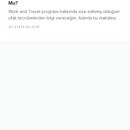
Mu?
Work and Travel programı hakkında size edinmiş olduğum
ufak tecrübelerden bilgi vereceğim. Aslında bu makaleyi
yazma amacımın temel nedeni Amerika rüyasının sizin için
1.413
24 Eki 2019
bir kabusa dönüşmemesini istediğ...