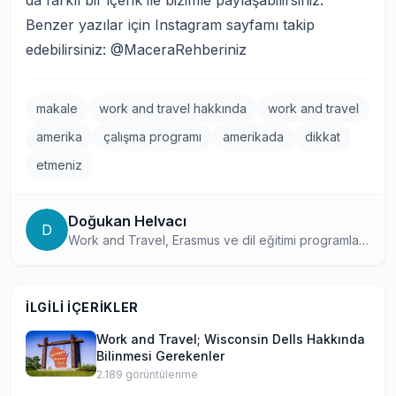
da farklı bir içerik ile bizimle paylaşabilirsiniz.
Benzer yazılar için Instagram sayfamı takip
edebilirsiniz:
@MaceraRehberiniz
makale
work and travel hakkında
work and travel
amerika
çalışma programı
amerikada
dikkat
etmeniz
Doğukan Helvacı
D
Work and Travel, Erasmus ve dil eğitimi programları
konusunda kapsamlı bilgi birikimine sahip bir yurtdışı
eğitim içerik uzmanı. Farklı program türlerindeki
deneyimlerini ve araştırmalarını okuyucularıyla
İLGILI İÇERIKLER
paylaşarak, doğru program seçiminde öğrencilere
yol gösteriyor.
Work and Travel; Wisconsin Dells Hakkında
Bilinmesi Gerekenler
2.189
görüntülenme