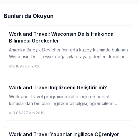
Bunları da Okuyun
Work and Travel; Wisconsin Dells Hakkında
Work and Travel Hakkında
Bilinmesi Gerekenler
Amerika Birleşik Devletleri’nin orta kuzey kısmında bulunan
Wisconsin Dells, eşsiz doğasıyla oraya gidenleri kendine
hayran bırakır. Peynir ve tereyağının üretiminde oldukça
2.189
3 Eki 2020
başarılı bir eyalet olan...
Work and Travel İngilizcemi Geliştirir mi?
Work and Travel Hakkında
Work and Travel programına katılım için en önemli
kıstaslardan biri olan İngilizce dil bilgisi, öğrencilerin
kafasında yer alan en büyük soru işaretlerinden biridir. Peki
3.863
27 Ara 2019
bu konuyla ilgili en çok mera...
Work and Travel Yapanlar İngilizce Öğreniyor
Work and Travel Hakkında