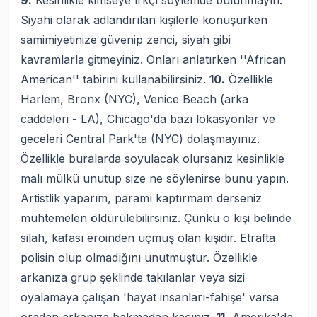
9.
Kesinlikle kimseye ırkçı söylemde bulunmayın.
Siyahi olarak adlandırılan kişilerle konuşurken
samimiyetinize güvenip zenci, siyah gibi
kavramlarla gitmeyiniz. Onları anlatırken ''African
American'' tabirini kullanabilirsiniz.
10.
Özellikle
Harlem, Bronx (NYC), Venice Beach (arka
caddeleri - LA), Chicago'da bazı lokasyonlar ve
geceleri Central Park'ta (NYC) dolaşmayınız.
Özellikle buralarda soyulacak olursanız kesinlikle
malı mülkü unutup size ne söylenirse bunu yapın.
Artistlik yaparım, paramı kaptırmam derseniz
muhtemelen öldürülebilirsiniz. Çünkü o kişi belinde
silah, kafası eroinden uçmuş olan kişidir. Etrafta
polisin olup olmadığını unutmuştur. Özellikle
arkanıza grup şeklinde takılanlar veya sizi
oyalamaya çalışan 'hayat insanları-fahişe' varsa