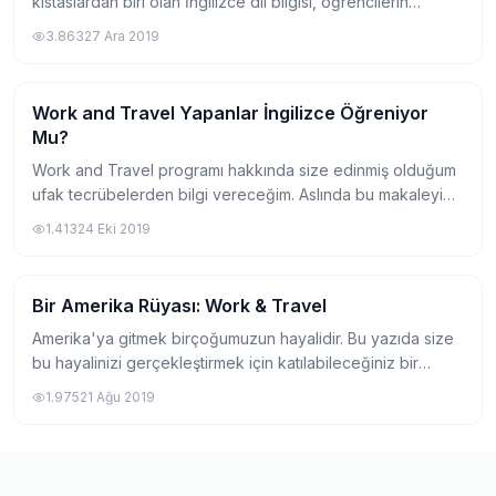
kıstaslardan biri olan İngilizce dil bilgisi, öğrencilerin
kafasında yer alan en büyük soru işaretlerinden biridir. Peki
3.863
27 Ara 2019
bu konuyla ilgili en çok mera...
Work and Travel Yapanlar İngilizce Öğreniyor
Work and Travel Hakkında
Mu?
Work and Travel programı hakkında size edinmiş olduğum
ufak tecrübelerden bilgi vereceğim. Aslında bu makaleyi
yazma amacımın temel nedeni Amerika rüyasının sizin için
1.413
24 Eki 2019
bir kabusa dönüşmemesini istediğ...
Bir Amerika Rüyası: Work & Travel
Work and Travel Hakkında
Amerika'ya gitmek birçoğumuzun hayalidir. Bu yazıda size
bu hayalinizi gerçekleştirmek için katılabileceğiniz bir
programdan yani Work and Travel'dan bahsedeceğim.
1.975
21 Ağu 2019
Ben hazırlıkta okurken bu programı d...