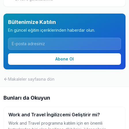
Bültenimize Katılın
En güncel eğitim içeriklerinden haberdar olun.
Abone Ol
Makaleler
sayfasına dön
Bunları da Okuyun
Work and Travel İngilizcemi Geliştirir mi?
Work and Travel Hakkında
Work and Travel programına katılım için en önemli