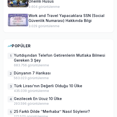
Önemli Husus
9.604
görüntülenme
Work and Travel Yapacaklara SSN (Social
Güvenlik Numarası) Hakkında Bilgi
3.029
görüntülenme
POPÜLER
Yurtdışından Telefon Getirenlerin Mutlaka Bilmesi
1
Gereken 3 Şey
683.756
görüntülenme
Dünyanın 7 Harikası
2
563.023
görüntülenme
Türk Lirası'nın Değerli Olduğu 10 Ülke
3
435.039
görüntülenme
Gezilecek En Ucuz 10 Ülke
4
293.596
görüntülenme
25 Farklı Dilde ‘’Merhaba’’ Nasıl Söylenir?
5
271.570
görüntülenme