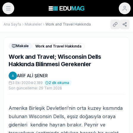
Ana Sayfa
Makaleler
Work and Travel Hakkında
Makale
Work and Travel Hakkında
Work and Travel; Wisconsin Dells
Hakkında Bilinmesi Gerekenler
ARİF ALİ ŞENER
A
3 Eki 2020
2.189
2
dk okuma
Son güncelleme:
29 Tem 2026
Amerika Birleşik Devletleri’nin orta kuzey kısmında
bulunan Wisconsin Dells, eşsiz doğasıyla oraya
gidenleri kendine hayran bırakır. Peynir ve