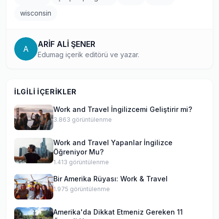
wisconsin
ARİF ALİ ŞENER
A
Edumag içerik editörü ve yazar.
İLGILI İÇERIKLER
Work and Travel İngilizcemi Geliştirir mi?
3.863
görüntülenme
Work and Travel Yapanlar İngilizce
Öğreniyor Mu?
1.413
görüntülenme
Bir Amerika Rüyası: Work & Travel
1.975
görüntülenme
Amerika'da Dikkat Etmeniz Gereken 11