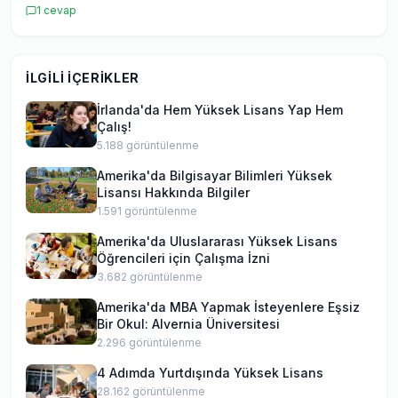
1
cevap
İLGILI İÇERIKLER
İrlanda'da Hem Yüksek Lisans Yap Hem
Çalış!
5.188
görüntülenme
Amerika'da Bilgisayar Bilimleri Yüksek
Lisansı Hakkında Bilgiler
1.591
görüntülenme
Amerika'da Uluslararası Yüksek Lisans
Öğrencileri için Çalışma İzni
3.682
görüntülenme
Amerika'da MBA Yapmak İsteyenlere Eşsiz
Bir Okul: Alvernia Üniversitesi
2.296
görüntülenme
4 Adımda Yurtdışında Yüksek Lisans
28.162
görüntülenme