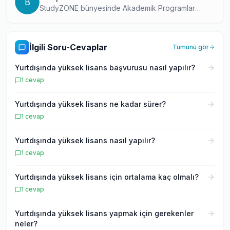
B
StudyZONE bünyesinde Akademik Programlar
Yöneticisi olarak görev yapan, uluslararası eğitim
danışmanlığında uzmanlaşmış bir profesyonel.
Yurtdışı üniversite başvuru süreçleri ve akademik
İlgili Soru-Cevaplar
Tümünü gör
program seçimi konusundaki derin bilgisini
okuyucularıyla paylaşıyor.
Yurtdışında yüksek lisans başvurusu nasıl yapılır?
1
cevap
Yurtdışında yüksek lisans ne kadar sürer?
1
cevap
Yurtdışında yüksek lisans nasıl yapılır?
1
cevap
Yurtdışında yüksek lisans için ortalama kaç olmalı?
1
cevap
Yurtdışında yüksek lisans yapmak için gerekenler
neler?