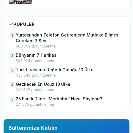
POPÜLER
Yurtdışından Telefon Getirenlerin Mutlaka Bilmesi
1
Gereken 3 Şey
683.759
görüntülenme
Dünyanın 7 Harikası
2
563.024
görüntülenme
Türk Lirası'nın Değerli Olduğu 10 Ülke
3
435.040
görüntülenme
Gezilecek En Ucuz 10 Ülke
4
293.597
görüntülenme
25 Farklı Dilde ‘’Merhaba’’ Nasıl Söylenir?
5
271.575
görüntülenme
Bültenimize Katılın