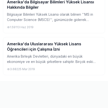
Amerika'da Bilgisayar Bilimleri Yüksek Lisansı
Yurtdışında Master
Hakkında Bilgiler
Bilgisayar Bilimleri Yüksek Lisansı olarak bilinen ''MS in
Computer Science (MSCS)'', günümüzde giderek
popülaritesini arttırmaktadır. Özellikle Amerika'daki
1.591
13 Haz 2019
üniversitelerde eğitimini alarak gelecekte...
Amerika'da Uluslararası Yüksek Lisans
Yurtdışında Master
Öğrencileri için Çalışma İzni
Amerika Birleşik Devletleri, dünyadaki en büyük
ekonomiye ve en büyük şirketlere sahiptir. Birçok eski
uluslararası öğrenci şimdi ABD'de önde gelen Fortune 500
3.682
25 Mar 2019
şirketlerinde liderlik konumlarından yar...