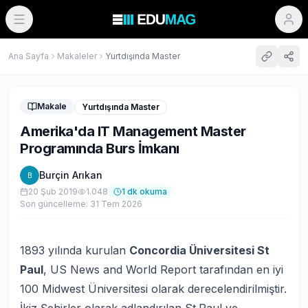
Ana Sayfa
Makaleler
Yurtdışında Master
Makale
Yurtdışında Master
Amerika'da IT Management Master
Programında Burs İmkanı
Burçin Arıkan
B
20 Şub 2019
1.048
1
dk okuma
Son güncelleme:
31 Tem 2026
1893 yılında kurulan
Concordia Üniversitesi St
Paul
, US News and World Report tarafından en iyi
100 Midwest Üniversitesi olarak derecelendirilmiştir.