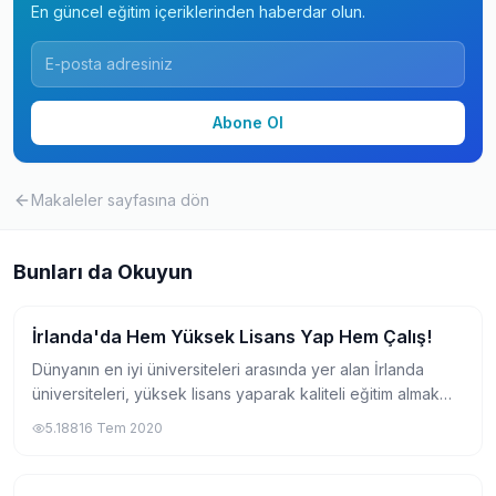
En güncel eğitim içeriklerinden haberdar olun.
Abone Ol
Makaleler
sayfasına dön
Bunları da Okuyun
İrlanda'da Hem Yüksek Lisans Yap Hem Çalış!
Yurtdışında Master
Dünyanın en iyi üniversiteleri arasında yer alan İrlanda
üniversiteleri, yüksek lisans yaparak kaliteli eğitim almak
isteyen herkese bir fırsat olmaktadır. Genellikle İrlanda'da
5.188
16 Tem 2020
seçeceğiniz yüksek lis...