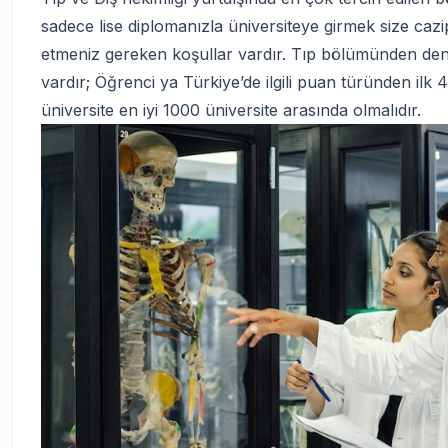
sadece lise diplomanızla üniversiteye girmek size cazip 
etmeniz gereken koşullar vardır. Tıp bölümünden den
vardır; Öğrenci ya Türkiye’de ilgili puan türünden il
üniversite en iyi 1000 üniversite arasında olmalıdır.