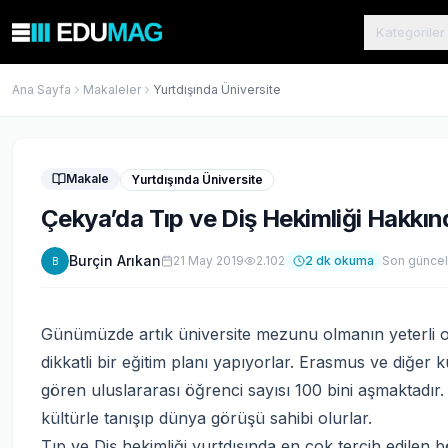
Kategoriler
Ana Sayfa
Makaleler
Yurtdışında Üniversite
Makale
Yurtdışında Üniversite
Çekya’da Tıp ve Diş Hekimliği Hakkınd
Burçin Arıkan
21 May 2019
2.102
2
dk okuma
Son günce
B
Günümüzde artık üniversite mezunu olmanın yeterli ol
dikkatli bir eğitim planı yapıyorlar. Erasmus ve diğer 
gören uluslararası öğrenci sayısı 100 bini aşmaktadı
kültürle tanışıp dünya görüşü sahibi olurlar.
Tıp ve Diş hekimliği yurtdışında en çok tercih edilen 