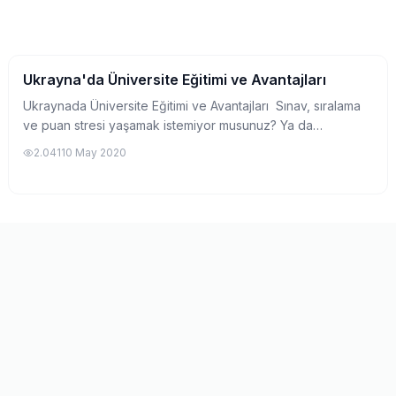
Ukrayna'da Üniversite Eğitimi ve Avantajları
Yurtdışında Üniversite
Ukraynada Üniversite Eğitimi ve Avantajları Sınav, sıralama
ve puan stresi yaşamak istemiyor musunuz? Ya da
istediğiniz bölüm için yeterli puanı alamadınız mı?
2.041
10 May 2020
Kariyerinizde farklılık mı yaratmak...