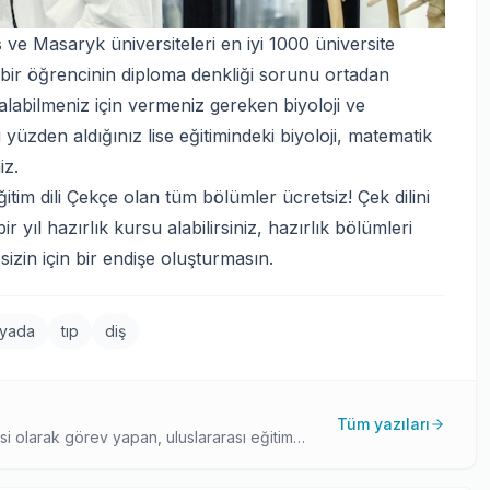
s ve Masaryk üniversiteleri en iyi 1000 üniversite
n bir öğrencinin diploma denkliği sorunu ortadan
 alabilmeniz için vermeniz gereken biyoloji ve
 yüzden aldığınız lise eğitimindeki biyoloji, matematik
iz.
itim dili Çekçe olan tüm bölümler ücretsiz! Çek dilini
yıl hazırlık kursu alabilirsiniz, hazırlık bölümleri
 sizin için bir endişe oluşturmasın.
yada
tıp
diş
Tüm yazıları
olarak görev yapan, uluslararası eğitim
 üniversite başvuru süreçleri ve akademik
yla paylaşıyor.