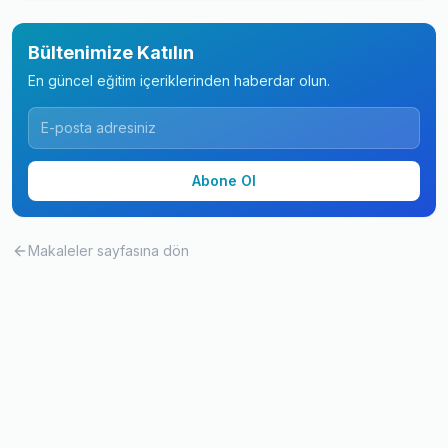
Bültenimize Katılın
En güncel eğitim içeriklerinden haberdar olun.
Abone Ol
Makaleler
sayfasına dön