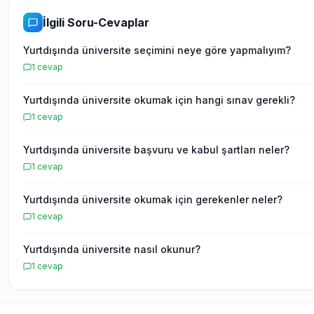
İlgili Soru-Cevaplar
Yurtdışında üniversite seçimini neye göre yapmalıyım?
1
cevap
Yurtdışında üniversite okumak için hangi sınav gerekli?
1
cevap
Yurtdışında üniversite başvuru ve kabul şartları neler?
1
cevap
Yurtdışında üniversite okumak için gerekenler neler?
1
cevap
Yurtdışında üniversite nasıl okunur?
1
cevap