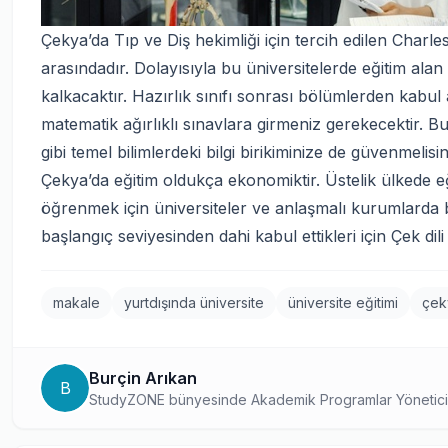
Çekya’da Tıp ve Diş hekimliği için tercih edilen Charle
arasındadır. Dolayısıyla bu üniversitelerde eğitim ala
kalkacaktır. Hazırlık sınıfı sonrası bölümlerden kabul
matematik ağırlıklı sınavlara girmeniz gerekecektir. Bu
gibi temel bilimlerdeki bilgi birikiminize de güvenmelisin
Çekya’da eğitim oldukça ekonomiktir. Üstelik ülkede eğ
öğrenmek için üniversiteler ve anlaşmalı kurumlarda bir 
başlangıç seviyesinden dahi kabul ettikleri için Çek dili
makale
yurtdışında üniversite
üniversite eğitimi
çek
Burçin Arıkan
B
StudyZONE bünyesinde Akademik Programlar Yöneticisi 
danışmanlığında uzmanlaşmış bir profesyonel. Yurtdışı
program seçimi konusundaki derin bilgisini okuyucuları