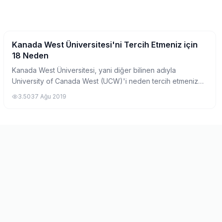
Kanada West Üniversitesi'ni Tercih Etmeniz için
Yurtdışında Üniversite
18 Neden
Kanada West Üniversitesi, yani diğer bilinen adıyla
University of Canada West (UCW)'i neden tercih etmeniz
gerektiğini aşağıdaki bazı maddelerle açıkladık. Neden
3.503
7 Ağu 2019
Kanada West Üniversitesi? 1. Kanada...