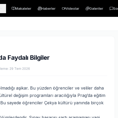
Makaleler
Haberler
Videolar
Galeriler
So
a Faydalı Bilgiler
lleme:
29 Tem 2026
madığı aşikar. Bu yüzden öğrenciler ve veliler daha
kültürel değişim programları aracılığıyla Prag’da eğitim
r. Bu sayede öğrenciler Çekya kültürü yanında birçok
bölümlerdendir. Sınav başarısı şartı aramaması yani