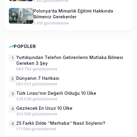
7.951
görüntülenme
Polonya’da Mimarlık Eğitimi Hakkında
Bilmeniz Gerekenler
5.410
görüntülenme
POPÜLER
Yurtdışından Telefon Getirenlerin Mutlaka Bilmesi
1
Gereken 3 Şey
683.754
görüntülenme
Dünyanın 7 Harikası
2
563.023
görüntülenme
Türk Lirası'nın Değerli Olduğu 10 Ülke
3
435.039
görüntülenme
Gezilecek En Ucuz 10 Ülke
4
293.596
görüntülenme
25 Farklı Dilde ‘’Merhaba’’ Nasıl Söylenir?
5
271.569
görüntülenme