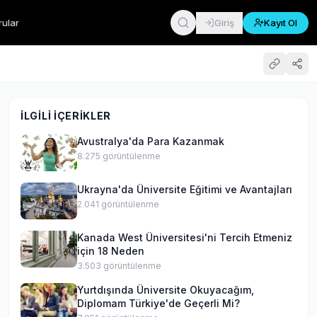
rular
Giriş
Kayıt Ol
İLGILI İÇERIKLER
Avustralya'da Para Kazanmak
8.275
görüntülenme
Ukrayna'da Üniversite Eğitimi ve Avantajları
2.041
görüntülenme
Kanada West Üniversitesi'ni Tercih Etmeniz
için 18 Neden
3.503
görüntülenme
Yurtdışında Üniversite Okuyacağım,
Diplomam Türkiye'de Geçerli Mi?