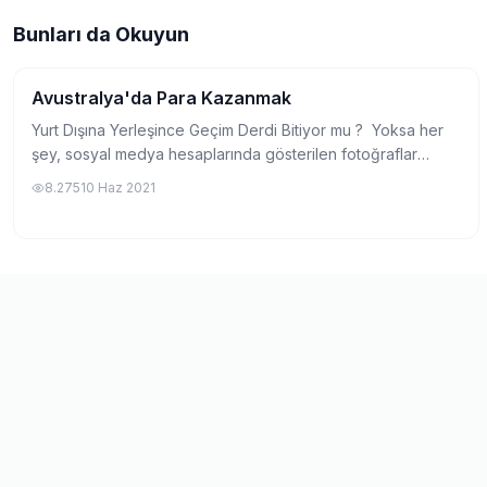
Bunları da Okuyun
Avustralya'da Para Kazanmak
Yurtdışında Üniversite
Yurt Dışına Yerleşince Geçim Derdi Bitiyor mu ? Yoksa her
şey, sosyal medya hesaplarında gösterilen fotoğraflar
kadar mı ? Bir çok kişinin yurt dışına yerleşme isteğinin
8.275
10 Haz 2021
altında, hiç kuşkusuz,...