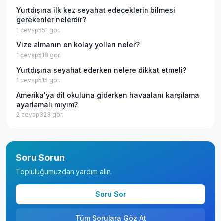
Yurtdışına ilk kez seyahat edeceklerin bilmesi
gerekenler nelerdir?
1
cevap
551
gör.
Vize almanın en kolay yolları neler?
1
cevap
518
gör.
Yurtdışına seyahat ederken nelere dikkat etmeli?
1
cevap
515
gör.
Amerika'ya dil okuluna giderken havaalanı karşılama
ayarlamalı mıyım?
2
cevap
323
gör.
Soru Sorun
Topluluğumuzdan yardım alın.
Soru Sor
Tüm Sorulara Göz At