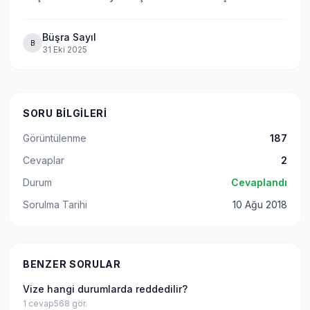
Büşra Sayıl
B
31 Eki 2025
SORU BILGILERI
Görüntülenme
187
Cevaplar
2
Durum
Cevaplandı
Sorulma Tarihi
10 Ağu 2018
BENZER SORULAR
Vize hangi durumlarda reddedilir?
1
cevap
568
gör.