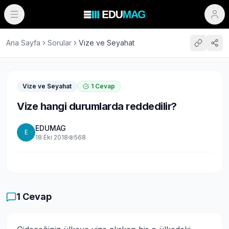
Ana Sayfa
Sorular
Vize ve Seyahat
Vize ve Seyahat
1
Cevap
Vize hangi durumlarda reddedilir?
EDUMAG
E
18 Eki 2018
568
1
Cevap