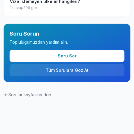
Vize istemeyen ülkeler hangileri?
1
cevap
296
gör.
Soru Sorun
Topluluğumuzdan yardım alın.
Soru Sor
Tüm Sorulara Göz At
Sorular sayfasına dön