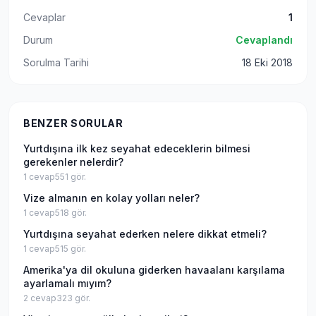
Cevaplar
1
Durum
Cevaplandı
Sorulma Tarihi
18 Eki 2018
BENZER SORULAR
Yurtdışına ilk kez seyahat edeceklerin bilmesi
gerekenler nelerdir?
1
cevap
551
gör.
Vize almanın en kolay yolları neler?
1
cevap
518
gör.
Yurtdışına seyahat ederken nelere dikkat etmeli?
1
cevap
515
gör.
Amerika'ya dil okuluna giderken havaalanı karşılama
ayarlamalı mıyım?
2
cevap
323
gör.