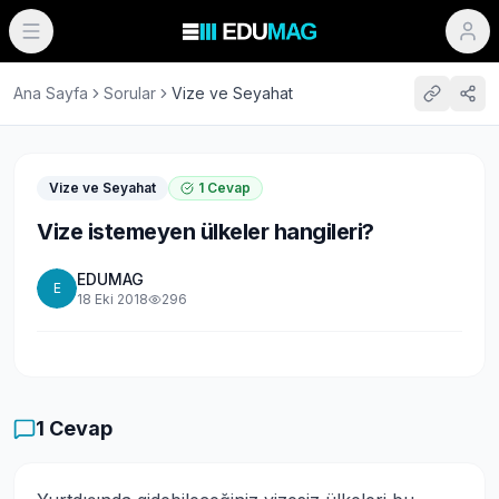
Ana Sayfa
Sorular
Vize ve Seyahat
Vize ve Seyahat
1
Cevap
Vize istemeyen ülkeler hangileri?
EDUMAG
E
18 Eki 2018
296
1
Cevap