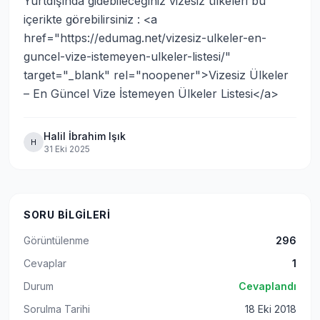
Yurtdışında gidebileceğiniz vizesiz ülkeleri bu 
içerikte görebilirsiniz : <a 
href="https://edumag.net/vizesiz-ulkeler-en-
guncel-vize-istemeyen-ulkeler-listesi/" 
target="_blank" rel="noopener">Vizesiz Ülkeler 
– En Güncel Vize İstemeyen Ülkeler Listesi</a>
Halil İbrahim Işık
H
31 Eki 2025
SORU BILGILERI
Görüntülenme
296
Cevaplar
1
Durum
Cevaplandı
Sorulma Tarihi
18 Eki 2018